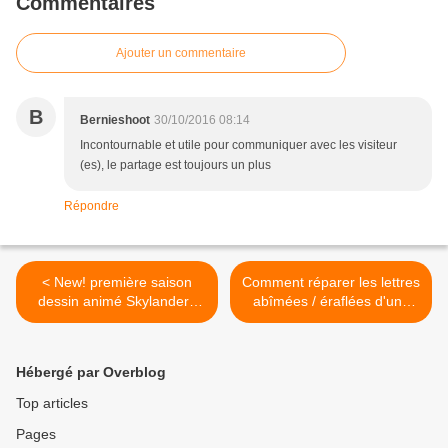
Commentaires
Ajouter un commentaire
B
Bernieshoot
30/10/2016 08:14
Incontournable et utile pour communiquer avec les visiteur
(es), le partage est toujours un plus
Répondre
< New! première saison
Comment réparer les lettres
dessin animé Skylanders
abîmées / éraflées d'une
sur Netflix {avant première}
lightbox {bidouille maison} >
+ clip "Harmony"
de Timbaland feat et Dalton
Hébergé par Overblog
Dieh
Top articles
Pages