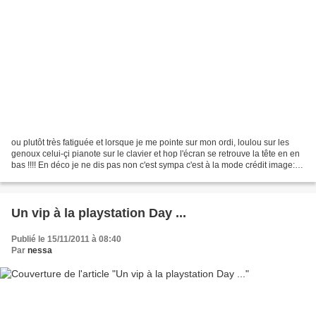
ou plutôt très fatiguée et lorsque je me pointe sur mon ordi, loulou sur les
genoux celui-çi pianote sur le clavier et hop l'écran se retrouve la tête en en
bas !!!! En déco je ne dis pas non c'est sympa c'est à la mode crédit image:
http://www.boskke.com/products/skyplanter/gallery/...
Un vip à la playstation Day ...
Publié le 15/11/2011 à 08:40
Par
nessa