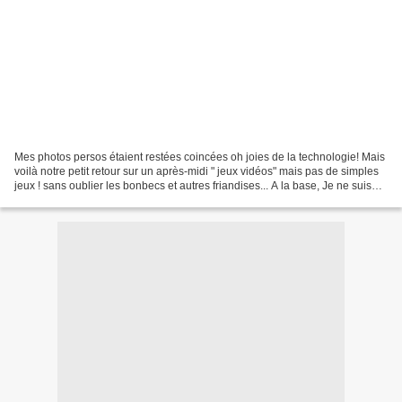
Mes photos persos étaient restées coincées oh joies de la technologie! Mais
voilà notre petit retour sur un après-midi " jeux vidéos" mais pas de simples
jeux ! sans oublier les bonbecs et autres friandises... A la base, Je ne suis
pas trop " jeux vidéos"...