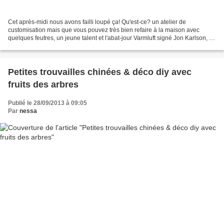
Cet après-midi nous avons failli loupé ça! Qu'est-ce? un atelier de
customisation mais que vous pouvez très bien refaire à la maison avec
quelques feutres, un jeune talent et l'abat-jour Varmluft signé Jon Karlson, un
jeune designer suédois qui a conçu...
Petites trouvailles chinées & déco diy avec
fruits des arbres
Publié le 28/09/2013 à 09:05
Par
nessa