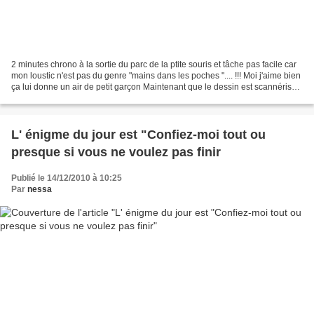
2 minutes chrono à la sortie du parc de la ptite souris et tâche pas facile car
mon loustic n'est pas du genre "mains dans les poches ".... !!! Moi j'aime bien
ça lui donne un air de petit garçon Maintenant que le dessin est scannérisé
je vais pouvoir...
L' énigme du jour est "Confiez-moi tout ou
presque si vous ne voulez pas finir
Publié le 14/12/2010 à 10:25
Par
nessa