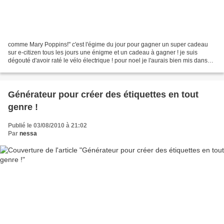
comme Mary Poppins!" c'est l'égime du jour pour gagner un super cadeau
sur e-citizen tous les jours une énigme et un cadeau à gagner ! je suis
dégouté d'avoir raté le vélo électrique ! pour noel je l'aurais bien mis dans
ma liste au père noel !!!! super...
Générateur pour créer des étiquettes en tout
genre !
Publié le 03/08/2010 à 21:02
Par
nessa