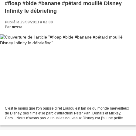
#floap #bide #banane #pétard mouillé Disney
Infinity le débriefing
Publié le 29/09/2013 à 02:08
Par
nessa
C'est le moins que l'on puisse dire! Loulou est fan de du monde merveilleux
de Disney, ses films et le parc d'attraction! Peter Pan, Donals et Mickey,
Cars... Nous n'avons pas vu tous les nouveaux Disney car j'ai une petite
faiblesse pour les dessins...