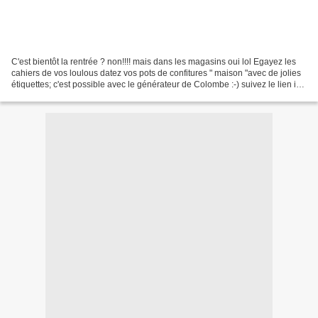
C'est bientôt la rentrée ? non!!!! mais dans les magasins oui lol Egayez les
cahiers de vos loulous datez vos pots de confitures " maison "avec de jolies
étiquettes; c'est possible avec le générateur de Colombe :-) suivez le lien ici
http://chezcolombe.com/E-tiket/...