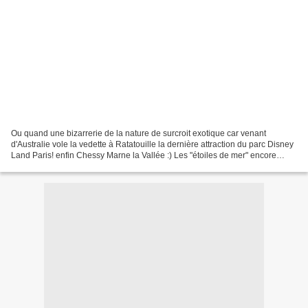
Ou quand une bizarrerie de la nature de surcroit exotique car venant
d'Australie vole la vedette à Ratatouille la dernière attraction du parc Disney
Land Paris! enfin Chessy Marne la Vallée :) Les "étoiles de mer" encore
repliées dans leur oeuf. Une autre...