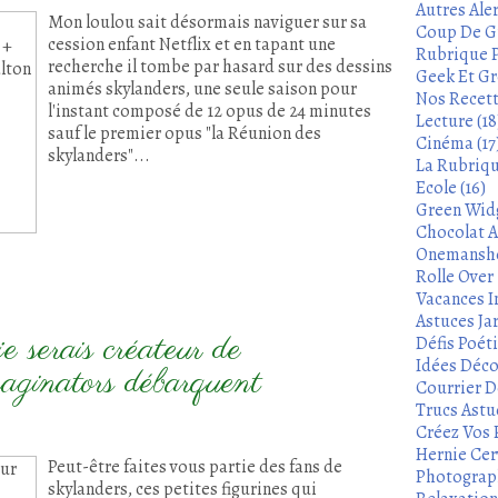
Autres Aler
Mon loulou sait désormais naviguer sur sa
Coup De Gu
cession enfant Netflix et en tapant une
Rubrique P
recherche il tombe par hasard sur des dessins
Geek Et Gre
animés skylanders, une seule saison pour
Nos Recett
l'instant composé de 12 opus de 24 minutes
Lecture (18
sauf le premier opus "la Réunion des
Cinéma (17
skylanders"...
La Rubrique
Ecole (16)
Green Widg
Chocolat A
Onemanshow
Rolle Over -
Vacances In
Astuces Ja
e serais créateur de
Défis Poét
Idées Déco
aginators débarquent
Courrier De
Trucs Astu
Créez Vos 
Hernie Cerv
Peut-être faites vous partie des fans de
Photograph
skylanders, ces petites figurines qui