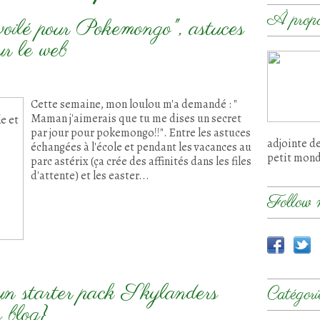
À prop
voilé pour Pokemongo", astuces
ur le web
Cette semaine, mon loulou m'a demandé : "
Maman j'aimerais que tu me dises un secret
par jour pour pokemongo!!". Entre les astuces
adjointe d
échangées à l'école et pendant les vacances au
petit mon
parc astérix (ça crée des affinités dans les files
d'attente) et les easter...
Follow 
un starter pack Skylanders
Catégori
s blog}