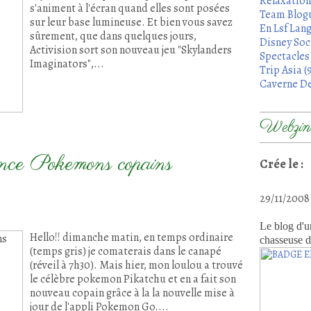
Relaxation
s'animent à l'écran quand elles sont posées
Team Blogu
sur leur base lumineuse. Et bien vous savez
En Lsf Lang
sûrement, que dans quelques jours,
Disney Soci
Activision sort son nouveau jeu "Skylanders
Spectacles 
Imaginators",...
Trip Asia (
Caverne De
Webzine
ance Pokemons copains
Crée le :
29/11/200
Le blog d'u
Hello!! dimanche matin, en temps ordinaire
chasseuse d
(temps gris) je comaterais dans le canapé
(réveil à 7h30). Mais hier, mon loulou a trouvé
le célèbre pokemon Pikatchu et en a fait son
nouveau copain grâce à la la nouvelle mise à
jour de l'appli Pokemon Go....