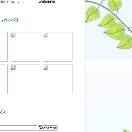
 récents
he