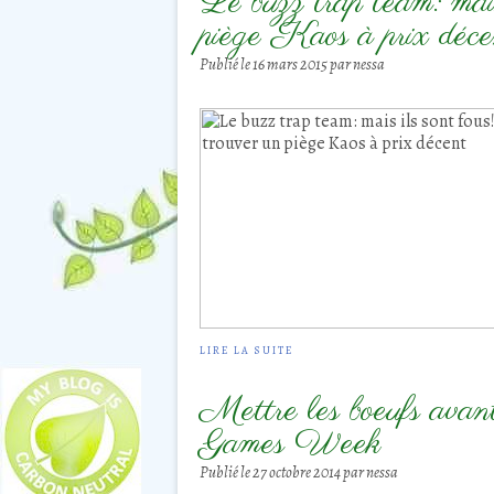
Le buzz trap team: mais 
piège Kaos à prix déce
Publié le
16 mars 2015
par nessa
LIRE LA SUITE
Mettre les boeufs avan
Games Week
Publié le
27 octobre 2014
par nessa