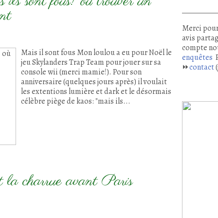
ils sont fous! où trouver un
nt
Merci pour
avis partag
compte no
Mais il sont fous Mon loulou a eu pour Noël le
enquêtes
P
jeu Skylanders Trap Team pour jouer sur sa
⏩
contact
(
console wii (merci mamie!). Pour son
anniversaire (quelques jours après) il voulait
les extentions lumière et dark et le désormais
célèbre piège de kaos: "mais ils...
t la charrue avant Paris