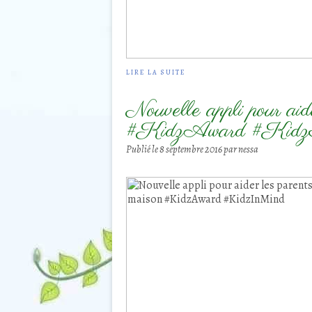
LIRE LA SUITE
Nouvelle appli pour aid
#KidzAward #Kid
Publié le
8 septembre 2016
par nessa