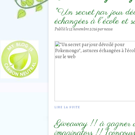
"Un secret par jour dé
échangées à l'école et s
Publié le
12 novembre 2016
par nessa
LIRE LA SUITE
Giveaway !! à gagner 
imaginators !! {concour