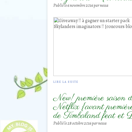
Publié le
6 novembre 2016
par nessa
LIRE LA SUITE
New! première saison d
Netflix {avant premièr
de Timbaland feat et 
Publié le
28 octobre 2016
par nessa