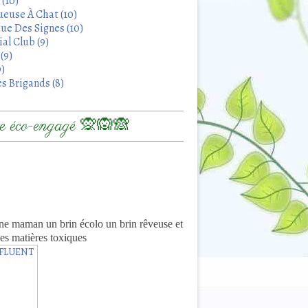
 (10)
euse À Chat (10)
ue Des Signes (10)
al Club (9)
(9)
9)
s Brigands (8)
 éco-engagé 🙊🙉🙈
8
ne maman un brin écolo un brin rêveuse et
es matières toxiques