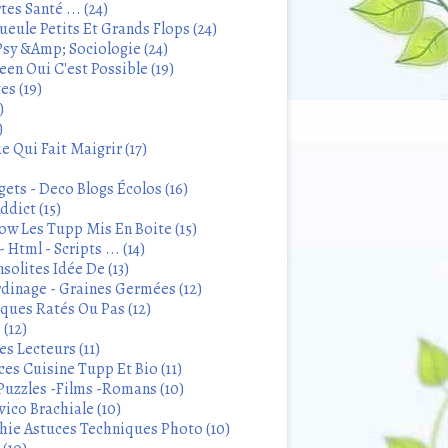
tes Santé ... (24)
eule Petits Et Grands Flops (24)
sy &Amp; Sociologie (24)
en Oui C'est Possible (19)
es (19)
)
)
 Qui Fait Maigrir (17)
ets - Deco Blogs Écolos (16)
ddict (15)
 Les Tupp Mis En Boite (15)
 Html - Scripts ... (14)
solites Idée De (13)
rdinage - Graines Germées (12)
iques Ratés Ou Pas (12)
 (12)
s Lecteurs (11)
ces Cuisine Tupp Et Bio (11)
Puzzles -Films -Romans (10)
ico Brachiale (10)
ie Astuces Techniques Photo (10)