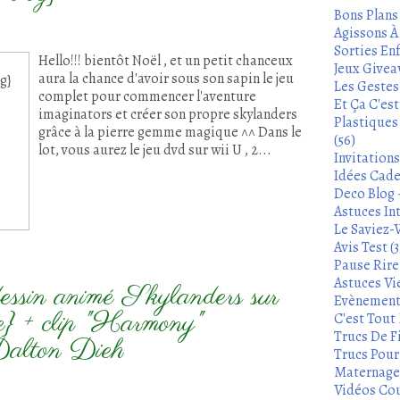
Bons Plans
Agissons À 
Sorties Enf
Hello!!! bientôt Noël , et un petit chanceux
Jeux Givea
aura la chance d'avoir sous son sapin le jeu
Les Gestes
complet pour commencer l'aventure
Et Ça C'es
imaginators et créer son propre skylanders
Plastiques
grâce à la pierre gemme magique ^^ Dans le
(56)
lot, vous aurez le jeu dvd sur wii U , 2...
Invitation
Idées Cade
Deco Blog -
Astuces In
Le Saviez-
Avis Test (3
Pause Rire 
Astuces Vie
essin animé Skylanders sur
Evènements
e} + clip "Harmony"
C'est Tout 
Trucs De Fi
Dalton Dieh
Trucs Pour 
Maternage 
Vidéos Cou