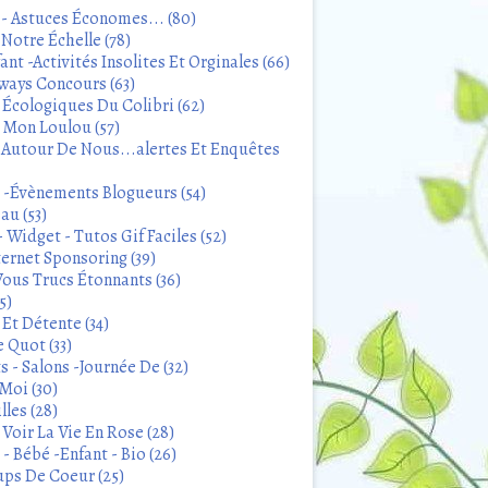
 - Astuces Économes... (80)
Notre Échelle (78)
ant -Activités Insolites Et Orginales (66)
ways Concours (63)
 Écologiques Du Colibri (62)
t Mon Loulou (57)
 Autour De Nous...alertes Et Enquêtes
s -Évènements Blogueurs (54)
au (53)
 Widget - Tutos Gif Faciles (52)
ternet Sponsoring (39)
Vous Trucs Étonnants (36)
5)
Et Détente (34)
 Quot (33)
 - Salons -Journée De (32)
Moi (30)
lles (28)
Voir La Vie En Rose (28)
- Bébé -Enfant - Bio (26)
ps De Coeur (25)