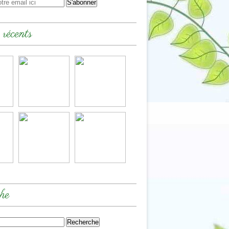
 récents
he