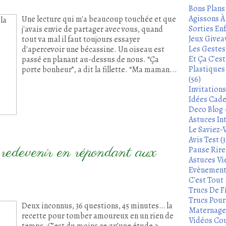
Bons Plans
Agissons À 
Une lecture qui m'a beaucoup touchée et que
Sorties Enf
j'avais envie de partager avec vous, quand
Jeux Givea
tout va mal il faut toujours essayer
Les Gestes
d'apercevoir une bécassine. Un oiseau est
Et Ça C'es
passé en planant au-dessus de nous. “Ça
Plastiques
porte bonheur”, a dit la fillette. “Ma maman...
(56)
Invitation
Idées Cade
Deco Blog -
Astuces In
Le Saviez-
Avis Test (3
redevenir en répondant aux
Pause Rire 
Astuces Vie
Evènements
C'est Tout 
Trucs De Fi
Trucs Pour 
Deux inconnus, 36 questions, 45 minutes… la
Maternage 
recette pour tomber amoureux en un rien de
Vidéos Cou