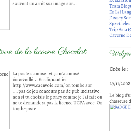
Relaxation
souvent un arrêt sur image sur...
Team Blogu
En Lsf Lang
Disney Soci
Spectacles 
Trip Asia (
Caverne De
toire de la licorne Chocolat
Webzine
Crée le :
La poste s'amuse! et ça m'a amusé
émerveillé... En cliquant ici
29/11/200
http://www.caenvoie.com/ on tombe sur
....pas de jeu concours pas de pub incitative :
Le blog d'u
non si tu choisis le poney comme je l'ai fait on
chasseuse d
ne te demandera pas la licence UCPA avec. On
tombe juste...