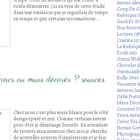
temps. C’est du moins ce qu’une étude a
Autres Aler
voulu démontrer. j'ai eu vent de cette étude
Coup De Gu
dans une émission que je regardais de temps
Rubrique P
en temps et que certains reconnaîtront...
Geek Et Gre
Nos Recett
Lecture (18
Cinéma (17
La Rubrique
Ecole (16)
Green Widg
Chocolat A
Onemanshow
lancs ou murs décorés ? sources
Rolle Over -
Vacances In
Astuces Ja
Défis Poét
Idées Déco
Courrier De
Chez nous c'est plus murs blancs pour le côté
Trucs Astu
design épuré et zen. Comme certains savent
Créez Vos 
peut-être je déménage bientôt. En attendant
Hernie Cerv
de trouver mon nouveau chez moi je cherche
Photograph
de nouvelles sources d'inspirations et je fais