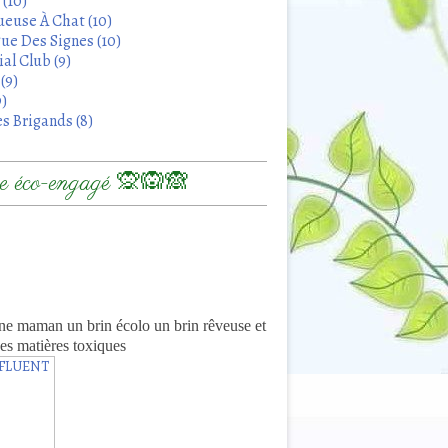
 (10)
euse À Chat (10)
ue Des Signes (10)
al Club (9)
(9)
9)
s Brigands (8)
 éco-engagé 🙊🙉🙈
8
ne maman un brin écolo un brin rêveuse et
es matières toxiques