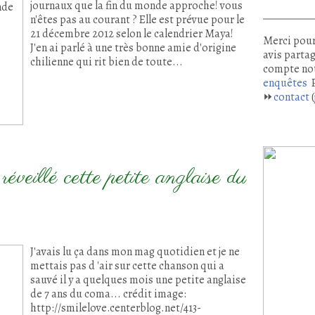
journaux que la fin du monde approche! vous
n'êtes pas au courant ? Elle est prévue pour le
21 décembre 2012 selon le calendrier Maya!
Merci pour
J'en ai parlé à une très bonne amie d'origine
avis partag
chilienne qui rit bien de toute...
compte no
enquêtes
P
⏩
contact
(
réveillé cette petite anglaise du
J'avais lu ça dans mon mag quotidien et je ne
mettais pas d 'air sur cette chanson qui a
sauvé il y a quelques mois une petite anglaise
de 7 ans du coma... crédit image:
http://smilelove.centerblog.net/413-