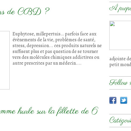
À prop
leurs de CBD ?
Euphytose, millepertuis… parfois face aux
évènements de la vie, problèmes de santé,
stress, depression... ces produits naturels ne
suffisent plus et pas question de se tourner
vers des molécules chimiques addictives ou
adjointe d
autre prescrites par un médecin....
petit mon
Follow 
emme hurle sur la fillette de 6
Catégori