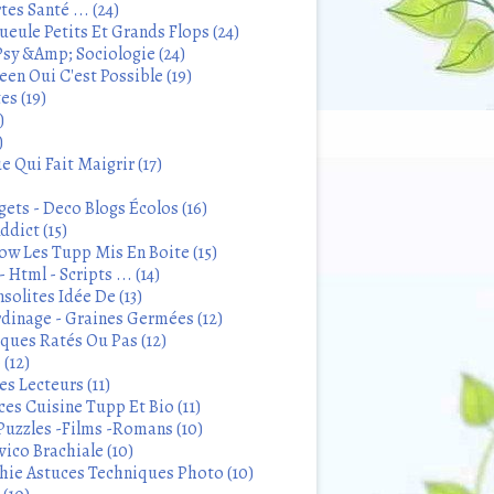
tes Santé ... (24)
eule Petits Et Grands Flops (24)
sy &Amp; Sociologie (24)
en Oui C'est Possible (19)
es (19)
)
)
 Qui Fait Maigrir (17)
ets - Deco Blogs Écolos (16)
ddict (15)
 Les Tupp Mis En Boite (15)
 Html - Scripts ... (14)
solites Idée De (13)
rdinage - Graines Germées (12)
iques Ratés Ou Pas (12)
 (12)
s Lecteurs (11)
ces Cuisine Tupp Et Bio (11)
Puzzles -Films -Romans (10)
ico Brachiale (10)
ie Astuces Techniques Photo (10)