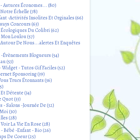
 - Astuces Économes... (80)
Notre Échelle (78)
ant -Activités Insolites Et Orginales (66)
ways Concours (63)
 Écologiques Du Colibri (62)
t Mon Loulou (57)
 Autour De Nous...alertes Et Enquêtes
s -Évènements Blogueurs (54)
au (53)
 Widget - Tutos Gif Faciles (52)
ternet Sponsoring (39)
Vous Trucs Étonnants (36)
5)
Et Détente (34)
 Quot (33)
 - Salons -Journée De (32)
Moi (30)
lles (28)
Voir La Vie En Rose (28)
- Bébé -Enfant - Bio (26)
ps De Coeur (25)