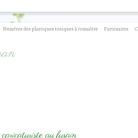
Numéros des plastiques toxiques à connaître
Partenaires
C
man
caricaturiste au fusain