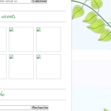
 récents
he