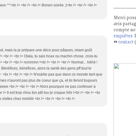
avo ^^<br /> <br /> <br /> Bonen soirée ;)<br /> <br /> <br />
Merci pour
avis partag
compte no
enquêtes
P
⏩
contact
(
fond, mais la je prépare une déco pour pâques, miam goût
r /> <br /> <br /> Olala, tu sais hoax ou machin chose, crois-tu
 /> <br /> <br /> nonnnnn !<br /> <br /> <br /> Normal... héhé !
/> Bénéfices, bénéfices, alors la santé des gens pff tout le
> <br /> <br /> <br /> N'oublie pas que dans ce monde tant que
mes n'auront pas plus de coeur que ça, et ils feront toujours
eeee.<br /> <br /> <br /> Alors pourquoi ne pas continuer à
 /> Il est trop chou ton ptit lou je craque hihi !<br /> <br /> <br
isites chez moiiiiiii <br /> <br /> <br /> <br />