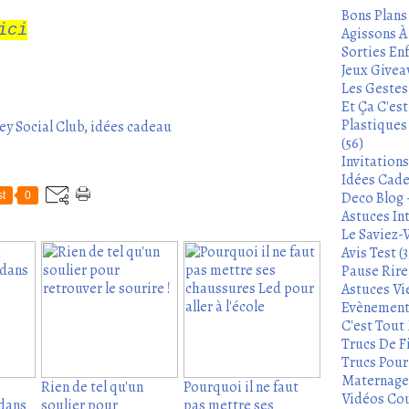
Bons Plans
ici
Agissons À 
Sorties Enf
Jeux Givea
Les Gestes
Et Ça C'es
Plastiques
ey Social Club
,
idées cadeau
(56)
Invitation
Idées Cade
Deco Blog -
t
0
Astuces In
Le Saviez-
Avis Test (3
Pause Rire 
Astuces Vie
Evènements
C'est Tout 
Trucs De Fi
Trucs Pour 
Maternage 
Rien de tel qu'un
Pourquoi il ne faut
Vidéos Cou
dans
soulier pour
pas mettre ses