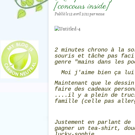
[concours inside]
Publié le
12 avril 2011
par nessa
2 minutes chrono à la so
souris et tâche pas faci
genre "mains dans les po
Moi j'aime bien ça lui
Maintenant que le dessin
faire des cadeaux perso
....il y a plein de truc
famille (celle pas aller
Justement en parlant de 
gagner un tea-shirt, dou
lucky-sophie