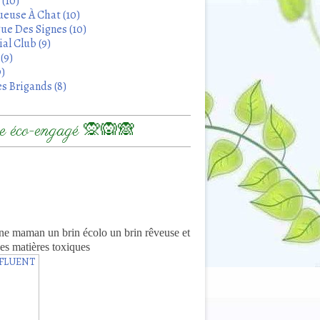
 (10)
euse À Chat (10)
ue Des Signes (10)
al Club (9)
(9)
9)
s Brigands (8)
 éco-engagé 🙊🙉🙈
8
ne maman un brin écolo un brin rêveuse et
es matières toxiques