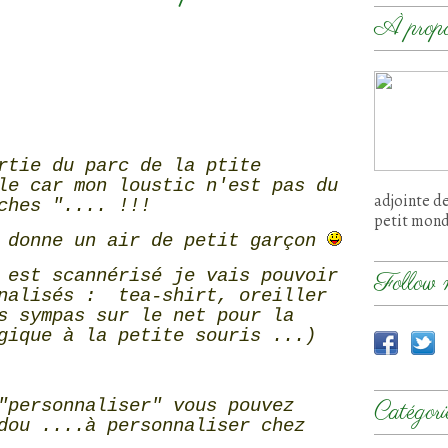
À prop
rtie du parc de la ptite
le car mon loustic n'est pas du
adjointe d
ches ".... !!!
petit mon
 donne un air de petit garçon
 est scannérisé je vais pouvoir
Follow 
nnalisés : tea-shirt, oreiller
s sympas sur le net pour la
gique à la petite souris ...)
"personnaliser" vous pouvez
Catégori
dou ....à personnaliser chez