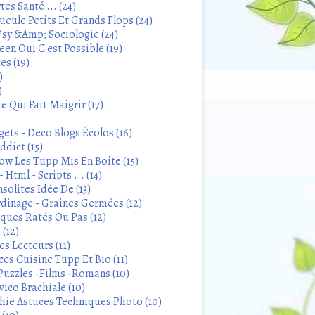
tes Santé ... (24)
eule Petits Et Grands Flops (24)
sy &Amp; Sociologie (24)
en Oui C'est Possible (19)
es (19)
)
)
 Qui Fait Maigrir (17)
ets - Deco Blogs Écolos (16)
ddict (15)
 Les Tupp Mis En Boite (15)
 Html - Scripts ... (14)
solites Idée De (13)
rdinage - Graines Germées (12)
iques Ratés Ou Pas (12)
 (12)
s Lecteurs (11)
ces Cuisine Tupp Et Bio (11)
Puzzles -Films -Romans (10)
ico Brachiale (10)
ie Astuces Techniques Photo (10)