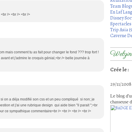
Relaxation
Team Blogu
En Lsf Lang
 <br /> <br /> <br />
Disney Soci
Spectacles 
Trip Asia (
Caverne De
Webzine
om mais comment tu as fait pour changer le fond ??? trop fort !
 avant et j'admire le croquis génial,<br /> belle journée à
Crée le :
29/11/200
Le blog d'u
le si on a déja modifié son css et un peu compliqué si non; je
chasseuse d
estion et j'ai une rubrique design qui aide bien "il parait ";<br
ur ce sympathique commentaire<br /> <br /> <br /> <br />