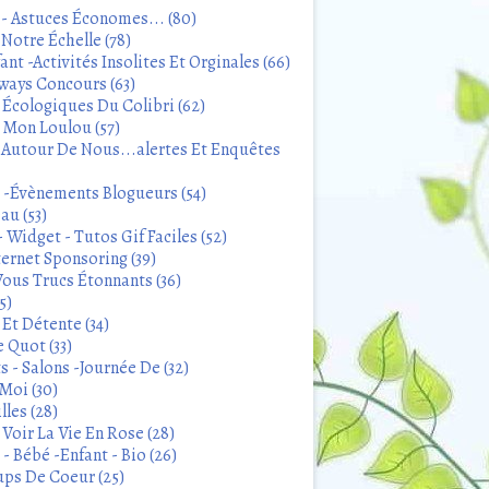
 - Astuces Économes... (80)
Notre Échelle (78)
ant -Activités Insolites Et Orginales (66)
ways Concours (63)
 Écologiques Du Colibri (62)
t Mon Loulou (57)
 Autour De Nous...alertes Et Enquêtes
s -Évènements Blogueurs (54)
au (53)
 Widget - Tutos Gif Faciles (52)
ternet Sponsoring (39)
Vous Trucs Étonnants (36)
5)
Et Détente (34)
 Quot (33)
 - Salons -Journée De (32)
Moi (30)
lles (28)
Voir La Vie En Rose (28)
- Bébé -Enfant - Bio (26)
ps De Coeur (25)