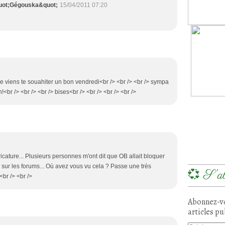
uot;Gégouska&quot;
15/04/2011 07:20
> je viens te souahiter un bon vendredi<br /> <br /> <br /> sympa
<br /> <br /> <br /> bises<br /> <br /> <br /> <br />
ature... Plusieurs personnes m'ont dit que OB allait bloquer
s sur les forums... Où avez vous vu cela ? Passe une très
💞 S'ab
br /> <br />
Abonnez-vo
articles pu