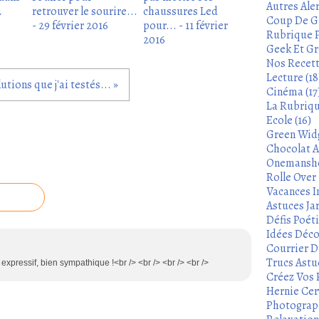
Autres Aler
2
retrouver le sourire...
chaussures Led
Coup De Gu
- 29 février 2016
pour... - 11 février
Rubrique P
2016
Geek Et Gre
Nos Recett
Lecture (18
utions que j'ai testés... »
Cinéma (17
La Rubrique
Ecole (16)
Green Widg
Chocolat A
Onemanshow
Rolle Over -
Vacances In
Astuces Ja
Défis Poét
Idées Déco
Courrier De
Trucs Astu
 expressif, bien sympathique !<br /> <br /> <br /> <br />
Créez Vos 
Hernie Cerv
Photograph