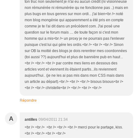
ton truc non seulement je n'ai eu aucun crédit (ni visionneuse
non rémunérée ni rémunérée qu ne fonctionne pas ..) mais en
plus bugs en tous genres sur mon ordi... j'ai bien<br /> noté
mon blog mongénie qui apparemment a été pris en compte
comme je te l'ai dit dans un précédent com. J'ai posé une
question sur le forum mais .... de toute façon si c'est mon
homme qui a mis<br /> un proxy je ne pourrais pas l'enlever
puisque c'est lui qui gére les ordis.<br /> <br /> <br /> Sinon
sur OB la moitié des blogs je dois rerentrer mes coordonnées
(toi aussi ??) aujourd'hui et plus de bannière pub en haut ..
<br /> <br /> <br /> par contre mes liens en dessous des
articles vont et viennent ils étaient partis...ils reviennent
aujourd'hui.. (je ne les ai pas mis dans mon CSS mais dans
un article au départ).<br /> <br /> <br /> bisous bisous<br />
<br /> <br /> christelle<br /> <br /> <br /> <br />
Répondre
A
antilles
09/04/2011 21:34
<br /> <br /> <br /> <br /> <br /> merci pour le partage, kiss.
<br /> <br /> <br /> <br />