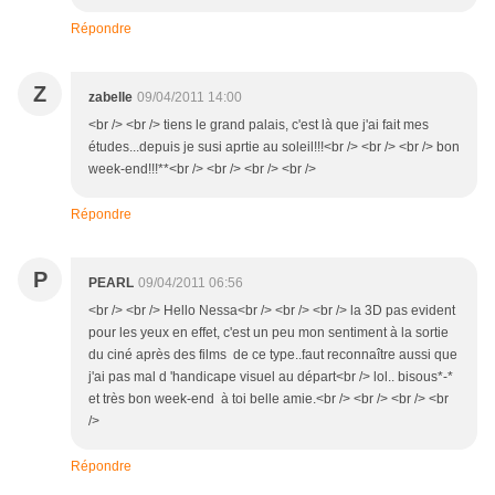
Répondre
Z
zabelle
09/04/2011 14:00
<br /> <br /> tiens le grand palais, c'est là que j'ai fait mes
études...depuis je susi aprtie au soleil!!!<br /> <br /> <br /> bon
week-end!!!**<br /> <br /> <br /> <br />
Répondre
P
PEARL
09/04/2011 06:56
<br /> <br /> Hello Nessa<br /> <br /> <br /> la 3D pas evident
pour les yeux en effet, c'est un peu mon sentiment à la sortie
du ciné après des films de ce type..faut reconnaître aussi que
j'ai pas mal d 'handicape visuel au départ<br /> lol.. bisous*-*
et très bon week-end à toi belle amie.<br /> <br /> <br /> <br
/>
Répondre