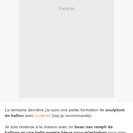
Publicité
La semaine dernière j'ai suivi une petite formation de
sculpture
de ballon
avec
Ludéveil
(top je recommande) .
Je suis revenue à la maison avec un
beau sac rempli de
ballons et une belle pompe bleue pour m'entraîner
pour mes