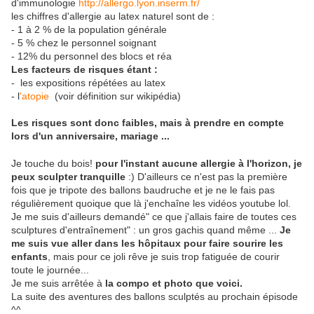
d'immunologie
http://allergo.lyon.inserm.fr/
les chiffres d'allergie au latex naturel sont de :
- 1 à 2 % de la population générale
- 5 % chez le personnel soignant
- 12% du personnel des blocs et réa
Les facteurs de risques étant :
- les expositions répétées au latex
- l
'atopie
(voir définition sur wikipédia)
Les risques sont donc faibles, mais à prendre en compte
lors d'un anniversaire, mariage ...
Je touche du bois!
pour l'instant aucune allergie à l'horizon, je
peux sculpter tranquille
:) D'ailleurs ce n'est pas la première
fois que je tripote des ballons baudruche et je ne le fais pas
régulièrement quoique que là j'enchaîne les vidéos youtube lol.
Je me suis d'ailleurs demandé" ce que j'allais faire de toutes ces
sculptures d'entraînement" : un gros gachis quand même ...
Je
me suis vue aller dans les hôpitaux pour faire sourire les
enfants
, mais pour ce joli rêve je suis trop fatiguée de courir
toute le journée...
Je me suis arrêtée à
la compo et photo que voici.
La suite des aventures des ballons sculptés au prochain épisode
^^