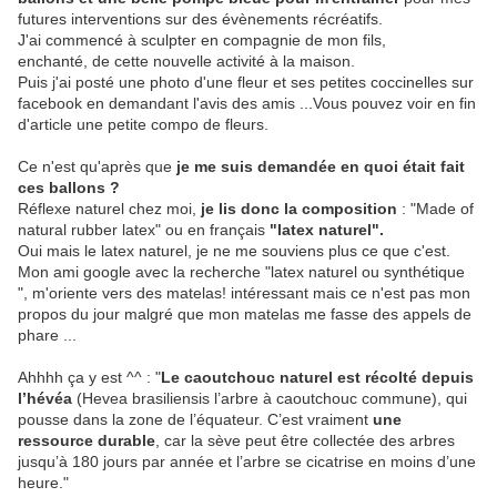
futures interventions sur des évènements récréatifs.
J'ai commencé à sculpter en compagnie de mon fils,
enchanté, de cette nouvelle activité à la maison.
Puis j'ai posté une photo d'une fleur et ses petites coccinelles sur
facebook en demandant l'avis des amis ...
Vous pouvez voir en fin
d'article une petite
compo de fleurs.
Ce n'est qu'après que
je me suis demandée en quoi était fait
ces ballons ?
Réflexe naturel chez moi,
je lis donc la composition
: "Made of
natural rubber latex" ou en français
"latex naturel".
Oui mais le latex naturel, je ne me souviens plus ce que c'est.
Mon ami google avec la recherche "latex naturel ou synthétique
", m'oriente vers des matelas! intéressant mais ce n'est pas mon
propos du jour malgré que mon matelas me fasse des appels de
phare ...
Ahhhh ça y est ^^ : "
Le caoutchouc naturel est récolté depuis
l’hévéa
(Hevea brasiliensis l’arbre à caoutchouc commune), qui
pousse dans la zone de l’équateur. C’est vraiment
une
ressource durable
, car la sève peut être collectée des arbres
jusqu’à 180 jours par année et l’arbre se cicatrise en moins d’une
heure."