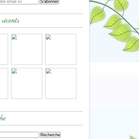
 récents
he