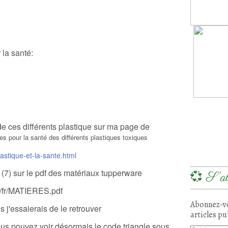
 la santé:
 de ces différents plastique sur ma page de
ues pour la santé des différents plastiques toxiques
lastique-et-la-sante.html
7) sur le pdf des matériaux tupperware
💞 S'ab
r/fr/MATIERES.pdf
Abonnez-vo
s j'essaierais de le retrouver
articles pu
ous pouvez voir désormais le code triangle sous