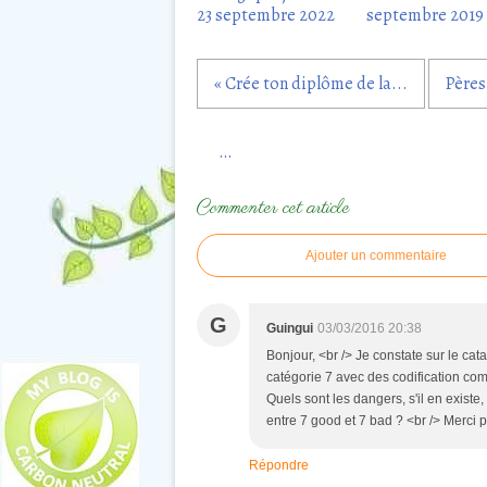
23 septembre 2022
septembre 2019
« Crée ton diplôme de la...
Pères 
…
Commenter cet article
Ajouter un commentaire
G
Guingui
03/03/2016 20:38
Bonjour, <br /> Je constate sur le ca
catégorie 7 avec des codification c
Quels sont les dangers, s'il en existe,
entre 7 good et 7 bad ? <br /> Merci p
Répondre