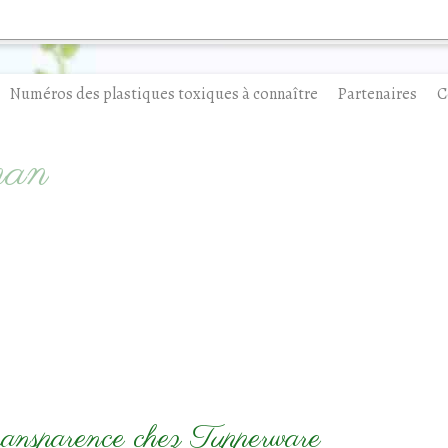
Numéros des plastiques toxiques à connaître
Partenaires
C
man
transparence chez Tupperware