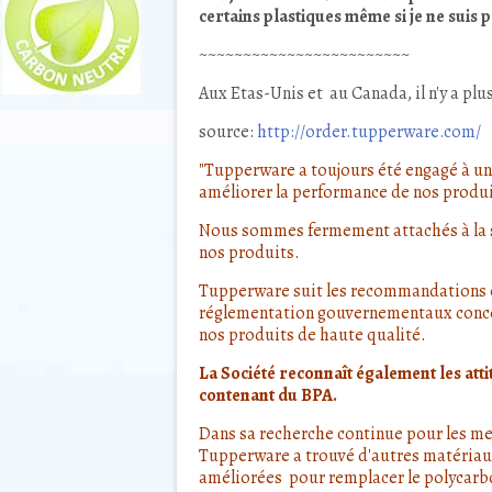
certains plastiques même si je ne suis p
~~~~~~~~~~~~~~~~~~~~~~~~
Aux Etas-Unis et au Canada, il n'y a pl
source:
http://order.tupperware.com/
"Tupperware a toujours été engagé à u
améliorer la performance de nos produ
Nous sommes fermement attachés à la s
nos produits.
Tupperware suit les recommandations et
réglementation gouvernementaux concer
nos produits de haute qualité.
La Société reconnaît également les at
contenant du BPA.
Dans sa recherche continue pour les mei
Tupperware a trouvé d'autres matériau
améliorées pour remplacer le polycarbo