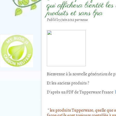
qui affichera bientôt les
produits et sans bpa
Publié le
5 juin 2012
par nessa
Bienvenue à la nouvelle génération de 
Et les anciens produits ?
D'après un PDF de Tupperware France
" les produits Tupperware, quelle que so
façon qu’ils sont toujours contrôlés à 