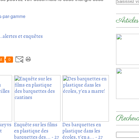
its-par-gamme
Articles
..alertes et enquêtes
t
0
Recherc
key vs
Enquête sur les films
Des barquettes en
t
en plastique des
plastique dans les
barquettes des... - 27
écoles, y'en a... - 27