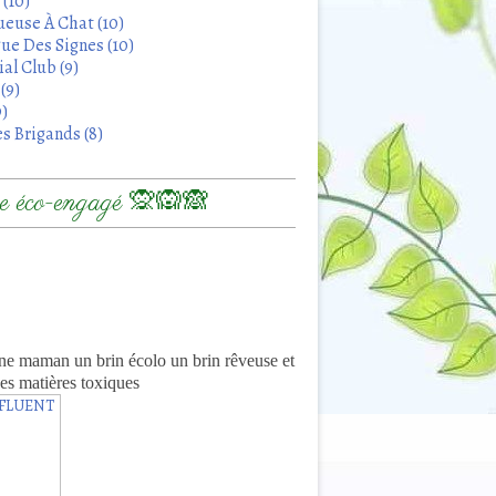
 (10)
euse À Chat (10)
ue Des Signes (10)
al Club (9)
(9)
9)
s Brigands (8)
 éco-engagé 🙊🙉🙈
8
ne maman un brin écolo un brin rêveuse et
es matières toxiques