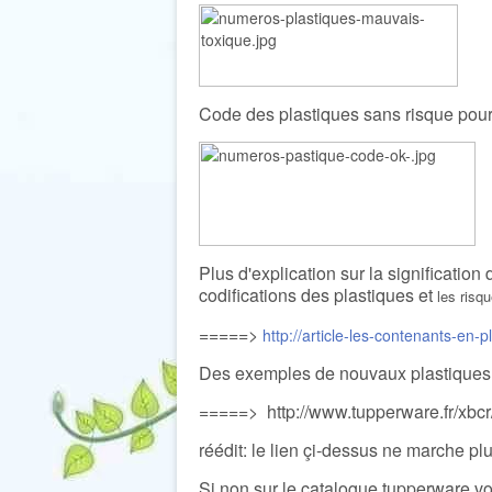
Code des plastiques sans risque pour
Plus d'explication sur la signification
codifications des plastiques et
les risq
=====>
http://article-les-contenants-en-p
Des exemples de nouvaux plastiques (
=====> http://www.tupperware.fr/xbc
réédit: le lien çi-dessus ne marche plu
Si non sur le catalogue tupperware v