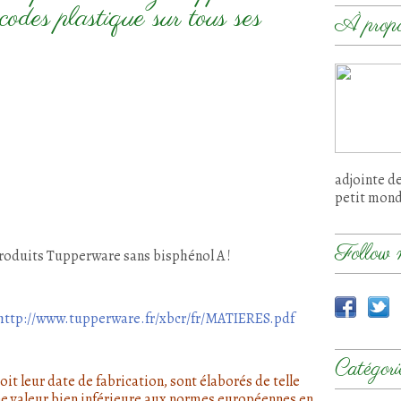
 codes plastique sur tous ses
À prop
adjointe d
petit mon
Follow 
produits Tupperware sans bisphénol A !
http://www.tupperware.fr/xbcr/fr/MATIERES.pdf
Catégori
it leur date de fabrication, sont élaborés de telle
une valeur bien inférieure aux normes européennes en