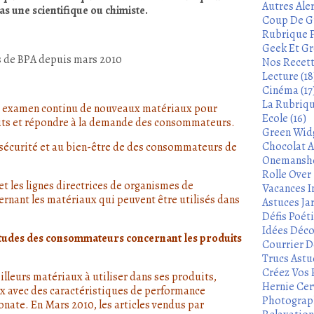
Autres Aler
as une scientifique ou chimiste.
Coup De Gu
Rubrique P
Geek Et Gre
us de BPA depuis mars 2010
Nos Recett
Lecture (18
Cinéma (17
La Rubrique
n examen continu de nouveaux matériaux pour
Ecole (16)
its et répondre à la demande des consommateurs.
Green Widg
Chocolat A
écurité et au bien-être de des consommateurs de
Onemanshow
Rolle Over -
 les lignes directrices de organismes de
Vacances In
nant les matériaux qui peuvent être utilisés dans
Astuces Ja
Défis Poét
Idées Déco
titudes des consommateurs concernant les produits
Courrier De
Trucs Astu
Créez Vos 
lleurs matériaux à utiliser dans ses produits,
Hernie Cerv
x avec des caractéristiques de performance
Photograph
nate. En Mars 2010, les articles vendus par