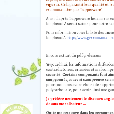
vigueur. Cela garantit leur qualité et le
recommandées par Tupperware"
Ainsi d'après Tupperware les anciens c
bisphénol A serait saints pour notre san
Pour information voici la liste des an
bisphénolA
http://www.greenmaman.com
Encore extrait du pdf çi-dessus:
"Aujourd’hui, les informations diffusée
contradictoires, erronées et mal compr
sécurité.
Certains composants font ain
soupçonnés,souvent sans preuve scient
pourquoi nous avons choisi de supprime
polycarbonate, pour avoir ainsi une ga
Je préfère nettement le discours anglo
dessus moralisateur ...
Oui je me retrouve dans les personnes q