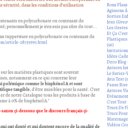
Bons Plans
ur sécurité, dans les conditions d’utilisation
Agissons À 
Sorties Enf
ontenants en polycarbonate ou contenant du
Jeux Givea
té; personnellement je n'en suis pas sûre du tout...
Les Gestes
Et Ça C'es
ciens tupperware en polycarbonate ou contenant du
Plastiques
/article-28735993.html
(56)
Invitation
Idées Cade
Deco Blog -
Astuces In
s sur les matières plastiques sont souvent
Le Saviez-
ises, notamment en ce qui concerne leur
Avis Test (3
si polémique comme le bisphénol A et sont
Pause Rire 
ifique tangible
, d'être nuisibles pour la santé. C’est
Astuces Vie
r de notre Catalogue tous les produits à base de
Evènements
mme à 0% de bisphénol A."
C'est Tout 
Trucs De Fi
-saxon çi-dessous que le discours français çi-
Trucs Pour 
Maternage 
Vidéos Cou
ui ont douté et qui doutent encore de la qualité de