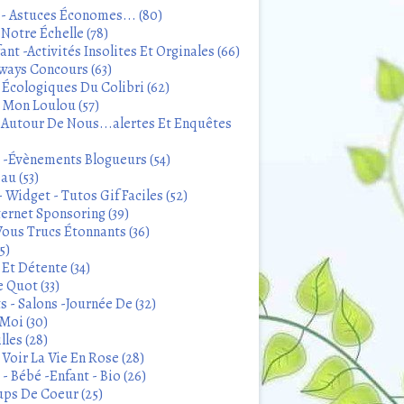
 - Astuces Économes... (80)
Notre Échelle (78)
ant -Activités Insolites Et Orginales (66)
ways Concours (63)
 Écologiques Du Colibri (62)
t Mon Loulou (57)
 Autour De Nous...alertes Et Enquêtes
s -Évènements Blogueurs (54)
au (53)
 Widget - Tutos Gif Faciles (52)
ternet Sponsoring (39)
Vous Trucs Étonnants (36)
5)
Et Détente (34)
 Quot (33)
 - Salons -Journée De (32)
Moi (30)
lles (28)
Voir La Vie En Rose (28)
- Bébé -Enfant - Bio (26)
ps De Coeur (25)