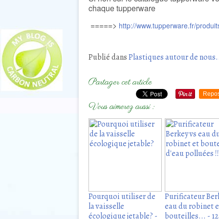
chaque tupperware
=====>
http://www.tupperware.fr/produ
Publié dans
Plastiques autour de nous.
Partager cet article
Repos
Vous aimerez aussi :
Pourquoi utiliser de
Purificateur Ber
la vaisselle
eau du robinet e
écologique jetable? -
bouteilles... - 12