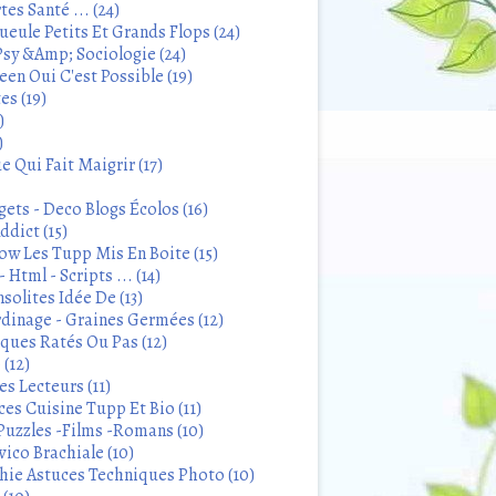
tes Santé ... (24)
eule Petits Et Grands Flops (24)
sy &Amp; Sociologie (24)
en Oui C'est Possible (19)
es (19)
)
)
 Qui Fait Maigrir (17)
ets - Deco Blogs Écolos (16)
ddict (15)
 Les Tupp Mis En Boite (15)
 Html - Scripts ... (14)
solites Idée De (13)
rdinage - Graines Germées (12)
iques Ratés Ou Pas (12)
 (12)
s Lecteurs (11)
ces Cuisine Tupp Et Bio (11)
Puzzles -Films -Romans (10)
ico Brachiale (10)
ie Astuces Techniques Photo (10)