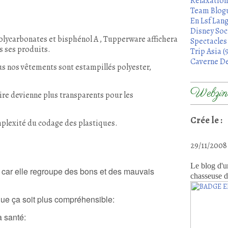
Relaxation
Team Blogu
En Lsf Lang
Disney Soci
olycarbonates et bisphénol A , Tupperware affichera
Spectacles 
s ses produits.
Trip Asia (
Caverne De
us nos vêtements sont estampillés polyester,
Webzine
aire devienne plus transparents pour les
Crée le :
plexité du codage des plastiques.
29/11/200
Le blog d'u
 car elle regroupe des bons et des mauvais
chasseuse d
que ça soit plus compréhensible:
 santé: