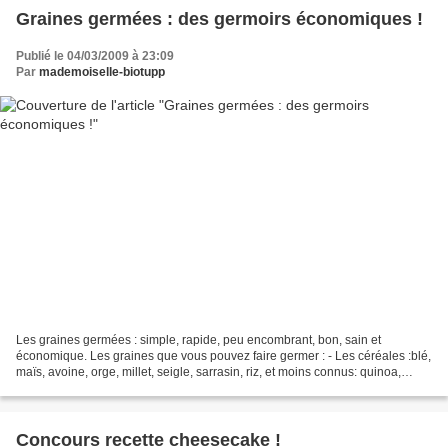
Graines germées : des germoirs économiques !
Publié le 04/03/2009 à 23:09
Par
mademoiselle-biotupp
Les graines germées : simple, rapide, peu encombrant, bon, sain et
économique. Les graines que vous pouvez faire germer : - Les céréales :blé,
maïs, avoine, orge, millet, seigle, sarrasin, riz, et moins connus: quinoa,
épeautre, Kamut... - les légumineuses...
Concours recette cheesecake !