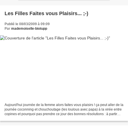
Les Filles Faites vous Plaisirs... ;-)
Publié le 08/03/2009 à 09:09
Par
mademoiselle-biotupp
Aujourd'hui journée de la femme alors faites vous plaisirs ! ça peut aller de la
journée coconning et chouchoutage (les loulous avec papa) à la virée entre
copines et pourquoi pas prendre ce jour des bonnes résolutions : à partir
d'aujourd'hui je me fais...