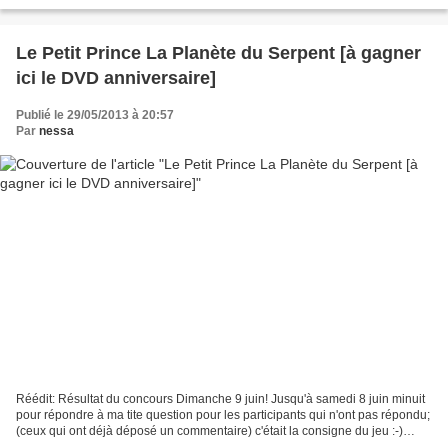
pas dit ce qu'était...
Le Petit Prince La Planète du Serpent [à gagner
ici le DVD anniversaire]
Publié le 29/05/2013 à 20:57
Par
nessa
Réédit: Résultat du concours Dimanche 9 juin! Jusqu'à samedi 8 juin minuit
pour répondre à ma tite question pour les participants qui n'ont pas répondu;
(ceux qui ont déjà déposé un commentaire) c'était la consigne du jeu :-)
Réédit: résullat et bonus...