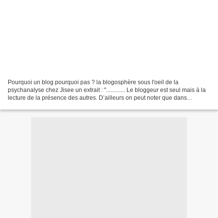
Pourquoi un blog pourquoi pas ? la blogosphère sous l'oeil de la
psychanalyse chez Jisee un extrait : "............. Le bloggeur est seul mais à la
lecture de la présence des autres. D’ailleurs on peut noter que dans
“weblog” il y a “we“, “nous” anglais....