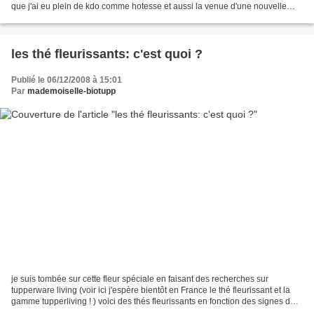
que j'ai eu plein de kdo comme hotesse et aussi la venue d'une nouvelle
hotesse Carine qui...
les thé fleurissants: c'est quoi ?
Publié le 06/12/2008 à 15:01
Par
mademoiselle-biotupp
je suis tombée sur cette fleur spéciale en faisant des recherches sur
tupperware living (voir ici j'espère bientôt en France le thé fleurissant et la
gamme tupperliving ! ) voici des thés fleurissants en fonction des signes du
zodiaques (à ces chinois...