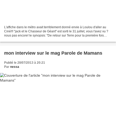
L'affiche dans le métro avait terriblement donné envie à Loulou d'aller au
Ciné!!! "jack et le Chasseur de Géant" est sorti le 31 juillet, vous l'avez vu ?
nous pas encore! le synopsis: "De retour sur Terre pour la première fois
depuis des siècles, les...
mon interview sur le mag Parole de Mamans
Publié le 28/07/2013 à 20:21
Par
nessa