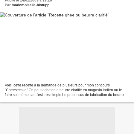
Publié le 24/02/2009 à 19:26
Par
mademoiselle-biotupp
Voici cette recette à la demande de plusieurs pour mon concours
"Cheesecake" On peut acheter le beurre clarifié en magasin indien ou le
faire soi même car c'est très simple Le processus de fabrication du beurre
clarifié consiste à enlever les protéines...