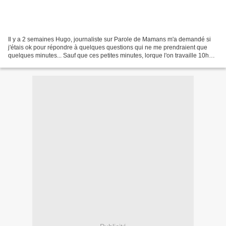
Il y a 2 semaines Hugo, journaliste sur Parole de Mamans m'a demandé si
j'étais ok pour répondre à quelques questions qui ne me prendraient que
quelques minutes... Sauf que ces petites minutes, lorque l'on travaille 10h00
par jour + 2 de transport + une...