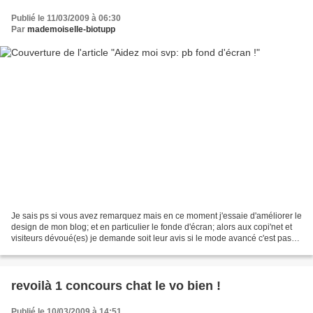
Publié le 11/03/2009 à 06:30
Par
mademoiselle-biotupp
Je sais ps si vous avez remarquez mais en ce moment j'essaie d'améliorer le
design de mon blog; et en particulier le fonde d'écran; alors aux copi'net et
visiteurs dévoué(es) je demande soit leur avis si le mode avancé c'est pas
trop leur truc soit une...
revoilà 1 concours chat le vo bien !
Publié le 10/03/2009 à 14:51