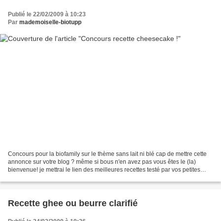
Publié le 22/02/2009 à 10:23
Par
mademoiselle-biotupp
Concours pour la biofamily sur le thème sans lait ni blé cap de mettre cette
annonce sur votre blog ? même si bous n'en avez pas vous êtes le (la)
bienvenue! je mettrai le lien des meilleures recettes testé par vos petites
mimines sur cet article :-)...
Recette ghee ou beurre clarifié