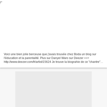
Voici une bien jolie berceuse que j'avais trouvée chez Boda un blog sur
l'éducation et la parentalité. Plus sur Danyel Waro sur Deezer ==>
http://www.deezer.com/fr/artist/15624 Je trouve la biograhie de ce "chantre"
magique ! Et sa berceuse "Dodo" nous...