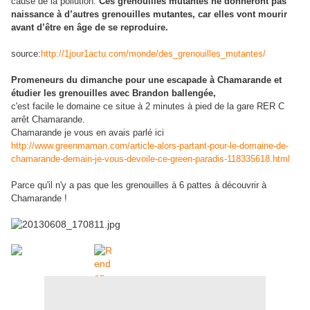
cause de la pollution.
Ces grenouilles mutantes ne donneront pas
naissance à d’autres grenouilles mutantes, car elles vont mourir
avant d’être en âge de se reproduire.
source:
http://1jour1actu.com/monde/des_grenouilles_mutantes/
Promeneurs du dimanche pour une escapade à Chamarande et
étudier les grenouilles avec Brandon ballengée,
c'est facile le domaine ce situe à 2 minutes à pied de la gare RER C
arrêt Chamarande.
Chamarande je vous en avais parlé ici
http://www.greenmaman.com/article-alors-partant-pour-le-domaine-de-
chamarande-demain-je-vous-devoile-ce-green-paradis-118335618.html
Parce qu'il n'y a pas que les grenouilles à 6 pattes à découvrir à
Chamarande !