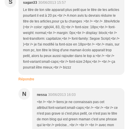
S
sagan33
30/06/2013 15:57
Le titre de ton site apparait plus petit que le titre de tes articles
pourtant il est à 20 px.<br /> A mon avis tu devrais réduire le
titre de tes articles,pour ça tu changes :<br /> <br /> .titreArticle
{<br /> color: rgb(44, 83, 0);<br /> font-size: 18px;<br /> font-
weight: normal;<br /> margin: 0px;<br /> display: block;<br />
text-transform: capitalize;<br /> font-family: Segoe Script;<br />
}<br /> je t'ai modifié la font-size en 18px<br /> <br /> mais, sur
mon pc, ton titre le blog d'une maman écolo apparait trop
petit, alors tu peux aussi rajouter dans le top a:<br /> <br />
font-variant:small-caps;<br /> font-size:24px;<br /> <br /> ça
pourrait être mieux,<br /> bizzz
Répondre
N
nessa
30/06/2013 16:03
<br /> <br /> tiens je ne connaissais pas cet
attribut font-variant:small-caps;<br /> <br /> <br /> ce
n'est pas grave si c'est plus petit, ce n'est pas le titre
de mon blog qui est green maman c'est une phrase
qui le<br /> précise...<br /> <br /> <br /> avec mon