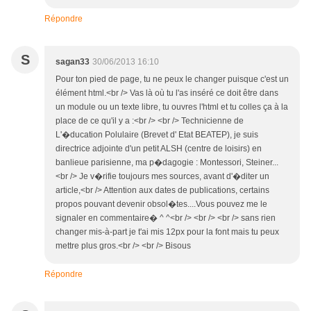
Répondre
S
sagan33
30/06/2013 16:10
Pour ton pied de page, tu ne peux le changer puisque c'est un
élément html.<br /> Vas là où tu l'as inséré ce doit être dans
un module ou un texte libre, tu ouvres l'html et tu colles ça à la
place de ce qu'il y a :<br /> <br /> Technicienne de
L'�ducation Polulaire (Brevet d' Etat BEATEP), je suis
directrice adjointe d'un petit ALSH (centre de loisirs) en
banlieue parisienne, ma p�dagogie : Montessori, Steiner...
<br /> Je v�rifie toujours mes sources, avant d'�diter un
article,<br /> Attention aux dates de publications, certains
propos pouvant devenir obsol�tes....Vous pouvez me le
signaler en commentaire� ^ ^<br /> <br /> <br /> sans rien
changer mis-à-part je t'ai mis 12px pour la font mais tu peux
mettre plus gros.<br /> <br /> Bisous
Répondre