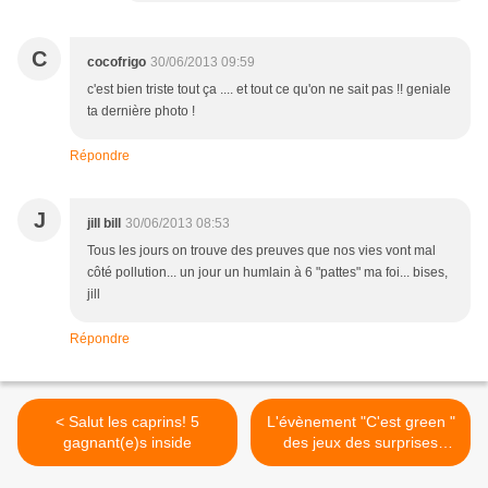
C
cocofrigo
30/06/2013 09:59
c'est bien triste tout ça .... et tout ce qu'on ne sait pas !! geniale
ta dernière photo !
Répondre
J
jill bill
30/06/2013 08:53
Tous les jours on trouve des preuves que nos vies vont mal
côté pollution... un jour un humlain à 6 "pattes" ma foi... bises,
jill
Répondre
< Salut les caprins! 5
L'évènement "C'est green "
gagnant(e)s inside
des jeux des surprises
{explications} >