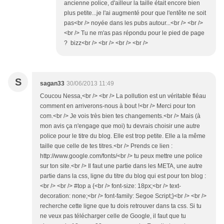
ancienne police, d'ailleur la taille était encore bien
plus petite...je l'ai augmenté pour que l'entête ne soit
pas<br /> noyée dans les pubs autour...<br /> <br />
<br /> Tu ne m'as pas répondu pour le pied de page
? bizz<br /> <br /> <br /> <br />
S
sagan33
30/06/2013 11:49
Coucou Nessa,<br /> <br /> La pollution est un véritable fléau
comment en arriverons-nous à bout !<br /> Merci pour ton
com.<br /> Je vois très bien tes changements.<br /> Mais (à
mon avis ça n'engage que moi) tu devrais choisir une autre
police pour le titre du blog. Elle est trop petite. Elle a la même
taille que celle de tes titres.<br /> Prends ce lien :
http://www.google.com/fonts/<br /> tu peux mettre une police
sur ton site.<br /> Il faut une partie dans les META, une autre
partie dans la css, ligne du titre du blog qui est pour ton blog :
<br /> <br /> #top a {<br /> font-size: 18px;<br /> text-
decoration: none;<br /> font-family: Segoe Script;}<br /> <br />
recherche cette ligne que tu dois retrouver dans ta css. Si tu
ne veux pas télécharger celle de Google, il faut que tu