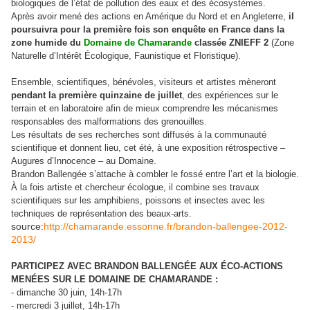
biologiques de l’état de pollution des eaux et des écosystèmes.
Après avoir mené des actions en Amérique du Nord et en Angleterre,
il
poursuivra pour la première fois son enquête en France dans la
zone humide du
Domaine de Chamarande
classée ZNIEFF 2
(Zone
Naturelle d’Intérêt Écologique, Faunistique et Floristique).
Ensemble, scientifiques, bénévoles, visiteurs et artistes mèneront
pendant la première quinzaine de juillet
, des expériences sur le
terrain et en laboratoire afin de mieux comprendre les mécanismes
responsables des malformations des grenouilles.
Les résultats de ses recherches sont diffusés à la communauté
scientifique et donnent lieu, cet été, à une exposition rétrospective –
Augures d’Innocence – au Domaine.
Brandon Ballengée s’attache à combler le fossé entre l’art et la biologie.
À la fois artiste et chercheur écologue, il combine ses travaux
scientifiques sur les amphibiens, poissons et insectes avec les
techniques de représentation des beaux-arts.
source:
http://chamarande.essonne.fr/brandon-ballengee-2012-
2013/
PARTICIPEZ AVEC BRANDON BALLENGÉE AUX ÉCO-ACTIONS
MENÉES SUR LE DOMAINE DE CHAMARANDE :
- dimanche 30 juin, 14h-17h
- mercredi 3 juillet, 14h-17h