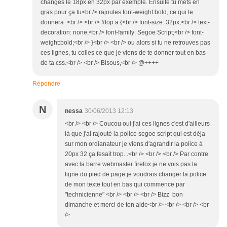
changes le 18px en 32px par exemple. Ensuite tu mets en
gras pour ça tu<br /> rajoutes font-weight:bold, ce qui te
donnera :<br /> <br /> #top a {<br /> font-size: 32px;<br /> text-
decoration: none;<br /> font-family: Segoe Script;<br /> font-
weight:bold;<br /> }<br /> <br /> ou alors si tu ne retrouves pas
ces lignes, tu colles ce que je viens de te donner tout en bas
de ta css.<br /> <br /> Bisous,<br /> @++++
Répondre
N
nessa
30/06/2013 12:13
<br /> <br /> Coucou oui j'ai ces lignes c'est d'ailleurs
là que j'ai rajouté la police segoe script qui est déja
sur mon ordianateur je viens d'agrandir la police à
20px 32 ça fesait trop...<br /> <br /> <br /> Par contre
avec la barre webmaster firefox je ne vois pas la
ligne du pied de page je voudrais changer la police
de mon texte tout en bas qui commence par
"technicienne" <br /> <br /> <br /> Bizz bon
dimanche et merci de ton aide<br /> <br /> <br /> <br
/>