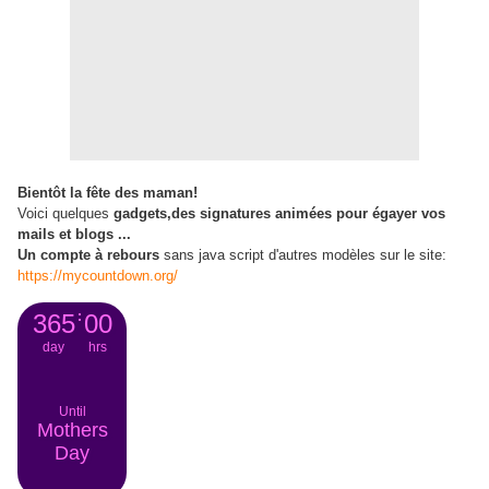
Bientôt la fête des maman!
Voici quelques
gadgets,des signatures animées pour égayer vos
mails et blogs ...
Un compte à rebours
sans java script d'autres modèles sur le site:
https://mycountdown.org/
365
:
00
day
hrs
Until
Mothers
Day