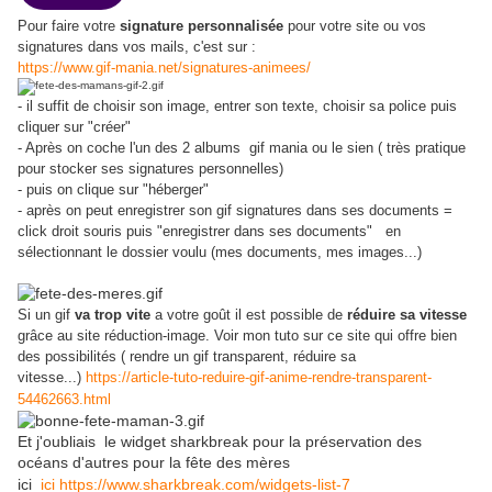
Pour faire votre
signature personnalisée
pour votre site ou vos
signatures dans vos mails, c'est sur :
https://www.gif-mania.net/signatures-animees/
- il suffit de choisir son image, entrer son texte, choisir sa police puis
cliquer sur "créer"
- Après on coche l'un des 2 albums gif mania ou le sien ( très pratique
pour stocker ses signatures personnelles)
- puis on clique sur "héberger"
- après on peut enregistrer son gif signatures dans ses documents =
click droit souris puis "enregistrer dans ses documents" en
sélectionnant le dossier voulu (mes documents, mes images...)
Si un gif
va trop vite
a votre goût il est possible de
réduire sa vitesse
grâce au site réduction-image. Voir mon tuto sur ce site qui offre bien
des possibilités ( rendre un gif transparent, réduire sa
vitesse...)
https://article-tuto-reduire-gif-anime-rendre-transparent-
54462663.html
Et j'oubliais le widget sharkbreak pour la préservation des
océans
d'autres pour la fête des mères
ici
ici https://www.sharkbreak.com/widgets-list-7