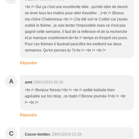
<br /> Oui ça c'est une excellente idée...qu'elle idée de devoir
se lever tous les matins pour aller travailler ..:)<br /> Bisous
ma chère Chatonessa.<br /> (J'ai été voir le Colibri car j'avais
oublié le thème...je vais tenter l'impossible mais ce n'est pas
gagné cette semaine, il faut de la reflexion et de la recherche
et je manque cruellement de<br /> temps et d'esprit ces jours.
Pour ces thèmes il faudrait peut-être les mettrent sur deux
semaines. Qu'en penses-tu ?)<br /> <br /> <br />
Répondre
A
anni
29/01/2010 00:26
<br /> Bonjour Nessa !<br /> <br /> petite ballade bien
agréable sur ton blog , ce matin !! Bonne journée !!<br /> <br
/> <br />
Répondre
C
Casse-bonbec
28/01/2010 21:28