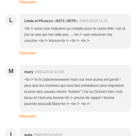
Répondre
L
Linda et Picasso ::0071::0079::
29/01/2010 11:31
<br /> avoir une migraine ça compte pour le casse téte ! car là
j'en ai une qui me ratte pas ....<br /> vais retourner me
coucher <br /> bisous<br /> <br /> <br />
Répondre
M
mary
29/01/2010 10:38
<br /> hi hi j'adoreeeeeeee! mais oui mon puma est gentil !
plus que les hommes qui sont des prédateurs plus important
et pour des causes moins "nobles" ! j'ai vu Océans hier c'est
beau et c'est une bonne<br /> picure de rappel ! bonne
journée bisous$ Mary<br /> <br /> <br />
Répondre
I
india
29/01/2010 09:02