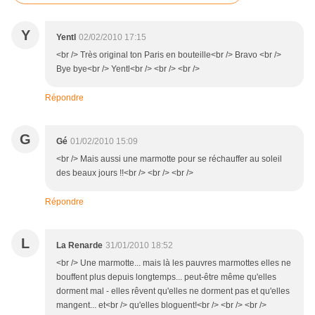
Y
Yentl
02/02/2010 17:15
<br /> Très original ton Paris en bouteille<br /> Bravo <br />
Bye bye<br /> Yentl<br /> <br /> <br />
Répondre
G
Gé
01/02/2010 15:09
<br /> Mais aussi une marmotte pour se réchauffer au soleil
des beaux jours !!<br /> <br /> <br />
Répondre
L
La Renarde
31/01/2010 18:52
<br /> Une marmotte... mais là les pauvres marmottes elles ne
bouffent plus depuis longtemps... peut-être même qu'elles
dorment mal - elles rêvent qu'elles ne dorment pas et qu'elles
mangent... et<br /> qu'elles bloguent!<br /> <br /> <br />