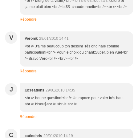
<br /> Merçi de ta visite,<br /> ton site est tout frais, coloré et
ça me plait bien.<br /> bi$$ chaudronnette<br /> <br /> <br />
Répondre
V
Veronik
29/01/2010 14:41
<br /> J'aime beaucoup ton dessin!Très originale comme
participation!<br /> Pour le choix du chant:Super, bien vue!<br
/> Bravo,Véro<br /> <br /> <br />
Répondre
J
jucreations
29/01/2010 14:35
<br /> bonne question!<br /> Un rapace pour voler très haut ...
<br /> bisou$<br /> <br /> <br />
Répondre
C
catiechris
29/01/2010 14:19