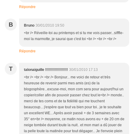
Répondre
B
Bruno
30/01/2010 19:50
<br /> Réveille-toi au printemps et si tu me vois passer...sifffle-
moi la marmotte, je saurai que c'est toi <br /> <br /> <br />
Répondre
T
talonaiguille !!!!!!!!!!!!!!!!!!!
30/01/2010 17:13
<br /> <br /> <br /> Bonjour... me voici de retour et très
heureuse de revenir parmi mes amis (es) de la
blogosphère...excuse-moi, mon com sera pour aujourd'hui un
copier/coller afin de pouvoir passer chez tout le<br /> monde..
merci de tes coms et de ta fidèlité qui me touchent
beaucoup... j'espère que tout va bien pour toi.. je te souhaite
un excellent WE... Après avoir passé + de 3 semaines avec
35° en<br /> moyenne, ce matin nous avons eu + de 20 cm de
neige tombée durant toute la nuit.. et mon mari a dû jouer de
la pelle toute la matinée pour tout dégager... Je t'envoie plein