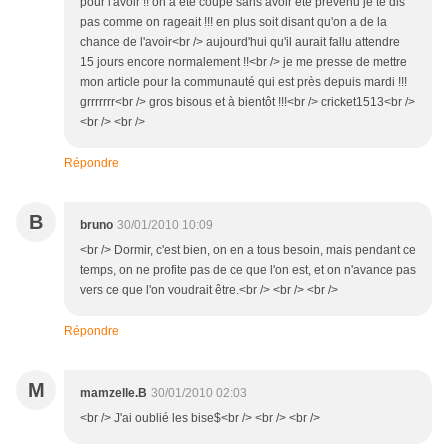
pour l'avoir !! on a été coupé sans avoir été prévenu je te dis
pas comme on rageait !!! en plus soit disant qu'on a de la
chance de l'avoir<br /> aujourd'hui qu'il aurait fallu attendre
15 jours encore normalement !!<br /> je me presse de mettre
mon article pour la communauté qui est près depuis mardi !!!
grrrrrrr<br /> gros bisous et à bientôt !!!<br /> cricket1513<br />
<br /> <br />
Répondre
B
bruno
30/01/2010 10:09
<br /> Dormir, c'est bien, on en a tous besoin, mais pendant ce
temps, on ne profite pas de ce que l'on est, et on n'avance pas
vers ce que l'on voudrait être.<br /> <br /> <br />
Répondre
M
mamzelle.B
30/01/2010 02:03
<br /> J'ai oublié les bise$<br /> <br /> <br />