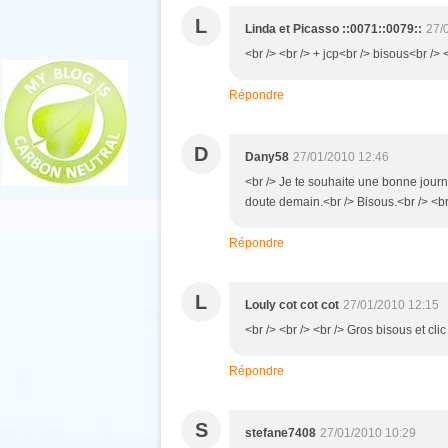
L
Linda et Picasso ::0071::0079::
27/
<br /> <br /> + jcp<br /> bisous<br /> <
Répondre
D
Dany58
27/01/2010 12:46
<br /> Je te souhaite une bonne journé
doute demain.<br /> Bisous.<br /> <br 
Répondre
L
Louly cot cot cot
27/01/2010 12:15
<br /> <br /> <br /> Gros bisous et clic
Répondre
S
stefane7408
27/01/2010 10:29