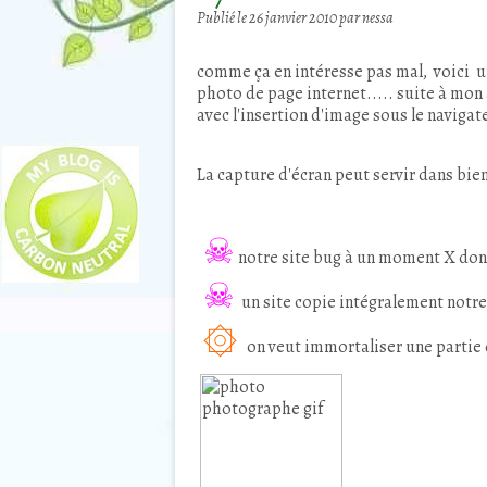
Publié le
26 janvier 2010
par nessa
comme ça en intéresse pas mal,
voici u
photo de page internet.....
suite à mon 
avec l'insertion d'image sous le naviga
La capture d'écran peut servir dans bie
☠
notre site bug à un moment X donn
☠
un site copie intégralement notre 
۞
on veut immortaliser une partie d