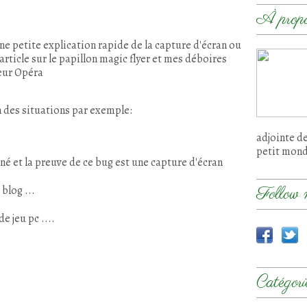
À prop
ne petite explication rapide de la capture d'écran ou
article sur le papillon magic flyer et mes déboires
teur Opéra
n des situations par exemple:
adjointe d
petit mon
é et la preuve de ce bug est une capture d'écran
blog ...
Follow 
e jeu pc ....
Catégori