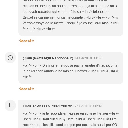
parfois y'a deux ip pour une personne car une fois a la
maison et une fois au boulot ... c'est pour ça tu attends 2 ou 3
jours voir regarder qui vient ... là je suis<br /> telenet.be
Bruxelles car méme moi ça me compte ...<br /> <br /> <br /> tu
verras essaye de le mettre ...sorry là je coupe l'ordi bisous<br
/> <br /> <br /> <br />
Répondre
@
@lain (P&#039;tit Randonneur)
24/04/2010 08:57
<br /> <br /> Dis moi je ne trouve pas la fenêtre d'inscription à
la newsletter, aurais je besoin de lunettes ? <br /> <br /> <br />
<br />
Répondre
L
Linda et Picasso ::0071::0079::
24/04/2010 08:34
<br /> <br /> je te réponds en vitésse en suite je file sorry<br />
<br /> <br /> faut clik sur By Details<br /> <br /> <br /> là tu te
reconnaitras les cliks sont compté par eux mais aussi par OB