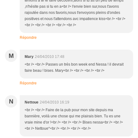
tenions a te le faire découvrir,alors si tu as un peu de temps
,n'hésite pas si tu en a<br /> l'envie bien sur,nous t'avons
rajoutée dans nos favoris,nous t'envoyons pleins d'ondes
positives et nous t'attendons avc impatience kiss<br /> <br />
<br /> <br /> <br /> <br /> <br />
Répondre
M
Mary
24/04/2010 17:48
<br /> <br /> Passes un trés bon week end Nessa ! il devrait
faire beau ! bises. Mary<br /> <br /> <br /> <br />
Répondre
N
Nettoue
24/04/2010 16:19
<br /> <br /> Faire de la pub pour mon site depuis ma
bannière, voilà une chose qui me plairais bien. Tu es une
vraie mine d'or !<br /> <br /> <br /> Bises nessa<br /> <br />
<br /> Nettoue*<br /> <br /> <br /> <br />