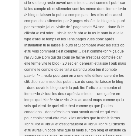
si le site blog reste ouvert une minute aussi comme l pub!! car
là les compte ob et sitemeter sont les méme donc fermer le<br
/> blog et laisser la pub ca compte pas .. les cliks c'est aussi
compter chez sitemeter par 2 pages visitée ..le blog et la pub!
par exemple j'ai eu visite de " pages mais 54 sec ...donc là le
clik<br /> est rater ...<br /> <br /> <br /> tu as le nom la ville le
type d'ordi le temps et les liens pages vues donc après
installation tu le laisse é jours et tu compare avec les stats ob
et tu vois comment c'est compter ... c'est comme<br /> ça que
j'ai vu que Dom qui du coup se fache n'est pas comptée car
elle ferme vite le blog ( 20 sec en général) et laisse l pub mais
comme le compte ob se fait a partir du blog bin il compte
pas<br /> ... voilà pourquoi on a une telle différence entre les
clik dit en comms et les pubs .. car du coup fut laisser le blog
...donc ouvrir le blog ouvrir la pub lire l'article commenter et
fermer<br /> tout les deux après la minute ... une galère en
temps quoi!<br /> <br /> <br /> tu as aussi maps comme ça tu
vois qui vient de quel ville c'est comme ça que j'ai des
canadiens ...donc c'est bien pour savoir aussi ce qui est lu
pour choisir peut-etre mieux les articles que tu<br /> ferras ...
<br /> <br /> <br /> et c'est gratuit<br /> <br /> <br /> tu t'inscris
et tu auras un code html que tu mets sur ton blog et ensuite ça