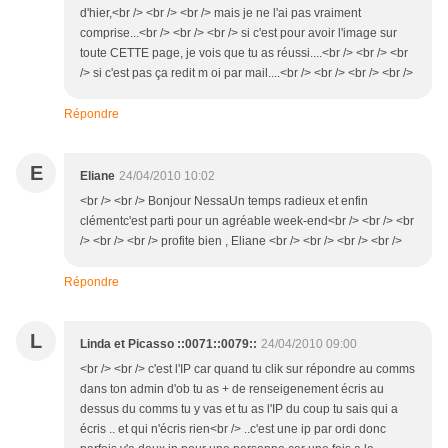
d'hier,<br /> <br /> <br /> mais je ne l'ai pas vraiment
comprise...<br /> <br /> <br /> si c'est pour avoir l'image sur
toute CETTE page, je vois que tu as réussi....<br /> <br /> <br
/> si c'est pas ça redit m oi par mail....<br /> <br /> <br /> <br />
Répondre
E
Eliane
24/04/2010 10:02
<br /> <br /> Bonjour NessaUn temps radieux et enfin
clémentc'est parti pour un agréable week-end<br /> <br /> <br
/> <br /> <br /> profite bien , Eliane <br /> <br /> <br /> <br />
Répondre
L
Linda et Picasso ::0071::0079::
24/04/2010 09:00
<br /> <br /> c'est l'IP car quand tu clik sur répondre au comms
dans ton admin d'ob tu as + de renseigenement écris au
dessus du comms tu y vas et tu as l'IP du coup tu sais qui a
écris .. et qui n'écris rien<br /> ..c'est une ip par ordi donc