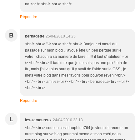
na!<br /> <br /> <br /> <br />
Répondre
B
bernadette
25/04/2010 14:25
<br /> <br /> " /><br /> <br /> <br /> Bonjour et merci du
passage sur mon blog , j'avoue être un peu perdue sur le
vôtre , chacun à sa manière de faire !!!!!!! il faut s'habituer .<br
/> <br /> <br /> il faut dire que je ne suis pas une pro ! loin de
là , mais j'ai vu plus haut qu'il y avait de l'aide sur le CSS , je
mets votre blog dans mes favoris pour pouvoir revenir<br />
<br /> <br /> amitiés<br /> <br /> <br /> bernadette<br /> <br />
<br /> <br />
Répondre
L
les-zamoureux
24/04/2010 23:13
<br /> <br /> coucou cest dauphine764,je viens de recreer un
autre blog sur vefblog pour moi meme et mon chéri,nous