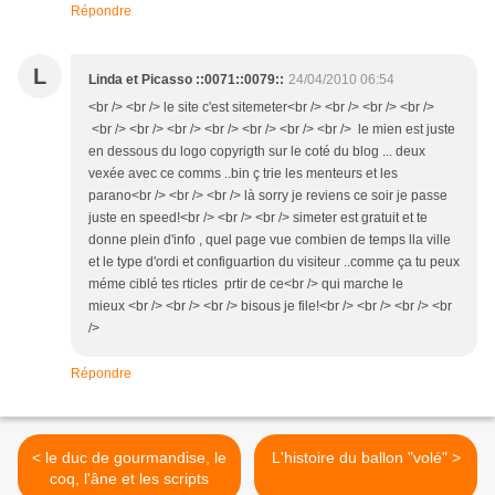
Répondre
L
Linda et Picasso ::0071::0079::
24/04/2010 06:54
<br /> <br /> le site c'est sitemeter<br /> <br /> <br /> <br />
<br /> <br /> <br /> <br /> <br /> <br /> <br /> le mien est juste
en dessous du logo copyrigth sur le coté du blog ... deux
vexée avec ce comms ..bin ç trie les menteurs et les
parano<br /> <br /> <br /> là sorry je reviens ce soir je passe
juste en speed!<br /> <br /> <br /> simeter est gratuit et te
donne plein d'info , quel page vue combien de temps lla ville
et le type d'ordi et configuartion du visiteur ..comme ça tu peux
méme ciblé tes rticles prtir de ce<br /> qui marche le
mieux <br /> <br /> <br /> bisous je file!<br /> <br /> <br /> <br
/>
Répondre
< le duc de gourmandise, le
L'histoire du ballon "volé" >
coq, l'âne et les scripts