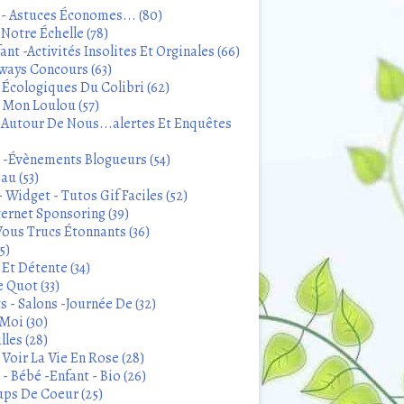
 - Astuces Économes... (80)
Notre Échelle (78)
ant -Activités Insolites Et Orginales (66)
ways Concours (63)
 Écologiques Du Colibri (62)
t Mon Loulou (57)
 Autour De Nous...alertes Et Enquêtes
s -Évènements Blogueurs (54)
au (53)
 Widget - Tutos Gif Faciles (52)
ternet Sponsoring (39)
Vous Trucs Étonnants (36)
5)
Et Détente (34)
 Quot (33)
 - Salons -Journée De (32)
Moi (30)
lles (28)
Voir La Vie En Rose (28)
- Bébé -Enfant - Bio (26)
ps De Coeur (25)