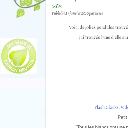
site
Publié le
27 janvier 2010
par nessa
Voici de jolies pendules trouvée
j'ai trouvée l'une d'elle su
Flash Clocks
,
Vid
Petit
"Tous les blancs ont une m