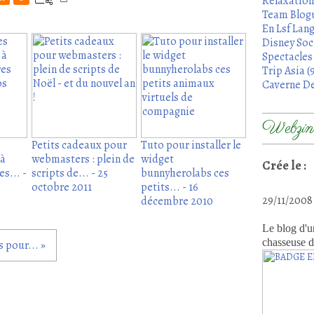
Relaxation
Team Blogu
En Lsf Lang
Disney Soci
Spectacles 
Trip Asia (
Caverne De
Webzine
Petits cadeaux pour
Tuto pour installer le
 à
webmasters : plein de
widget
Crée le :
s... -
scripts de... - 25
bunnyherolabs ces
octobre 2011
petits... - 16
29/11/200
décembre 2010
Le blog d'u
chasseuse d
s pour... »