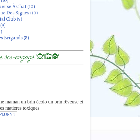
 (10)
euse À Chat (10)
ue Des Signes (10)
al Club (9)
(9)
9)
s Brigands (8)
 éco-engagé 🙊🙉🙈
8
ne maman un brin écolo un brin rêveuse et
es matières toxiques