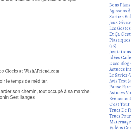
Bons Plans
Agissons À 
Sorties Enf
Jeux Givea
Les Gestes
Et Ça C'es
Plastiques
(56)
Invitation
Idées Cade
Deco Blog -
Astuces In
deo Clocks at WishAFriend.com
Le Saviez-
Avis Test (3
ir le temps de méditer,
Pause Rire 
egarder son chemin, tout occupé à sa marche.
Astuces Vie
nin Sertillanges
Evènements
C'est Tout 
Trucs De Fi
Trucs Pour 
Maternage 
Vidéos Cou