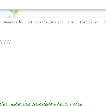
Numéros des plastiques toxiques à connaître
Partenaires
C
man
des superbes pendules pour votre