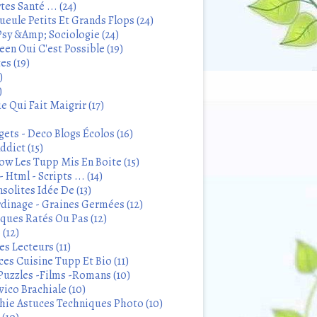
tes Santé ... (24)
eule Petits Et Grands Flops (24)
sy &Amp; Sociologie (24)
en Oui C'est Possible (19)
es (19)
)
)
 Qui Fait Maigrir (17)
ets - Deco Blogs Écolos (16)
ddict (15)
 Les Tupp Mis En Boite (15)
 Html - Scripts ... (14)
solites Idée De (13)
rdinage - Graines Germées (12)
iques Ratés Ou Pas (12)
 (12)
s Lecteurs (11)
ces Cuisine Tupp Et Bio (11)
Puzzles -Films -Romans (10)
ico Brachiale (10)
ie Astuces Techniques Photo (10)