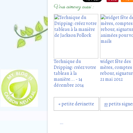
Vous aimerez aussi :
Technique du
widget fête des
Dripping: créez votre
mères, comptes
tableau à la
rebour, signature
manière... - 14
21 mai 2012
décembre 2014
« petite devinette
ஐ petits signe
…