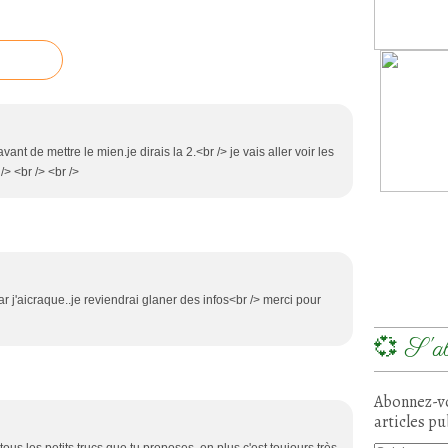
ant de mettre le mien.je dirais la 2.<br /> je vais aller voir les
/> <br /> <br />
r j'aicraque..je reviendrai glaner des infos<br /> merci pour
💞 S'ab
Abonnez-vo
articles pu