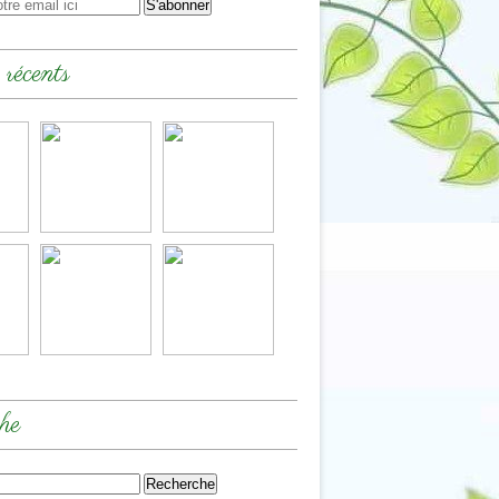
 récents
he