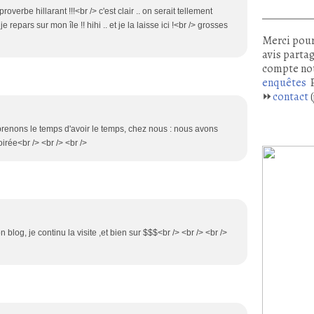
proverbe hillarant !!!<br /> c'est clair .. on serait tellement
 repars sur mon île !! hihi .. et je la laisse ici !<br /> grosses
Merci pour
avis partag
compte no
enquêtes
P
⏩
contact
(
s prenons le temps d'avoir le temps, chez nous : nous avons
rée<br /> <br /> <br />
 blog, je continu la visite ,et bien sur $$$<br /> <br /> <br />