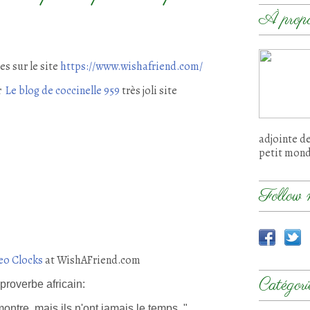
À prop
s sur le site
https://www.wishafriend.com/
r
Le blog de coccinelle 959
très joli site
adjointe d
petit mon
Follow 
eo Clocks
at WishAFriend.com
Catégori
 proverbe africain:
ontre, mais ils n'ont jamais le temps. "