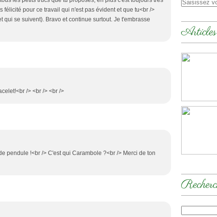
ous les petits trucs que tu proposes, en plus c'est toujours très
s félicité pour ce travail qui n'est pas évident et que tu<br />
et qui se suivent). Bravo et continue surtout. Je t'embrasse
Articles
celet!<br /> <br /> <br />
 de pendule !<br /> C'est qui Carambole ?<br /> Merci de ton
Recherc