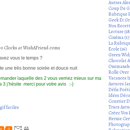
Autres Aler
Coup De Gu
Rubrique P
Geek Et Gre
Nos Recett
Lecture (18
Cinéma (17
La Rubrique
deo Clocks at WishAFriend.coms
Ecole (16)
Green Widg
avez vous le temps ?
Chocolat A
Onemanshow
ite une très bonne soirée et douce nuit
Rolle Over -
Vacances In
demander laquelle des 2 vous verriez mieux sur ma
Astuces Ja
a 3 j'hésite merci pour votre avis
:-)
Défis Poét
Idées Déco
Courrier De
Trucs Astu
if faciles
Créez Vos 
Hernie Cerv
Photograph
t
0