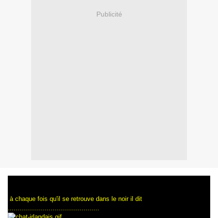
Publicité
à chaque fois qu'il se retrouve dans le noir il dit
...............................................