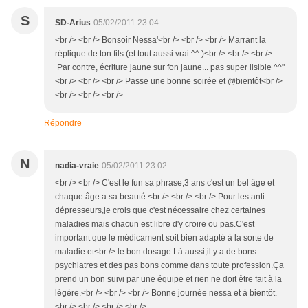
S
SD-Arius
05/02/2011 23:04
<br /> <br /> Bonsoir Nessa'<br /> <br /> <br /> Marrant la
réplique de ton fils (et tout aussi vrai ^^ )<br /> <br /> <br />
Par contre, écriture jaune sur fon jaune... pas super lisible ^^"
<br /> <br /> <br /> Passe une bonne soirée et @bientôt<br />
<br /> <br /> <br />
Répondre
N
nadia-vraie
05/02/2011 23:02
<br /> <br /> C'est le fun sa phrase,3 ans c'est un bel âge et
chaque âge a sa beauté.<br /> <br /> <br /> Pour les anti-
dépresseurs,je crois que c'est nécessaire chez certaines
maladies mais chacun est libre d'y croire ou pas.C'est
important que le médicament soit bien adapté à la sorte de
maladie et<br /> le bon dosage.Là aussi,il y a de bons
psychiatres et des pas bons comme dans toute profession.Ça
prend un bon suivi par une équipe et rien ne doit être fait à la
légère.<br /> <br /> <br /> Bonne journée nessa et à bientôt.
<br /> <br /> <br /> <br />