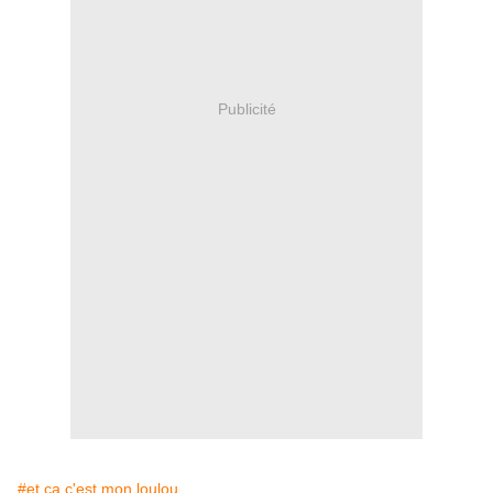
Publicité
#et ça c'est mon loulou