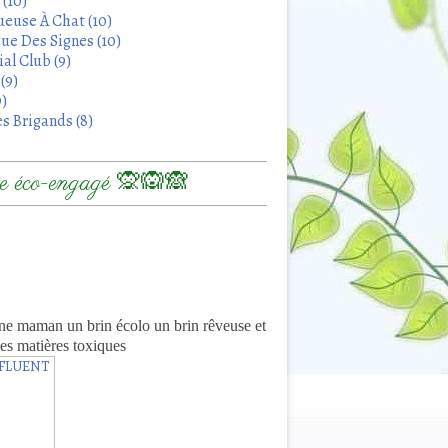
 (10)
euse À Chat (10)
ue Des Signes (10)
al Club (9)
(9)
9)
s Brigands (8)
 éco-engagé 🙊🙉🙈
8
ne maman un brin écolo un brin rêveuse et
es matières toxiques