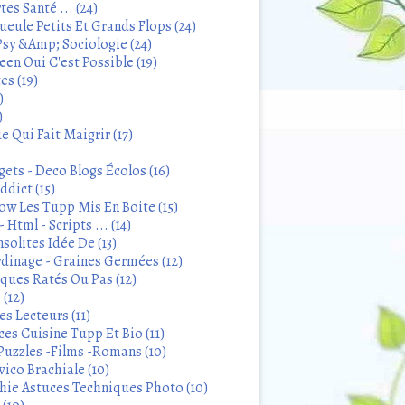
tes Santé ... (24)
eule Petits Et Grands Flops (24)
sy &Amp; Sociologie (24)
en Oui C'est Possible (19)
es (19)
)
)
 Qui Fait Maigrir (17)
ets - Deco Blogs Écolos (16)
ddict (15)
 Les Tupp Mis En Boite (15)
 Html - Scripts ... (14)
solites Idée De (13)
rdinage - Graines Germées (12)
iques Ratés Ou Pas (12)
 (12)
s Lecteurs (11)
ces Cuisine Tupp Et Bio (11)
Puzzles -Films -Romans (10)
ico Brachiale (10)
ie Astuces Techniques Photo (10)