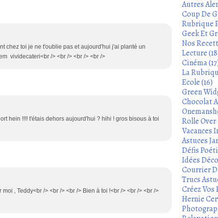
Autres Aler
Coup De Gu
Rubrique P
Geek Et Gre
Nos Recett
 chez toi je ne t'oublie pas et aujourd'hui j'ai planté un
Lecture (18
em vividecateri<br /> <br /> <br /> <br />
Cinéma (17
La Rubrique
Ecole (16)
Green Widg
Chocolat A
Onemanshow
ort hein !!!! t'étais dehors aujourd'hui ? hihi ! gros bisous à toi
Rolle Over -
Vacances In
Astuces Ja
Défis Poét
Idées Déco
Courrier De
Trucs Astu
Créez Vos 
moi , Teddy<br /> <br /> <br /> Bien à toi !<br /> <br /> <br />
Hernie Cerv
Photograph