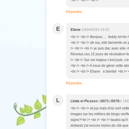
<br /> <br /> <br />
Répondre
E
Eliane
19/04/2010 19:32
<br /> <br /> Bonjour, ... teddy lol<br
<br /> <br /> ah oui, elle farniente un 
/> <br /> <br /> je suis dac avec elle.<b
Révolus ces 15 jours de récréation<br 
/> <br /> Sur sol majeur c'est joué, c'es
<br /> <br /> A nous de gérer cette a
<br /> <br /> Eliane a bientot <br /> <
Répondre
L
Linda et Picasso ::0071::0079::
19/
<br /> <br /> et jcp mais d'où sort cett
images sur les milliers de blogs ve
signe?<br /> <br /> <br /> faudra qu'
dollards j'ai encore moins de clik que 