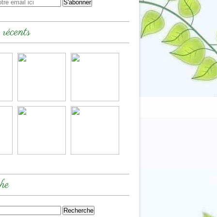
 récents
he