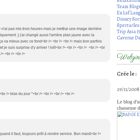
Relaxation
Team Blogu
En Lsf Lang
Disney Soci
Spectacles 
je n'ai pas mis trois heures mais je mettrai une image derrière
Trip Asia (
iquement ;) j'ai changé aussi l'arrière plan jaune avec la
Caverne De
 ça va mieux avec ce fond<br /> <br /> <br /> mais bon parfois
 je suis surprise d'y arriver ! lolll<br /> <br /> <br /> <br /> <br
/> <br /> <br />
Webzine
Crée le :
29/11/200
<br /> bise du jour *<br /> <br /> <br /> <br />
Le blog d'u
chasseuse d
 quand il faut, toujours prêt à rendre service. Bon mardi<br />