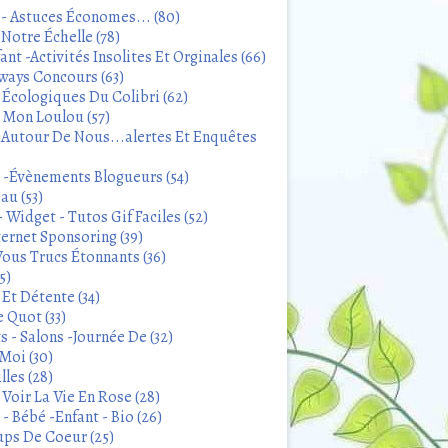
 - Astuces Économes... (80)
Notre Échelle (78)
ant -Activités Insolites Et Orginales (66)
ways Concours (63)
 Écologiques Du Colibri (62)
t Mon Loulou (57)
 Autour De Nous...alertes Et Enquêtes
s -Évènements Blogueurs (54)
au (53)
 Widget - Tutos Gif Faciles (52)
ternet Sponsoring (39)
Vous Trucs Étonnants (36)
5)
Et Détente (34)
 Quot (33)
 - Salons -Journée De (32)
Moi (30)
lles (28)
Voir La Vie En Rose (28)
- Bébé -Enfant - Bio (26)
ps De Coeur (25)