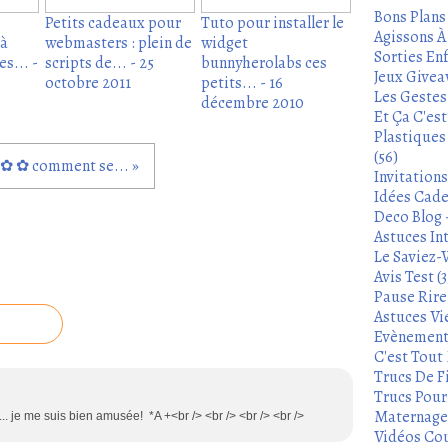
Bons Plans
Petits cadeaux pour
Tuto pour installer le
Agissons À 
 à
webmasters : plein de
widget
Sorties Enf
s... -
scripts de... - 25
bunnyherolabs ces
Jeux Givea
octobre 2011
petits... - 16
Les Gestes
décembre 2010
Et Ça C'es
Plastiques
(56)
✿ ✿ comment se... »
Invitation
Idées Cade
Deco Blog -
Astuces In
Le Saviez-
Avis Test (3
Pause Rire 
Astuces Vie
Evènements
C'est Tout 
Trucs De Fi
Trucs Pour 
Maternage 
... je me suis bien amusée! *A +<br /> <br /> <br /> <br />
Vidéos Cou