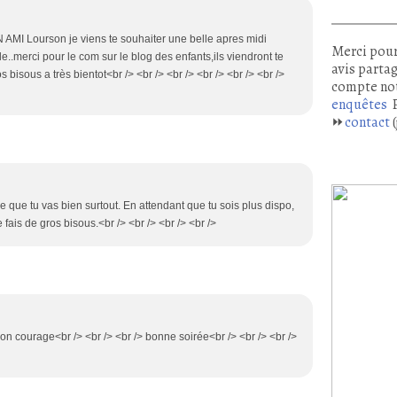
AMI Lourson je viens te souhaiter une belle apres midi
Merci pour
le..merci pour le com sur le blog des enfants,ils viendront te
avis partag
 bisous a très bientot<br /> <br /> <br /> <br /> <br /> <br />
compte no
enquêtes
P
⏩
contact
(
re que tu vas bien surtout. En attendant que tu sois plus dispo,
fais de gros bisous.<br /> <br /> <br /> <br />
 bon courage<br /> <br /> <br /> bonne soirée<br /> <br /> <br />