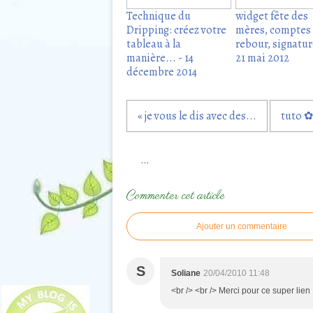
Technique du
widget fête des
Dripping: créez votre
mères, comptes
tableau à la
rebour, signature
manière... - 14
21 mai 2012
décembre 2014
« je vous le dis avec des...
tuto ✿
…
Commenter cet article
Ajouter un commentaire
S
Soliane
20/04/2010 11:48
<br /> <br /> Merci pour ce super lien 