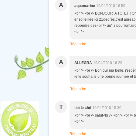
A
aquamarine
19/04/2010 16:59
<br /> <br /> BONJOUR A TOI ET TON 
ensolleillée ici 21degrès,c'est agreab
répondre dès<br /> qu'ils pourront,gros
<br />
Répondre
A
ALLEGRA
19/04/2010 16:29
<br /> <br /> Bonjour ma belle, j'espè
je te souhaite une bonne journée et te 
Répondre
T
tiot le chti
19/04/2010 15:30
<br /> <br /> salut<br /> <br /> <br />
<br />
Répondre