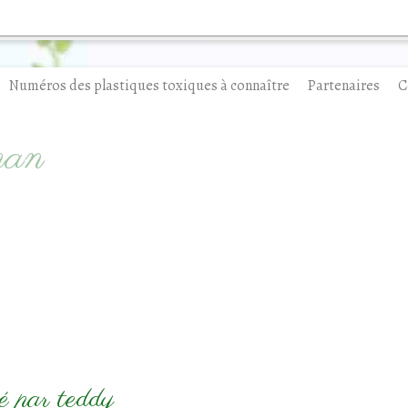
Numéros des plastiques toxiques à connaître
Partenaires
C
man
é par teddy