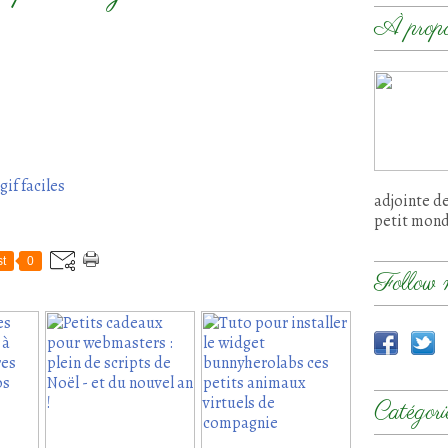
À prop
if faciles
adjointe d
petit mon
t
0
Follow 
Catégori