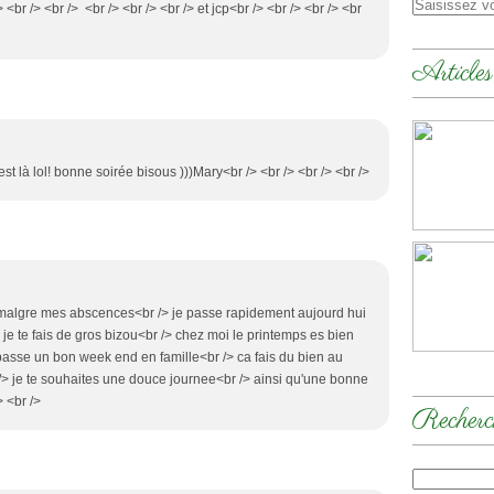
br /> <br /> <br /> <br /> <br /> et jcp<br /> <br /> <br /> <br
Articles
est là lol! bonne soirée bisous )))Mary<br /> <br /> <br /> <br />
ite malgre mes abscences<br /> je passe rapidement aujourd hui
je te fais de gros bizou<br /> chez moi le printemps es bien
ai passe un bon week end en famille<br /> ca fais du bien au
/> je te souhaites une douce journee<br /> ainsi qu'une bonne
 <br />
Recherc