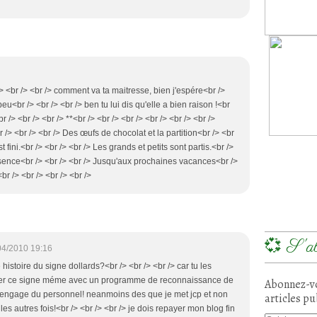
 /> <br /> <br /> comment va ta maitresse, bien j'espére<br />
peu<br /> <br /> <br /> ben tu lui dis qu'elle a bien raison !<br
r /> <br /> <br /> **<br /> <br /> <br /> <br /> <br /> <br />
/> <br /> <br /> Des œufs de chocolat et la partition<br /> <br
t fini.<br /> <br /> <br /> Les grands et petits sont partis.<br />
bsence<br /> <br /> <br /> Jusqu'aux prochaines vacances<br />
br /> <br /> <br /> <br />
💞 S'ab
04/2010 19:16
e histoire du signe dollards?<br /> <br /> <br /> car tu les
rifier ce signe méme avec un programme de reconnaissance de
Abonnez-vo
il engage du personnel! neanmoins des que je met jcp et non
articles pu
les autres fois!<br /> <br /> <br /> je dois repayer mon blog fin