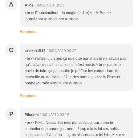
A
Alice
19/01/2010 10:21
<br /> Epoustouflant ...la magie (le 1er)<br /> Bonne
journée<br /> <br /> <br /> <br />
Répondre
C
cricket1513
19/01/2010 09:22
<br /> j'avais lu un peu ça quelque part mais je ne savais pas
qu'il fallait du café turc !! oula !! c'est précis !<br /> pas trop
envie de faire ça par contre je préfére les cartes : tarot de
marseille ou de titania, 32 cartes normales.<br /> Bises et
bonne journée !!<br /> <br /> <br />
Répondre
P
Pilouchi
19/01/2010 09:15
<br /> Kikou Nessa, hiii mes pensées du jour... ben te
souhaiter une bonne journée ... ! trop mimis lol ces petits
sujets sur la divination ... ! gros bisousssss à toi !<br /> <br />