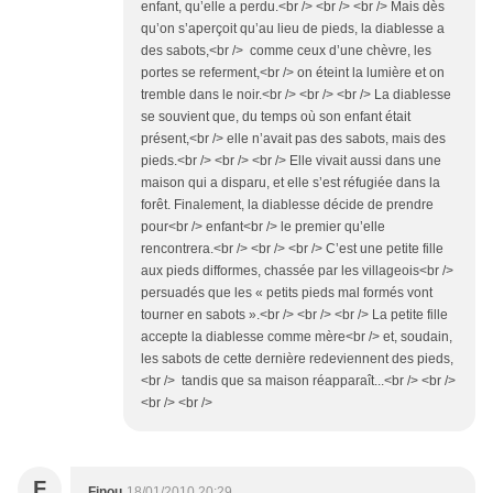
enfant, qu’elle a perdu.<br /> <br /> <br /> Mais dès
qu’on s’aperçoit qu’au lieu de pieds, la diablesse a
des sabots,<br /> comme ceux d’une chèvre, les
portes se referment,<br /> on éteint la lumière et on
tremble dans le noir.<br /> <br /> <br /> La diablesse
se souvient que, du temps où son enfant était
présent,<br /> elle n’avait pas des sabots, mais des
pieds.<br /> <br /> <br /> Elle vivait aussi dans une
maison qui a disparu, et elle s’est réfugiée dans la
forêt. Finalement, la diablesse décide de prendre
pour<br /> enfant<br /> le premier qu’elle
rencontrera.<br /> <br /> <br /> C’est une petite fille
aux pieds difformes, chassée par les villageois<br />
persuadés que les « petits pieds mal formés vont
tourner en sabots ».<br /> <br /> <br /> La petite fille
accepte la diablesse comme mère<br /> et, soudain,
les sabots de cette dernière redeviennent des pieds,
<br /> tandis que sa maison réapparaît...<br /> <br />
<br /> <br />
F
Finou
18/01/2010 20:29