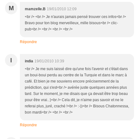
M
mamzelle.B
19/01/2010 12:09
<br /> <br /> Je n'aurais jamais pensé trouver ces infos<br />
Bravo pour ton blog merveilleux, mille bisous<br /> clic-
pub<br /> <br /> <br /> <br />
Répondre
I
india
19/01/2010 10:39
<br /> Je me suis laissé dire qu'une fois l'avenir et c'était dans
un boui-boui perdu au centre de la Turquie et dans le marc à
café. Et bien je me souviens encore précisemment de la
prédiction, qui s'est<br /> avérée juste quelques années plus
tard. Sur le moment, je me disais que ça devait être trop beau
pour être vrai..:)<br /> Cela dit, je n'aime pas savoir et ne le
referai plus, juré, craché !<br /> :-))<br /> Bisous Chatonnessa,
bon mardi<br /> <br /> <br />
Répondre