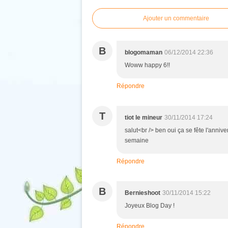
Ajouter un commentaire
B
blogomaman
06/12/2014 22:36
Woww happy 6!!
Répondre
T
tiot le mineur
30/11/2014 17:24
salut<br /> ben oui ça se fête l'anniv
semaine
Répondre
B
Bernieshoot
30/11/2014 15:22
Joyeux Blog Day !
Répondre