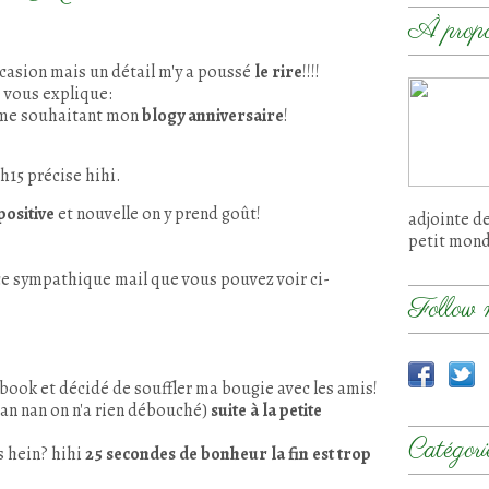
À prop
occasion mais un détail m'y a poussé
le rire
!!!!
e vous explique:
me souhaitant mon
blogy anniversaire
!
h15 précise hihi.
positive
et nouvelle on y prend goût!
adjointe d
petit mon
 ce sympathique mail que vous pouvez voir ci-
Follow 
cebook et décidé de souffler ma bougie avec les amis!
(nan nan on n'a rien débouché)
suite à la petite
Catégori
 hein? hihi
25 secondes de bonheur la fin est trop