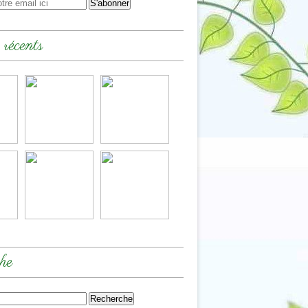
 récents
he