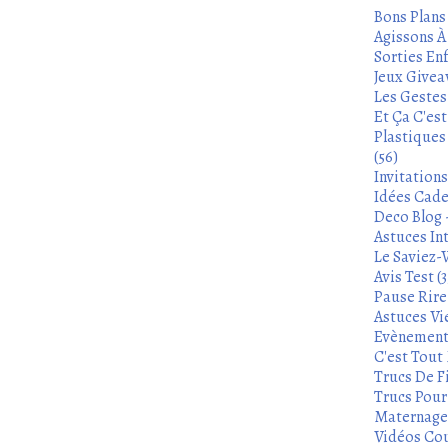
Bons Plans
Agissons À 
Sorties Enf
Jeux Givea
Les Gestes
Et Ça C'es
Plastiques
(56)
Invitation
Idées Cade
Deco Blog -
Astuces In
Le Saviez-
Avis Test (3
Pause Rire 
Astuces Vie
Evènements
C'est Tout 
Trucs De Fi
Trucs Pour 
Maternage 
Vidéos Cou