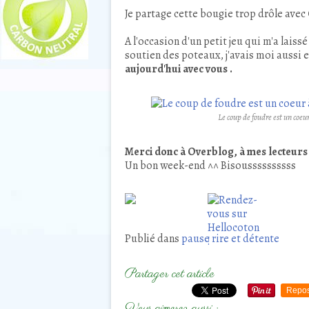
Je partage cette bougie trop drôle avec
A l'occasion d'un petit jeu qui m'a laiss
soutien des poteaux, j'avais moi aussi
aujourd'hui avec vous .
Le coup de foudre est un coeur
Merci donc à Overblog, à mes lecteurs 
Un bon week-end ^^ Bisoussssssssss
Publié dans
pause rire et détente
Partager cet article
Repos