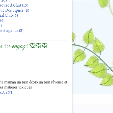
 (10)
euse À Chat (10)
ue Des Signes (10)
al Club (9)
(9)
9)
s Brigands (8)
 éco-engagé 🙊🙉🙈
8
ne maman un brin écolo un brin rêveuse et
es matières toxiques