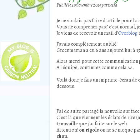
Publié le
29 novembre 2014
par nessa
Je ne voulais pas faire d'article pour l'
Vous ne comprenez pas? c'est normal, j
Je viens de recevoir un mail d'
Overblog
J'avais complètement oublié!
Greenmaman a eu 6 ans aujourd'hui à 13
Alors merci pour cette communication
A l'équipe, continuez comme cela ^^.
Voilà donc je fais un imprime-écran de
dessous:
J'ai de suite partagé la nouvelle sur fa
C'est là que viennent les éclats de rire 
trouvaille
que j'ai faite sur le web.
Attention!
on rigole
on ne se moque pas
chou.