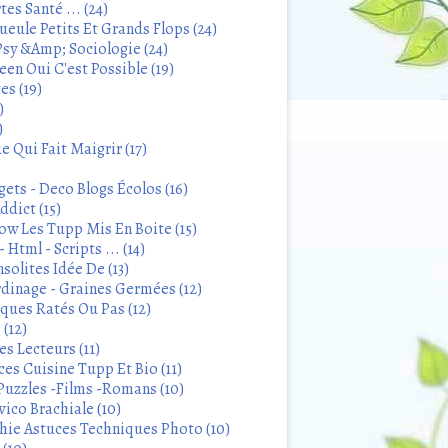
tes Santé ... (24)
eule Petits Et Grands Flops (24)
sy &Amp; Sociologie (24)
en Oui C'est Possible (19)
es (19)
)
)
 Qui Fait Maigrir (17)
ets - Deco Blogs Écolos (16)
ddict (15)
 Les Tupp Mis En Boite (15)
 Html - Scripts ... (14)
solites Idée De (13)
rdinage - Graines Germées (12)
iques Ratés Ou Pas (12)
 (12)
s Lecteurs (11)
ces Cuisine Tupp Et Bio (11)
Puzzles -Films -Romans (10)
ico Brachiale (10)
ie Astuces Techniques Photo (10)