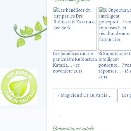
Vous aimerez aussi :
Les bénéfices du rire
Si Superman est 
par les Drs Rubinstein
intelligent
Kataria... - 17
pourquoi...? vo
novembre 2013
réponses... - 18
2013
« Magicien d'Oz au Palais...
Les 
…
Commenter cet article