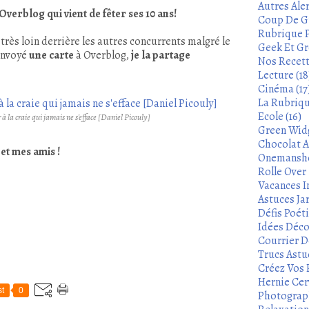
Autres Aler
Overblog qui vient de fêter ses 10 ans!
Coup De Gu
Rubrique P
é très loin derrière les autres concurrents malgré le
Geek Et Gre
 envoyé
une carte
à Overblog,
je la partage
Nos Recett
Lecture (18
Cinéma (17
La Rubrique
Ecole (16)
 à la craie qui jamais ne s'efface [Daniel Picouly]
Green Widg
Chocolat A
et mes amis !
Onemanshow
Rolle Over -
Vacances In
Astuces Ja
Défis Poét
Idées Déco
Courrier De
Trucs Astu
Créez Vos 
Hernie Cerv
t
0
Photograph