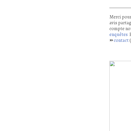
Merci pour
avis partag
compte no
enquêtes
P
⏩
contact
(