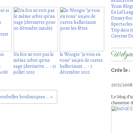
Relaxation
Team Blogu
En Lsf Lang
Disney Soci
Spectacles 
Trip Asia (
Caverne De
Webzine
si
Un fou ne voit pas le
le Woogie "je vois en
même arbre qu'un
vous" un jeu de cartes
s
sage {devinette... - 13
hallucinant... - 3
Crée le :
 août
juillet 2013
décembre 2012
29/11/200
poubelles boulimiques... »
Le blog d'u
chasseuse d