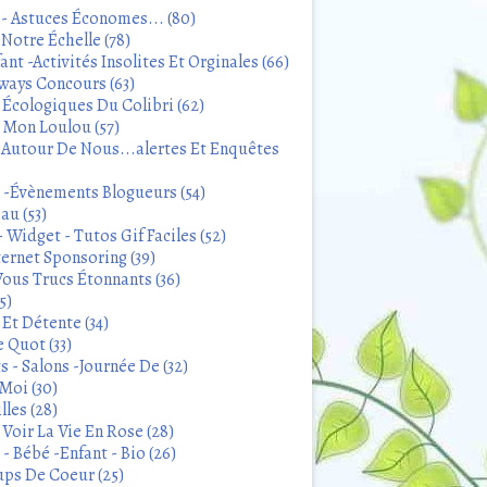
 - Astuces Économes... (80)
Notre Échelle (78)
ant -Activités Insolites Et Orginales (66)
ways Concours (63)
 Écologiques Du Colibri (62)
t Mon Loulou (57)
 Autour De Nous...alertes Et Enquêtes
s -Évènements Blogueurs (54)
au (53)
 Widget - Tutos Gif Faciles (52)
ternet Sponsoring (39)
Vous Trucs Étonnants (36)
5)
Et Détente (34)
 Quot (33)
 - Salons -Journée De (32)
Moi (30)
lles (28)
Voir La Vie En Rose (28)
- Bébé -Enfant - Bio (26)
ps De Coeur (25)