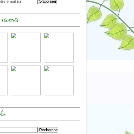
 récents
he