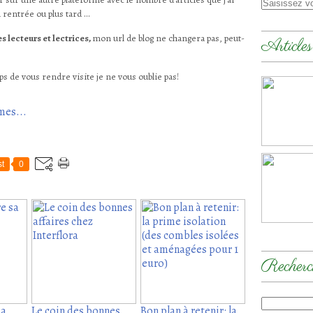
 rentrée ou plus tard ...
 lecteurs et lectrices,
mon url de blog ne changera pas, peut-
Articles
emps de vous rendre visite je ne vous oublie pas!
mes...
t
0
Recherc
sa
Le coin des bonnes
Bon plan à retenir: la