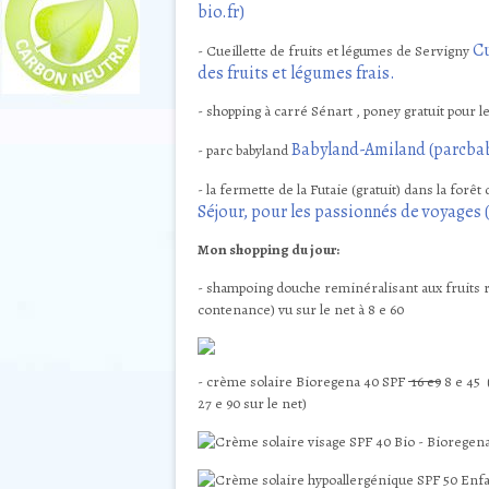
bio.fr)
Cu
- Cueillette de fruits et légumes de Servigny
des fruits et légumes frais.
- shopping à carré Sénart , poney gratuit pour 
Babyland-Amiland (parcbab
- parc babyland
- la fermette de la Futaie (gratuit) dans la forê
Séjour, pour les passionnés de voyages
Mon shopping du jour:
- shampoing douche
reminéralisant
aux fruits
contenance) vu sur le net à 8 e 60
- crème solaire Bioregena 40 SPF
16 e9
8 e 45 (
27 e 90 sur le net)