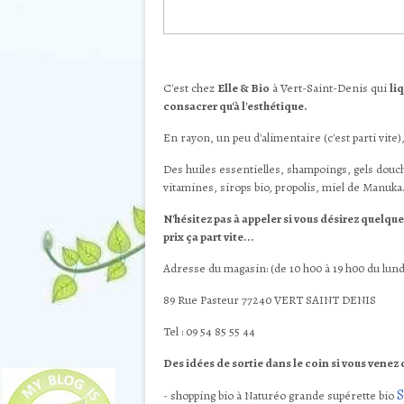
C'est chez
Elle & Bio
à Vert-Saint-Denis qui
li
consacrer qu'à l'esthétique.
En rayon, un peu d'alimentaire (c'est parti vite),
Des huiles essentielles, shampoings, gels douch
vitamines, sirops bio, propolis, miel de Manuka.
N'hésitez pas à appeler si vous désirez quelque
prix ça part vite...
Adresse du magasin: (de 10 h00 à 19 h00 du lun
89 Rue Pasteur 77240 VERT SAINT DENIS
Tel : 09 54 85 55 44
Des idées de sortie dans le coin si vous venez 
S
- shopping bio à Naturéo grande supérette bio