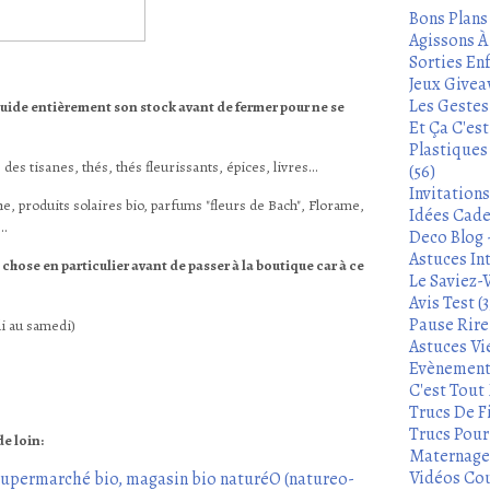
Bons Plans
Agissons À 
Sorties Enf
Jeux Givea
Les Gestes
quide entièrement son stock avant de fermer pour ne se
Et Ça C'es
Plastiques
 des tisanes, thés, thés fleurissants, épices, livres...
(56)
Invitation
e, produits solaires bio, parfums "fleurs de Bach", Florame,
Idées Cade
..
Deco Blog -
Astuces In
 chose en particulier avant de passer à la boutique car à ce
Le Saviez-
Avis Test (3
Pause Rire 
di au samedi)
Astuces Vie
Evènements
C'est Tout 
Trucs De Fi
Trucs Pour 
de loin:
Maternage 
Vidéos Cou
upermarché bio, magasin bio naturéO (natureo-