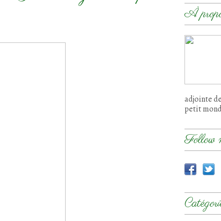
À prop
adjointe d
petit mon
Follow 
Catégori