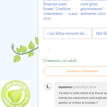
Toujours aussi
carte grise
bonne? Combien
gratuitement ! -
consommez... - 4 mai
novembre 2020
2022
« Les bêtas testeurs du...
L'Art l
…
Commenter cet article
Ajouter un commentaire
L
liquidation
22/01/2013 18:04
J'ai bien lu votre article et je trouve 
monde,les expressions sont explicites
gardez ce niveau et courage !!