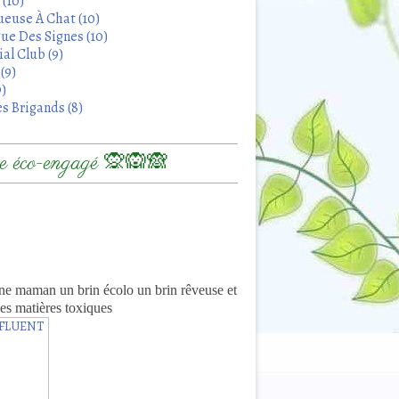
 (10)
euse À Chat (10)
ue Des Signes (10)
al Club (9)
(9)
9)
s Brigands (8)
 éco-engagé 🙊🙉🙈
8
ne maman un brin écolo un brin rêveuse et
es matières toxiques