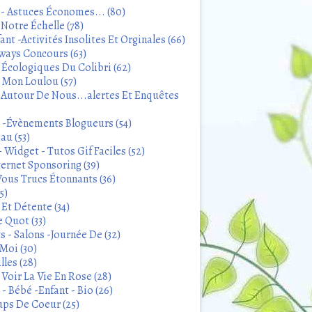
 - Astuces Économes... (80)
Notre Échelle (78)
ant -Activités Insolites Et Orginales (66)
ways Concours (63)
 Écologiques Du Colibri (62)
t Mon Loulou (57)
 Autour De Nous...alertes Et Enquêtes
s -Évènements Blogueurs (54)
au (53)
 Widget - Tutos Gif Faciles (52)
ternet Sponsoring (39)
Vous Trucs Étonnants (36)
5)
Et Détente (34)
 Quot (33)
 - Salons -Journée De (32)
Moi (30)
lles (28)
Voir La Vie En Rose (28)
- Bébé -Enfant - Bio (26)
ps De Coeur (25)