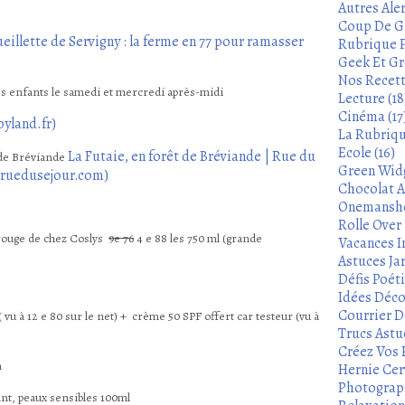
Autres Aler
Coup De Gu
eillette de Servigny : la ferme en 77 pour ramasser
Rubrique P
Geek Et Gre
Nos Recett
les enfants le samedi et mercredi après-midi
Lecture (18
Cinéma (17
yland.fr)
La Rubrique
Ecole (16)
La Futaie, en forêt de Bréviande | Rue du
t de Bréviande
Green Widg
 (ruedusejour.com)
Chocolat A
Onemanshow
Rolle Over -
 rouge de chez Coslys
9e 76
4 e 88 les 750 ml (grande
Vacances In
Astuces Ja
Défis Poét
Idées Déco
Courrier De
 vu à 12 e 80 sur le net) + crème 50 SPF offert car testeur (vu à
Trucs Astu
Créez Vos 
Hernie Cerv
Photograph