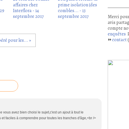
affaires chez
prime isolation (des
 29
Interflora - 14
combles... - 13
septembre 2017
septembre 2017
Merci pour
avis partag
compte no
enquêtes
P
⏩
contact
(
ibéré pour les... »
que vous avez bien choisi le sujet,c'est un ajout à tout le
 et faciles à comprendre pour toutes les tranches d'âge,<br />