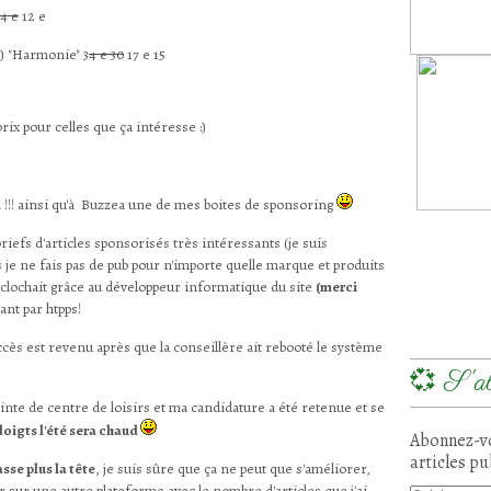
4 e
12 e
e) "Harmonie" 3
4 e 30
17 e 15
rix pour celles que ça intéresse :)
l !!! ainsi qu'à Buzzea une de mes boites de sponsoring
riefs d'articles sponsorisés très intéressants (je suis
e ne fais pas de pub pour n'importe quelle marque et produits
ui clochait grâce au développeur informatique du site
(merci
ant par htpps!
cès est revenu après que la conseillère ait rebooté le système
💞 S'ab
jointe de centre de loisirs et ma candidature a été retenue et se
 doigts l'été sera chaud
Abonnez-vo
articles pu
sse plus la tête
, je suis sûre que ça ne peut que s'améliorer,
r sur une autre plateforme avec le nombre d'articles que j'ai