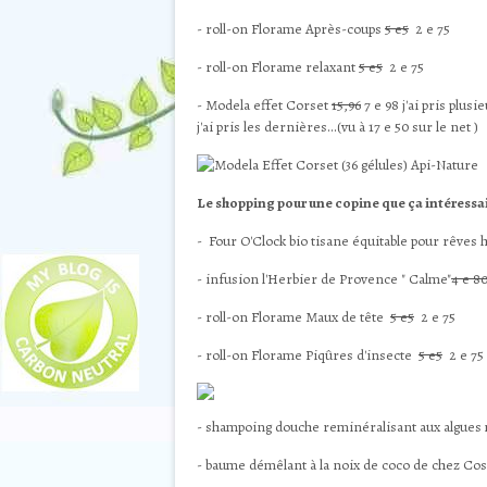
- roll-on Florame Après-coups
5 e5
2 e 75
- roll-on Florame relaxant
5 e5
2 e 75
- Modela effet Corset
15,96
7 e 98 j'ai pris plusi
j'ai pris les dernières...(vu à 17 e 50 sur le net )
Le shopping pour une copine que ça intéressait
- Four O'Clock bio tisane équitable pour rêve
- infusion l'Herbier de Provence " Calme"
4 e 8
- roll-on Florame Maux de tête
5 e5
2 e 75
- roll-on Florame Piqûres d'insecte
5 e5
2 e 75
- shampoing douche
reminéralisant
aux algues
- baume démêlant à la noix de coco de chez Co