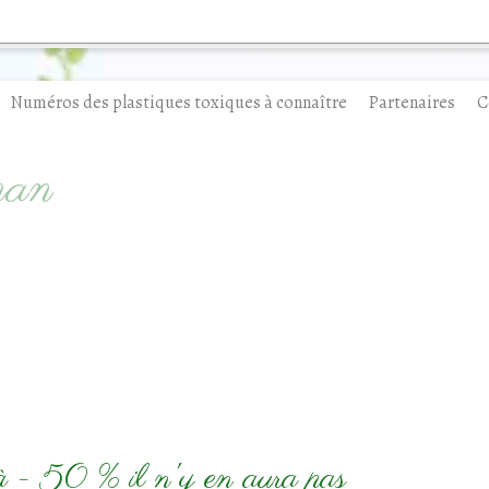
Numéros des plastiques toxiques à connaître
Partenaires
C
man
 à - 50 % il n'y en aura pas