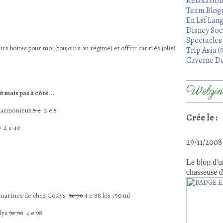
Relaxation
Team Blogu
En Lsf Lang
Disney Soci
Spectacles 
eurs boites pour moi (toujours au régime) et offrir car très jolie!
Trip Asia (
Caverne De
Webzine
 mais pas à côté...
s harmonieux
5 e
2 e 5
Crée le :
0
2 e 40
29/11/200
Le blog d'u
chasseuse d
 marines de chez Coslys
9e 76
4 e 88 les 750 ml
slys
9e 96
4 e 98