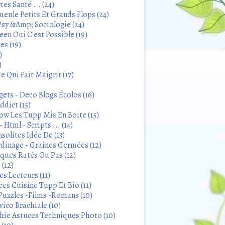
tes Santé ... (24)
eule Petits Et Grands Flops (24)
sy &Amp; Sociologie (24)
en Oui C'est Possible (19)
es (19)
)
)
 Qui Fait Maigrir (17)
ets - Deco Blogs Écolos (16)
ddict (15)
 Les Tupp Mis En Boite (15)
 Html - Scripts ... (14)
solites Idée De (13)
rdinage - Graines Germées (12)
iques Ratés Ou Pas (12)
 (12)
s Lecteurs (11)
ces Cuisine Tupp Et Bio (11)
Puzzles -Films -Romans (10)
ico Brachiale (10)
ie Astuces Techniques Photo (10)