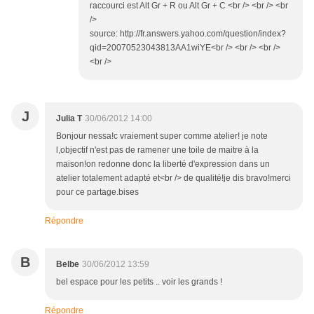
raccourci est Alt Gr + R ou Alt Gr + C <br /> <br /> <br
/>
source: http://fr.answers.yahoo.com/question/index?
qid=20070523043813AA1wiYE<br /> <br /> <br />
<br />
J
Julia T
30/06/2012 14:00
Bonjour nessa!c vraiement super comme atelier! je note
l,objectif n'est pas de ramener une toile de maitre à la
maison!on redonne donc la liberté d'expression dans un
atelier totalement adapté et<br /> de qualité!je dis bravo!merci
pour ce partage.bises
Répondre
B
Belbe
30/06/2012 13:59
bel espace pour les petits .. voir les grands !
Répondre