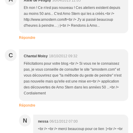
Aline de Pétigny
30/04/2013 12:05
Eh non ! Ce n'est pas nouveau ! Ces ateliers existent depuis
au moins 50 ans... C'est Arno Stern qui les a créés.<br />
http://www.arnostern.com/fr<br /> J'y ai passé beaucoup
d'heures à peindre... ;-)<br /> Rendons à Arno...
Répondre
C
Chantal Moisy
18/10/2012 09:32
Félicitations pour votre blog.<br /> Si vous ne le connaissez
pas, je vous conseille de consulter le site "arnostern.com" et
vous découvrirez que "la méthode du geste de peindre" n'est
pas nouvelle mais qu'elle est une mise en<br /> application
des découvertes de Arno Stern dans les années 50 ...<br />
Cordialement
Répondre
N
nessa
06/11/2012 07:00
<br /> <br /> merci beaucoup pour ce lien :)<br /> <br