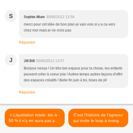
S
Sophie-Mum
30/06/2012 13:58
merci pour cet idée de bon plan je vais vois si y a ca vers
chez moi mais je ne crois pas
Répondre
J
Jill Bill
30/06/2012 13:57
Bonjour nessa ! Un très bel espace pour la chose, les enfants
peuvent créer à coeur joie ! Autres temps autres façons d'offrir
des espaces créatifs ! Belle fin juin à toi, bises de jill
Répondre
< Liquidation totale: bio à -
C'est l'histoire de l'agneau
50 % il n'y en aura pas pour
qui invite le loup à manger:
tout le monde !
peut-on être écolo et
consommateur ...? >