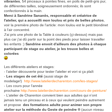
vibrantes
, 54 pinceaux à pointes fines, en poils de petit-gris pur,
de différentes tailles, soigneusement ordonnés; ils sont
confectionnés à la main.
Merci à Sandrine Sananès, responsable et créatrice de
l'atelier, qui a accueilli mon loulou et pris de belles photos
,
voir la première photo de l'article: mon loulou est le petit blondinet
à l'air concentré.
J'ai pris une photo de la Table à couleurs (çi-dessus) mais pas
plus car j'ai dû partir sur la point des pieds pour laisser travailler
les enfants :)
Sandrine envoit d'ailleurs des photos à chaque
participant de stage ou atelier, je les trouve belles et
colorées
Les différents ateliers et stages:
- l'atelier découverte pour tester l'atelier et vori si ça plaît
-
Les stages de cet été
(aussi stage de
modelage!)
http://www.latelierdecharenton.com/les-stages/
- Les cours pour l'année
prochaine
http://www.latelierdecharenton.com/cours-de-peinture/
- L’atelier de Charenton convient bien aux adultes qui n’ont
jamais tenu un pinceau et à ceux qui veulent peindre autrement
et propose
des formations adulte pour animer son propre
atelier sur la méthode du Geste de peindre ®
(aucun niveau