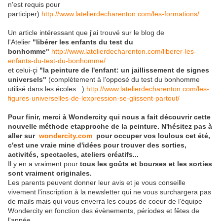
n'est requis pour
participer)
http://www.latelierdecharenton.com/les-formations/
Un article intéressant que j'ai trouvé sur le blog de
l'Atelier
"libérer les enfants du test du
bonhomme"
http://www.latelierdecharenton.com/liberer-les-
enfants-du-test-du-bonhomme/
et celui-çi
"la peinture de l'enfant: un jaillissement de signes
universels"
(complètement à l'opposé du test du bonhomme
utilisé dans les écoles...)
http://www.latelierdecharenton.com/les-
figures-universelles-de-lexpression-se-glissent-partout/
Pour finir, merci à Wondercity qui nous a fait découvrir cette
nouvelle méthode etapproche de la peinture.
N'hésitez pas à
aller sur
wondercity.com
pour occuper vos loulous cet été,
c'est une vraie mine d'idées pour trouver des sorties,
activités, spectacles, ateliers créatifs...
Il y en a vraiment pour
tous les goûts et bourses et les sorties
sont vraiment originales.
Les parents peuvent donner leur avis et je vous conseille
vivement l'inscription à la newsletter qui ne vous surchargera pas
de mails mais qui vous enverra les coups de coeur de l'équipe
Wondercity en fonction des évènements, périodes et fêtes de
l'année...