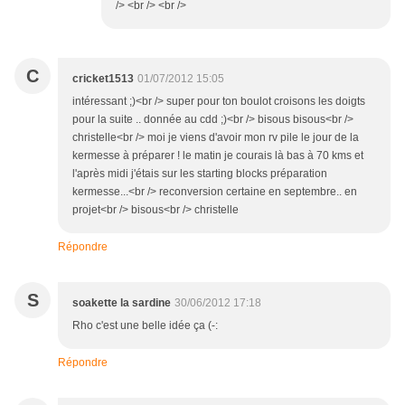
/> <br /> <br />
C
cricket1513
01/07/2012 15:05
intéressant ;)<br /> super pour ton boulot croisons les doigts
pour la suite .. donnée au cdd ;)<br /> bisous bisous<br />
christelle<br /> moi je viens d'avoir mon rv pile le jour de la
kermesse à préparer ! le matin je courais là bas à 70 kms et
l'après midi j'étais sur les starting blocks préparation
kermesse...<br /> reconversion certaine en septembre.. en
projet<br /> bisous<br /> christelle
Répondre
S
soakette la sardine
30/06/2012 17:18
Rho c'est une belle idée ça (-:
Répondre