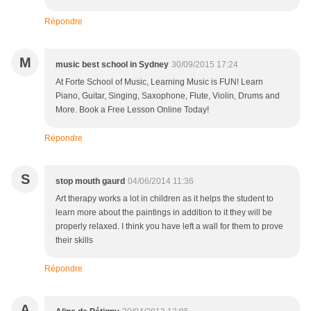
Répondre
M
music best school in Sydney
30/09/2015 17:24
At Forte School of Music, Learning Music is FUN! Learn
Piano, Guitar, Singing, Saxophone, Flute, Violin, Drums and
More. Book a Free Lesson Online Today!
Répondre
S
stop mouth gaurd
04/06/2014 11:36
Art therapy works a lot in children as it helps the student to
learn more about the paintings in addition to it they will be
properly relaxed. I think you have left a wall for them to prove
their skills
Répondre
A