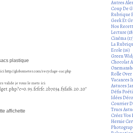
Autres Aler
Coup De Gu
Rubrique P
Geek Et Gre
Nos Recett
Lecture (18
Cinéma (17
La Rubrique
Ecole (16)
Green Widg
 sacs plastique
Chocolat A
Onemanshow
 ici http://globometer.com/recyclage-sac.php
Rolle Over -
Vacances In
rs valide je vous le mets ici:
Astuces Ja
get.php?c=0.95.fcfcfc.2b7034.f5faf6.20.20"
Défis Poét
Idées Déco
Courrier De
Trucs Astu
te affichette
Créez Vos 
Hernie Cerv
Photograph