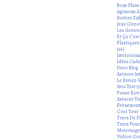
Bons Plans
Agissons À 
Sorties Enf
Jeux Givea
Les Gestes
Et Ça C'es
Plastiques
(56)
Invitation
Idées Cade
Deco Blog -
Astuces In
Le Saviez-
Avis Test (3
Pause Rire 
Astuces Vie
Evènements
C'est Tout 
Trucs De Fi
Trucs Pour 
Maternage 
Vidéos Cou