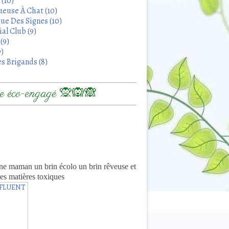
 (10)
euse À Chat (10)
ue Des Signes (10)
al Club (9)
(9)
9)
s Brigands (8)
 éco-engagé 🙊🙉🙈
8
ne maman un brin écolo un brin rêveuse et
es matières toxiques