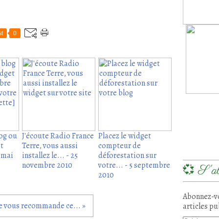
t
0
log ou
J'écoute Radio France
Placez le widget
t
Terre, vous aussi
compteur de
5 mai
installez le... - 25
déforestation sur
novembre 2010
votre... - 5 septembre
💞 S'ab
2010
Abonnez-vo
je vous recommande ce... »
articles pu