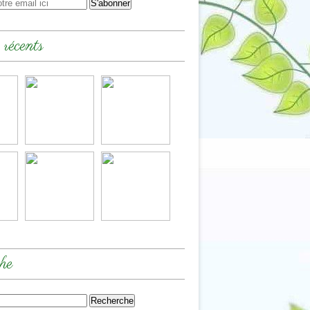
 récents
he