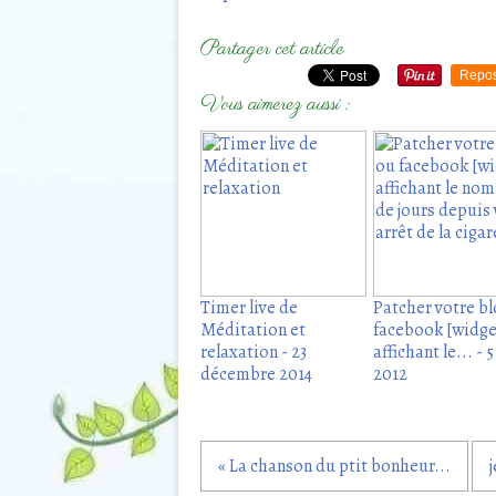
Partager cet article
Repos
Vous aimerez aussi :
Timer live de
Patcher votre b
Méditation et
facebook [widge
relaxation - 23
affichant le... - 
décembre 2014
2012
« La chanson du ptit bonheur...