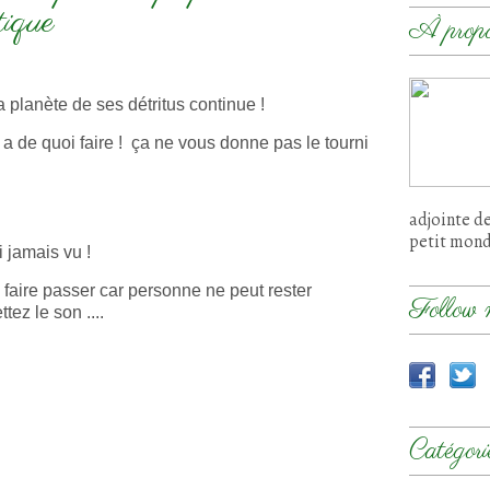
tique
À prop
a planète de ses détritus continue !
a de quoi faire ! ça ne vous donne pas le tourni
adjointe d
petit mon
 jamais vu !
 faire passer
car personne ne peut rester
Follow 
tez le son ....
Catégori