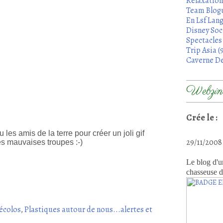
Relaxation
Team Blogu
En Lsf Lang
Disney Soci
Spectacles 
Trip Asia (
Caverne De
Webzine
Crée le :
u les amis de la terre pour créer un joli gif
29/11/200
es mauvaises troupes :-)
Le blog d'u
chasseuse d
 écolos
,
Plastiques autour de nous...alertes et