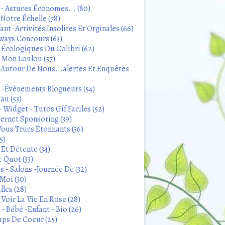
 - Astuces Économes... (80)
Notre Échelle (78)
ant -Activités Insolites Et Orginales (66)
ways Concours (63)
 Écologiques Du Colibri (62)
t Mon Loulou (57)
 Autour De Nous...alertes Et Enquêtes
s -Évènements Blogueurs (54)
au (53)
 Widget - Tutos Gif Faciles (52)
ternet Sponsoring (39)
Vous Trucs Étonnants (36)
5)
Et Détente (34)
 Quot (33)
 - Salons -Journée De (32)
Moi (30)
lles (28)
Voir La Vie En Rose (28)
- Bébé -Enfant - Bio (26)
ps De Coeur (25)