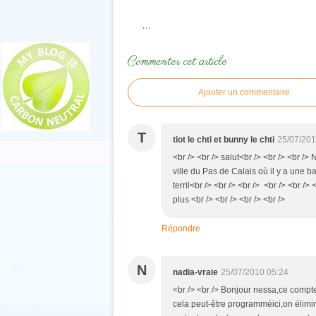
…
Commenter cet article
Ajouter un commentaire
T
tiot le chti et bunny le chti
25/07/201
<br /> <br /> salut<br /> <br /> <br />
ville du Pas de Calais où il y a une ba
terril<br /> <br /> <br /> <br /> <br 
plus <br /> <br /> <br /> <br />
Répondre
N
nadia-vraie
25/07/2010 05:24
<br /> <br /> Bonjour nessa,ce compt
cela peut-être programméici,on élimin