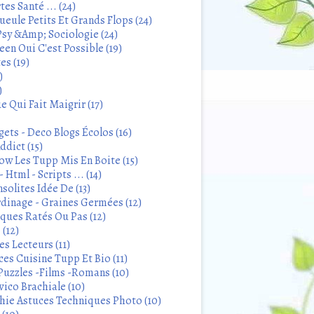
tes Santé ... (24)
eule Petits Et Grands Flops (24)
sy &Amp; Sociologie (24)
en Oui C'est Possible (19)
es (19)
)
)
 Qui Fait Maigrir (17)
ets - Deco Blogs Écolos (16)
ddict (15)
 Les Tupp Mis En Boite (15)
 Html - Scripts ... (14)
solites Idée De (13)
rdinage - Graines Germées (12)
iques Ratés Ou Pas (12)
 (12)
s Lecteurs (11)
ces Cuisine Tupp Et Bio (11)
Puzzles -Films -Romans (10)
ico Brachiale (10)
ie Astuces Techniques Photo (10)