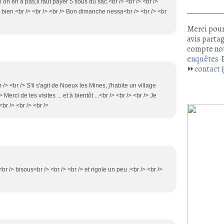
 on en a pas,il faut payer 5 sous du sac.<br /> <br /> <br />
 bien.<br /> <br /> <br /> Bon dimanche nessa<br /> <br /> <br
Merci pour
avis partag
compte no
enquêtes
P
⏩
contact
(
 /> <br /> S'il s'agit de Noeux les Mines, j'habite un village
/> Merci de tes visites ... et à bientôt ...<br /> <br /> <br /> Je
<br /> <br /> <br />
br /> bisous<br /> <br /> <br /> et rigole un peu :<br /> <br />