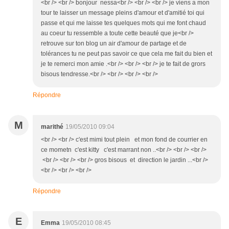
<br /> <br /> bonjour nessa<br /> <br /> <br /> je viens a mon
tour te laisser un message pleins d'amour et d'amitié toi qui
passe et qui me laisse tes quelques mots qui me font chaud
au coeur tu ressemble a toute cette beauté que je<br />
retrouve sur ton blog un air d'amour de partage et de
tolérances tu ne peut pas savoir ce que cela me fait du bien et
je te remerci mon amie .<br /> <br /> <br /> je te fait de grors
bisous tendresse.<br /> <br /> <br /> <br />
Répondre
M
marithé
19/05/2010 09:04
<br /> <br /> c'est mimi tout plein et mon fond de courrier en
ce mometn c'est kitty c'est marrant non ..<br /> <br /> <br />
<br /> <br /> <br /> gros bisous et direction le jardin ...<br />
<br /> <br /> <br />
Répondre
E
Emma
19/05/2010 08:45