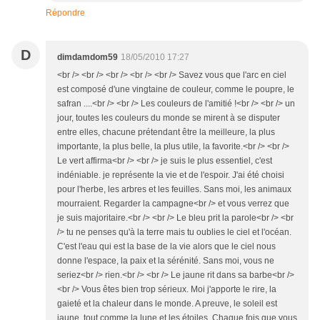
Répondre
D
dimdamdom59
18/05/2010 17:27
<br /> <br /> <br /> <br /> <br /> Savez vous que l'arc en ciel
est composé d'une vingtaine de couleur, comme le poupre, le
safran ....<br /> <br /> Les couleurs de l'amitié !<br /> <br /> un
jour, toutes les couleurs du monde se mirent à se disputer
entre elles, chacune prétendant être la meilleure, la plus
importante, la plus belle, la plus utile, la favorite.<br /> <br />
Le vert affirma<br /> <br /> je suis le plus essentiel, c'est
indéniable. je représente la vie et de l'espoir. J'ai été choisi
pour l'herbe, les arbres et les feuilles. Sans moi, les animaux
mourraient. Regarder la campagne<br /> et vous verrez que
je suis majoritaire.<br /> <br /> Le bleu prit la parole<br /> <br
/> tu ne penses qu'à la terre mais tu oublies le ciel et l'océan.
C'est l'eau qui est la base de la vie alors que le ciel nous
donne l'espace, la paix et la sérénité. Sans moi, vous ne
seriez<br /> rien.<br /> <br /> Le jaune rit dans sa barbe<br />
<br /> Vous êtes bien trop sérieux. Moi j'apporte le rire, la
gaieté et la chaleur dans le monde. A preuve, le soleil est
jaune, tout comme la lune et les étoiles. Chaque fois que vous