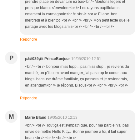
prendre place en devanture ici bas<br /> Moutons légers et
presque blancs s'envolent<br /> Les rayons papillotants
entament la carmagnole<br /> <br /> <br /> Eliane bon
mercredi et à bientot <br /> <br /> <br /> Mon petit texte que je
partage avec les blogs amis<br /> <br /> <br /> <br />
Répondre
P
p&#039;tit PrinceBonjour
19/05/2010 12:51
<br /> <br /> bonjour miss tupp... pas miss stup... je reviens du
marché, un p'tit com avant manger, j'ai pas trop le coeur aux
blogs, because drâme familiale, ça passera et je reviendrais,
en attendant<br /> je répond. Bisous<br /> <br /> <br /> <br />
Répondre
M
Marie Bland
19/05/2010 12:13
<br /> <br /> Tout ça est sympathique, pour ma part je n'ai pas
envie de mettre Hello Kitty.. Bonne journée à toi, il fait super
beau <br /> <br /> <br /> <br />