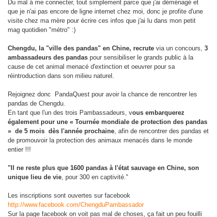
Du mal à me connecter, tout simplement parce que j'ai déménagé et
que je n'ai pas encore de ligne internet chez moi, donc je profite d'une
visite chez ma mère pour écrire ces infos que j'ai lu dans mon petit
mag quotidien "métro" :)
Chengdu, la "ville des pandas" en Chine, recrute
via un concours,
3
ambassadeurs des pandas
pour sensibiliser le grands public à la
cause de cet animal menacé d'extinction et oeuvrer pour sa
réintroduction dans son milieu naturel.
Rejoignez donc PandaQuest pour avoir la chance de rencontrer les
pandas de Chengdu.
En tant que l'un des trois Pambassadeurs, v
ous embarquerez
également pour une « Tournée mondiale de protection des pandas
» de 5 mois dès l'année prochaine
, afin de rencontrer des pandas et
de promouvoir la protection des animaux menacés dans le monde
entier !!!
"Il ne reste plus que 1600 pandas à l'état sauvage en Chine, son
unique lieu de vie
, pour 300 en captivité."
Les inscriptions sont ouvertes sur facebook
http://www.facebook.com/ChengduPambassador
Sur la page facebook on voit pas mal de choses, ça fait un peu fouilli