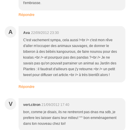
t'embrasse.
Répondre
A
Ava
22/09/2012 23:30
C'est vachement sympa, cela aussi !<br /> c'est mon rêve
d'aller m'occuper des animaux sauvages, de donner le
biberon à des bébés kangourous, de faire nounou pour des
koalas.<br /> et pourquoi pas des pandas ?<br /> Je ne
savais pas qu'on pouvait parrainer un animal au Jardin des
Plantes : il faudrait d'ailleurs que j'y retourne.<br /> un petit
tweet pour diffuser cet article.<br /> à très bientôt alors !
Répondre
V
vert.citron
21/09/2012 17:40
bon, comme je disais, ils ne rentreront pas dnas ma sdb, je
prefere les laisser dans leur milieu! ^^ bon emménagement
dans ton nouveau chez toi!