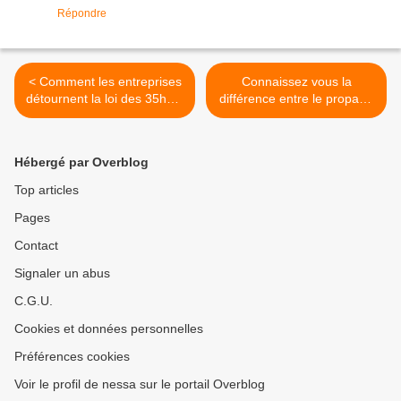
Répondre
< Comment les entreprises
Connaissez vous la
détournent la loi des 35h00,
différence entre le propane
je sorts la tête de mes
et le butane ? it's écolo!
50h00 hebdo pour vous en
[bons plans et économies
parler
inside] >
Hébergé par Overblog
Top articles
Pages
Contact
Signaler un abus
C.G.U.
Cookies et données personnelles
Préférences cookies
Voir le profil de nessa sur le portail Overblog