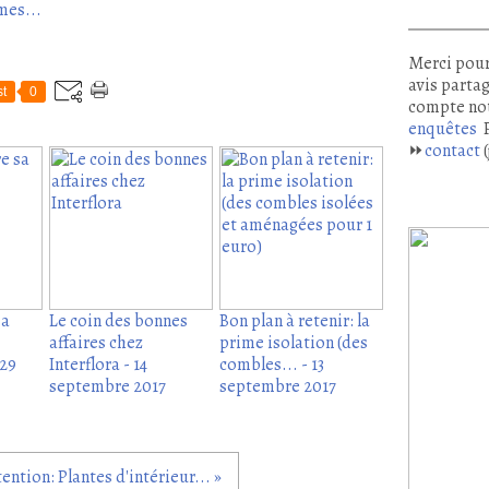
mes...
Merci pour
avis partag
t
0
compte no
enquêtes
P
⏩
contact
(
sa
Le coin des bonnes
Bon plan à retenir: la
affaires chez
prime isolation (des
 29
Interflora - 14
combles... - 13
septembre 2017
septembre 2017
tention: Plantes d'intérieur... »