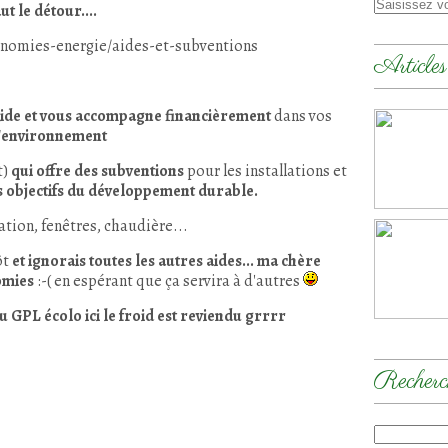
t le détour....
conomies-energie/aides-et-subventions
Articles
ide et vous accompagne financièrement
dans vos
l'environnement
t)
qui offre des subventions
pour les installations et
s objectifs du développement durable.
ation, fenêtres, chaudière...
ôt
et ignorais toutes les autres aides... ma chère
omies
:-( en espérant que ça servira à d'autres
u GPL écolo ici le froid est reviendu grrrr
Recherc