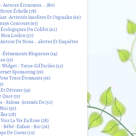
 - Astuces Économes... (80)
Notre Échelle (78)
ant -Activités Insolites Et Orginales (66)
ways Concours (63)
 Écologiques Du Colibri (62)
t Mon Loulou (57)
 Autour De Nous...alertes Et Enquêtes
s -Évènements Blogueurs (54)
au (53)
 Widget - Tutos Gif Faciles (52)
ternet Sponsoring (39)
Vous Trucs Étonnants (36)
5)
Et Détente (34)
 Quot (33)
 - Salons -Journée De (32)
Moi (30)
lles (28)
Voir La Vie En Rose (28)
- Bébé -Enfant - Bio (26)
ps De Coeur (25)