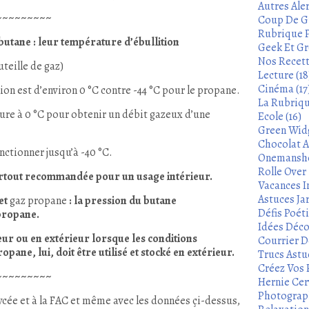
Autres Aler
~~~~~~~~~
Coup De Gu
Rubrique P
butane : leur température d’ébullition
Geek Et Gre
Nos Recett
uteille de gaz)
Lecture (18
Cinéma (17
ion est d’environ 0 °C contre -44 °C pour le propane.
La Rubrique
ure à 0 °C pour obtenir un débit gazeux d’une
Ecole (16)
Green Widg
Chocolat A
nctionner jusqu’à -40 °C.
Onemanshow
Rolle Over -
surtout recommandée pour un usage intérieur.
Vacances In
Astuces Ja
et
gaz propane
: la pression du butane
Défis Poét
 propane.
Idées Déco
rieur ou en extérieur lorsque les conditions
Courrier De
ane, lui, doit être utilisé et stocké en extérieur.
Trucs Astu
Créez Vos 
~~~~~~~~~
Hernie Cerv
Photograph
lycée et à la FAC et même avec les données çi-dessus,