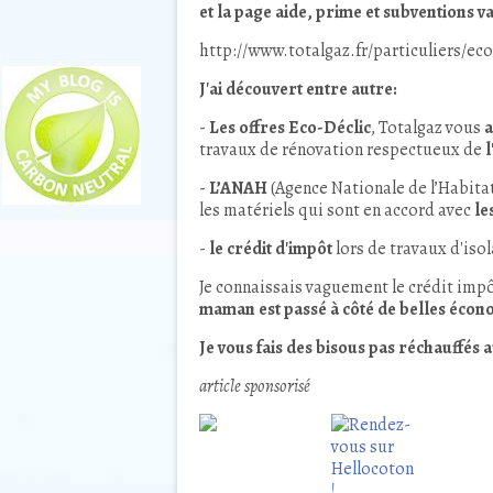
et la page aide, prime et subventions vau
http://www.totalgaz.fr/particuliers/e
J'ai découvert entre autre:
-
Les offres Eco-Déclic
, Totalgaz vous
a
travaux de rénovation respectueux de
-
L’ANAH
(Agence Nationale de l’Habita
les matériels qui sont en accord avec
le
-
le crédit d'impôt
lors de travaux d'isol
Je connaissais vaguement le crédit imp
maman est passé à côté de belles écon
Je vous fais des bisous pas réchauffés a
article sponsorisé