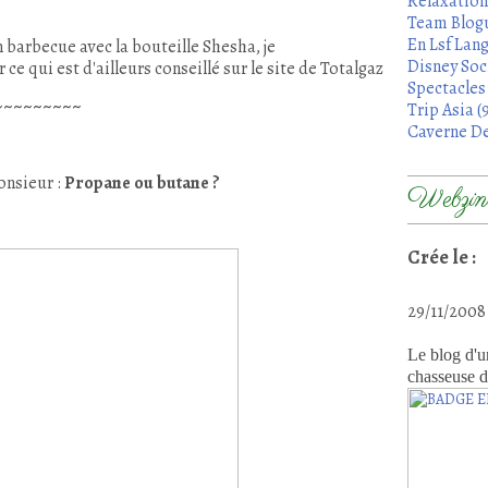
Relaxation
Team Blogu
En Lsf Lang
n barbecue avec la bouteille Shesha, je
Disney Soci
e qui est d'ailleurs conseillé sur le site de Totalgaz
Spectacles 
~~~~~~~~~
Trip Asia (
Caverne De
onsieur :
Propane ou butane ?
Webzine
Crée le :
29/11/200
Le blog d'u
chasseuse d