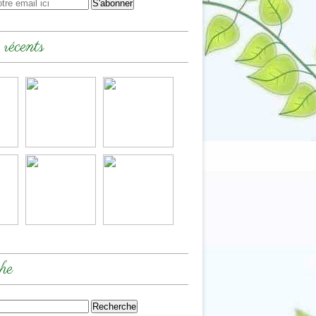
 récents
he