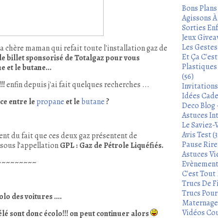
Bons Plans
Agissons À 
Sorties Enf
Jeux Givea
Les Gestes
a chère maman qui refait toute l'installation gaz de
Et Ça C'es
 de billet sponsorisé de Totalgaz pour vous
Plastiques
 et le butane...
(56)
!!
enfin depuis j'ai fait quelques recherches ...
Invitation
Idées Cade
ce entre le
propane
et le
butane
?
Deco Blog -
Astuces In
Le Saviez-
Avis Test (3
ent du fait que ces deux gaz présentent de
Pause Rire 
sous l’appellation
GPL : Gaz de Pétrole Liquéfiés.
Astuces Vie
~~~~~~~~~
Evènements
C'est Tout 
Trucs De Fi
Trucs Pour 
lo des voitures ....
Maternage 
Vidéos Cou
élé sont donc écolo!!! on peut continuer alors