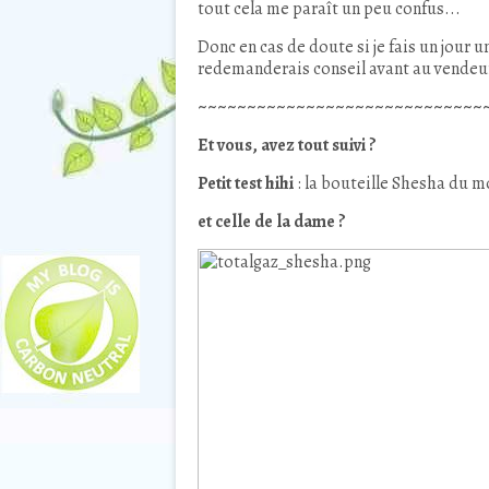
tout cela me paraît un peu confus...
Donc en cas de doute si je fais un jour u
redemanderais conseil avant au vendeur c
~~~~~~~~~~~~~~~~~~~~~~~~~~~~~
Et vous, avez tout suivi ?
Petit test hihi
: la bouteille Shesha du m
et celle de la dame ?