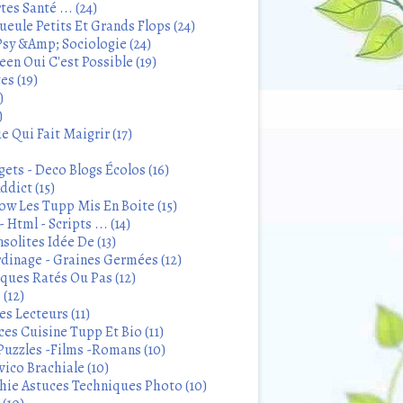
tes Santé ... (24)
eule Petits Et Grands Flops (24)
sy &Amp; Sociologie (24)
en Oui C'est Possible (19)
es (19)
)
)
 Qui Fait Maigrir (17)
ets - Deco Blogs Écolos (16)
ddict (15)
 Les Tupp Mis En Boite (15)
 Html - Scripts ... (14)
solites Idée De (13)
rdinage - Graines Germées (12)
iques Ratés Ou Pas (12)
 (12)
s Lecteurs (11)
ces Cuisine Tupp Et Bio (11)
Puzzles -Films -Romans (10)
ico Brachiale (10)
ie Astuces Techniques Photo (10)