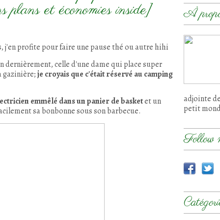
ns plans et économies inside]
À prop
s, j'en profite pour faire une pause thé ou autre hihi
on dernièrement, celle d'une dame qui place super
 gazinière;
je croyais que c'était réservé au camping
adjointe d
 électricien emmêlé dans un panier de basket
et un
petit mon
facilement sa bonbonne sous son barbecue.
Follow 
Catégori