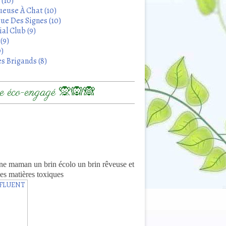
 (10)
euse À Chat (10)
ue Des Signes (10)
al Club (9)
(9)
9)
s Brigands (8)
 éco-engagé 🙊🙉🙈
8
ne maman un brin écolo un brin rêveuse et
es matières toxiques