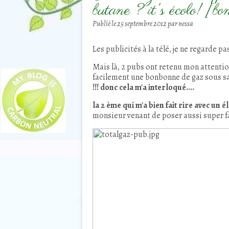
butane ? it's écolo! [bo
Publié le
25 septembre 2012
par nessa
Les publicités à la télé, je ne regarde pa
Mais là, 2 pubs ont retenu mon attenti
facilement une bonbonne de gaz sous sa
!!! donc cela m'a interloqué....
la 2 ème qui m'a bien fait rire avec un
monsieur venant de poser aussi super 