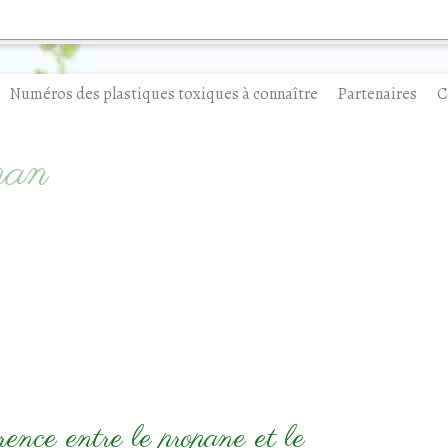
Numéros des plastiques toxiques à connaître
Partenaires
C
man
rence entre le propane et le