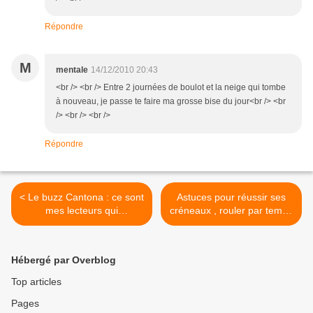
Répondre
M
mentale
14/12/2010 20:43
<br /> <br /> Entre 2 journées de boulot et la neige qui tombe
à nouveau, je passe te faire ma grosse bise du jour<br /> <br
/> <br /> <br />
Répondre
< Le buzz Cantona : ce sont
Astuces pour réussir ses
mes lecteurs qui
créneaux , rouler par temps
m'expliquent
de neige, moins polluer en
voiture... >
Hébergé par Overblog
Top articles
Pages