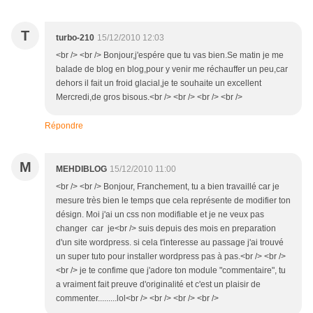
T
turbo-210
15/12/2010 12:03
<br /> <br /> Bonjour,j'espére que tu vas bien.Se matin je me
balade de blog en blog,pour y venir me réchauffer un peu,car
dehors il fait un froid glacial,je te souhaite un excellent
Mercredi,de gros bisous.<br /> <br /> <br /> <br />
Répondre
M
MEHDIBLOG
15/12/2010 11:00
<br /> <br /> Bonjour, Franchement, tu a bien travaillé car je
mesure très bien le temps que cela représente de modifier ton
désign. Moi j'ai un css non modifiable et je ne veux pas
changer car je<br /> suis depuis des mois en preparation
d'un site wordpress. si cela t'interesse au passage j'ai trouvé
un super tuto pour installer wordpress pas à pas.<br /> <br />
<br /> je te confime que j'adore ton module "commentaire", tu
a vraiment fait preuve d'originalité et c'est un plaisir de
commenter.........lol<br /> <br /> <br /> <br />