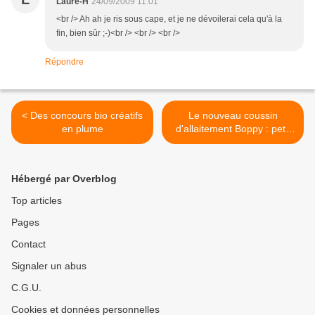
Laure-H
24/09/2009 11:01
<br /> Ah ah je ris sous cape, et je ne dévoilerai cela qu'à la
fin, bien sûr ;-)<br /> <br /> <br />
Répondre
< Des concours bio créatifs
Le nouveau coussin
en plume
d'allaitement Boppy : petit
et pratique >
Hébergé par Overblog
Top articles
Pages
Contact
Signaler un abus
C.G.U.
Cookies et données personnelles