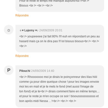
Pour le reste le temps me manque aujourd'hui !!<br />
Bisous <br /> <br /> <br />
Répondre
☼
☼♥ Lajemy ♥♪
24/09/2009 20:01
<br /> youpeeeee j'ai fait 80% !!!! euh en répondant un peu au
hasard mais ça on le dira pas !!! lol bisous bisous<br /> <br />
<br />
Répondre
P
Pilouchi
24/09/2009 14:40
<br /> Rhooooooo moi je dirais le poinçonneur des lilas hiiii
comme ça pour diire quelque chose ! pour les images envoie
moi les en mail et je te mets le fond (met aussi l'image de
ton fond) et je te<br /> dirais comment faire en même temps....
et pour le reste je m'en occupe ce soir ! bisoussssssssssss et
bon après midi Nessa ... !<br /> <br /> <br />