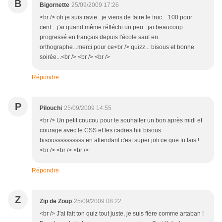
B
Bigornette
25/09/2009 17:26
<br /> oh je suis ravie...je viens de faire le truc... 100 pour
cent... j'ai quand même réfléchi un peu...jai beaucoup
progressé en français depuis l'école sauf en
orthographe...merci pour ce<br /> quizz... bisous et bonne
soirée...<br /> <br /> <br />
Répondre
P
Pilouchi
25/09/2009 14:55
<br /> Un petit coucou pour te souhaiter un bon après midi et
courage avec le CSS et les cadres hiii bisous
bisoussssssssss en attendant c'est super joli ce que tu fais !
<br /> <br /> <br />
Répondre
Z
Zip de Zoup
25/09/2009 08:22
<br /> J'ai fait ton quiz tout juste, je suis fière comme artaban !