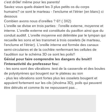
c'est drôle! même pour les parents!
Saviez vous quels étaient les 3 plus petits os du corps
humains?
ce sont le marteau - l'enclume et l'étrier (en blanc) ci
dessous
Combien avons nous d'oreilles ? 6!! ( 3X2)
L'oreille se divise en trois parties : l'oreille externe, moyenne et
interne. L'oreille externe est constituée du pavillon ainsi que du
conduit auditif. L'oreille moyenne est délimitée par le tympan qui
recueille les sons et les transmet à trois osselets (le marteau,
l'enclume et l'étrier). L'oreille interne est formée des canaux
semi-circulaires et de la cochlée renfermant les cellules de
l'audition sur le schéma 3D ce sont les poils!!
Génial pour faire comprendre les dangers du bruit!!
l'interactivité du professeur fou:
- les sons sont des vibrations :test de la casserole et des boules
de polystyrènes qui bougent sur le plateau au son
- plus les vibrations sont fortes plus les osselets bougent et
appuient fortement sur les cils (shcéma 3D), poils qui peuvent
être détruits et comme ils ne repoussent pas...