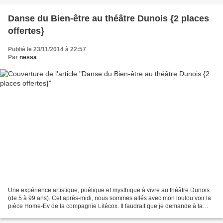
Danse du Bien-être au théâtre Dunois {2 places
offertes}
Publié le 23/11/2014 à 22:57
Par
nessa
Une expérience artistique, poétique et mysthique à vivre au théâtre Dunois
(de 5 à 99 ans). Cet après-midi, nous sommes allés avec mon loulou voir la
pièce Home-Ev de la compagnie Litécox. Il faudrait que je demande à la
chorégraphe Daisy Fel, le nom...