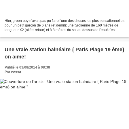
Hier, green boy n'avait pas pu faire l'une des choses les plus sensationnelles
pour un petit garçon de 6 ans (et demi!): une tyrolienne de 160 mètres de
longueur X2 (allée-retour) et à 8 mètres du sol au dessus de l'eau! c'est
chose faite en ce dimanche...
Une vraie station balnéaire { Paris Plage 19 ème}
on aime!
Publié le 03/08/2014 à 08:38
Par
nessa