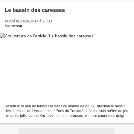
Le bassin des caresses
Publié le 13/10/2014 à 23:33
Par
nessa
Besoin d'un peu de tendresse dans ce monde de brut ? Direction le bassin
des caresses de l'Aquarium de Paris du Trocadéro. Je me suis prêtée au jeu
avec ces jolis carpes Koï, pas du tout peureuses et laissé courir mes doigts
sur leur dos soyeux. Je suis...