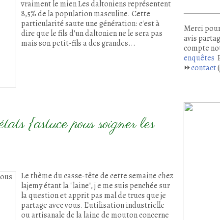
vraiment le mien Les daltoniens représentent
8,5% de la population masculine. Cette
particularité saute une génération: c'est à
Merci pour
dire que le fils d'un daltonien ne le sera pas
avis partag
mais son petit-fils a des grandes...
compte no
enquêtes
P
⏩
contact
(
tats {astuce pous soigner les
Le thème du casse-tête de cette semaine chez
lajemy étant la "laine", j e me suis penchée sur
la question et apprit pas mal de trucs que je
partage avec vous. L’utilisation industrielle
ou artisanale de la laine de mouton concerne