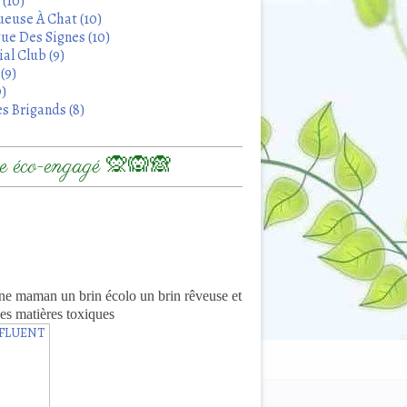
 (10)
euse À Chat (10)
ue Des Signes (10)
al Club (9)
(9)
9)
s Brigands (8)
 éco-engagé 🙊🙉🙈
8
ne maman un brin écolo un brin rêveuse et
es matières toxiques