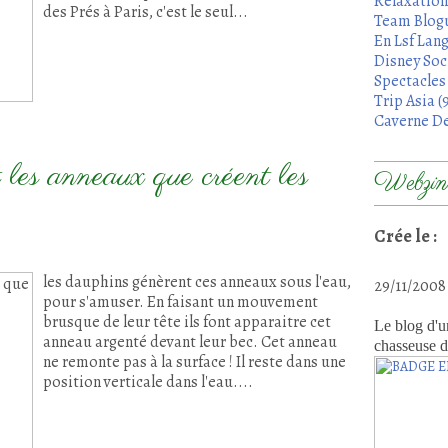
Relaxation
des Prés à Paris, c'est le seul...
Team Blogu
En Lsf Lang
Disney Soci
Spectacles 
Trip Asia (
Caverne De
t les anneaux que créent les
Webzine
Crée le :
les dauphins génèrent ces anneaux sous l'eau,
29/11/200
pour s'amuser. En faisant un mouvement
brusque de leur tête ils font apparaitre cet
Le blog d'u
anneau argenté devant leur bec. Cet anneau
chasseuse d
ne remonte pas à la surface ! Il reste dans une
position verticale dans l'eau....