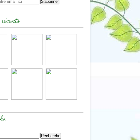
 récents
he