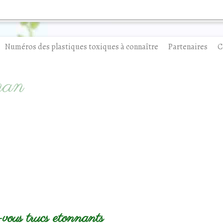
Numéros des plastiques toxiques à connaître
Partenaires
C
man
-vous trucs etonnants