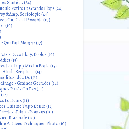
tes Santé ... (24)
eule Petits Et Grands Flops (24)
sy &Amp; Sociologie (24)
en Oui C'est Possible (19)
es (19)
)
)
 Qui Fait Maigrir (17)
ets - Deco Blogs Écolos (16)
ddict (15)
 Les Tupp Mis En Boite (15)
 Html - Scripts ... (14)
solites Idée De (13)
rdinage - Graines Germées (12)
iques Ratés Ou Pas (12)
 (12)
s Lecteurs (11)
ces Cuisine Tupp Et Bio (11)
Puzzles -Films -Romans (10)
ico Brachiale (10)
ie Astuces Techniques Photo (10)