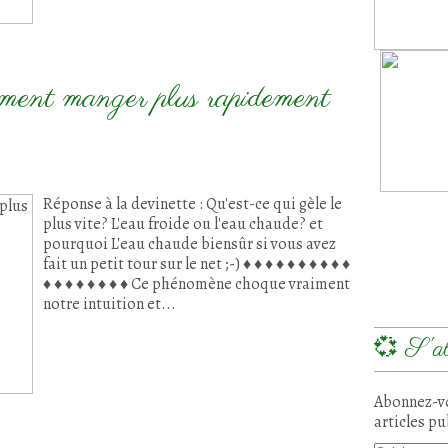
ment manger plus rapidement
Réponse à la devinette : Qu'est-ce qui gèle le
plus vite? L'eau froide ou l'eau chaude? et
pourquoi L'eau chaude biensûr si vous avez
fait un petit tour sur le net ;-) ♦ ♦ ♦ ♦ ♦ ♦ ♦ ♦ ♦ ♦
♦ ♦ ♦ ♦ ♦ ♦ ♦ ♦ Ce phénomène choque vraiment
notre intuition et...
💞 S'ab
Abonnez-vo
articles pu