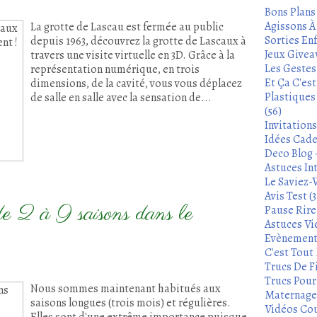
Bons Plans
Agissons À 
La grotte de Lascau est fermée au public
Sorties Enf
depuis 1963, découvrez la grotte de Lascaux à
Jeux Givea
travers une visite virtuelle en 3D. Grâce à la
Les Gestes
représentation numérique, en trois
Et Ça C'es
dimensions, de la cavité, vous vous déplacez
Plastiques
de salle en salle avec la sensation de...
(56)
Invitation
Idées Cade
Deco Blog -
Astuces In
Le Saviez-
Avis Test (3
 de 2 à 9 saisons dans le
Pause Rire 
Astuces Vie
Evènements
C'est Tout 
Trucs De Fi
Trucs Pour 
Nous sommes maintenant habitués aux
Maternage 
saisons longues (trois mois) et régulières.
Vidéos Cou