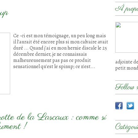
À prop
nup
Ce -ci est mon témoignage, un peu long mais
il l'aurait été encore plus si mon calvaire avait
duré ... Quand j'ai eu mon hernie discale le 25
décembre dernier, je ne connaissais
malheureusement pas pas ce produit
adjointe d
sensationnel qu'est le spinup; ce n'est...
petit mon
Follow 
grotte de la Lascaux : comme si
olument !
Catégori