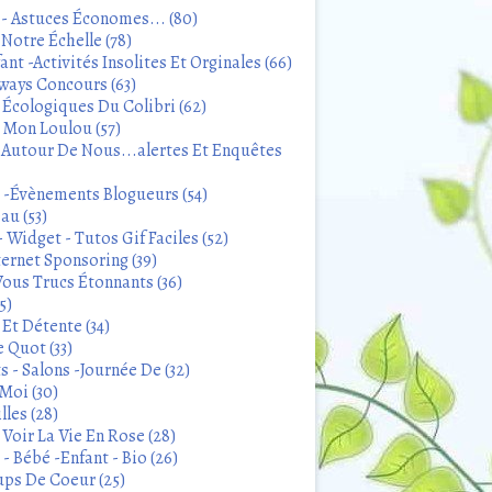
 - Astuces Économes... (80)
Notre Échelle (78)
ant -Activités Insolites Et Orginales (66)
ways Concours (63)
 Écologiques Du Colibri (62)
t Mon Loulou (57)
 Autour De Nous...alertes Et Enquêtes
s -Évènements Blogueurs (54)
au (53)
 Widget - Tutos Gif Faciles (52)
ternet Sponsoring (39)
Vous Trucs Étonnants (36)
5)
Et Détente (34)
 Quot (33)
 - Salons -Journée De (32)
Moi (30)
lles (28)
Voir La Vie En Rose (28)
- Bébé -Enfant - Bio (26)
ps De Coeur (25)