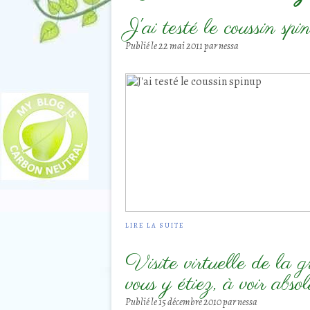
J'ai testé le coussin spi
Publié le
22 mai 2011
par nessa
LIRE LA SUITE
Visite virtuelle de la 
vous y étiez, à voir abs
Publié le
15 décembre 2010
par nessa