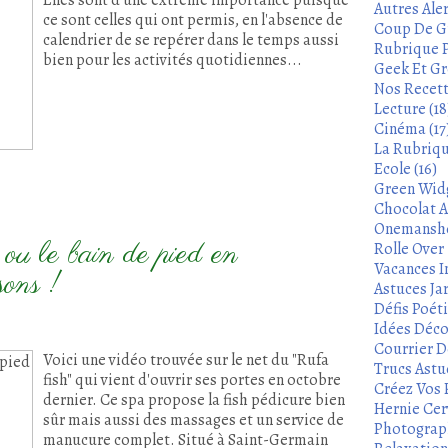
Elles sont d'une extrême importance puisque
Autres Aler
ce sont celles qui ont permis, en l'absence de
Coup De Gu
calendrier de se repérer dans le temps aussi
Rubrique P
bien pour les activités quotidiennes...
Geek Et Gre
Nos Recett
Lecture (18
Cinéma (17
La Rubrique
Ecole (16)
Green Widg
Chocolat A
Onemanshow
y ou le bain de pied en
Rolle Over -
Vacances In
sons !
Astuces Ja
Défis Poét
Idées Déco
Courrier De
Voici une vidéo trouvée sur le net du "Rufa
Trucs Astu
fish" qui vient d'ouvrir ses portes en octobre
Créez Vos 
dernier. Ce spa propose la fish pédicure bien
Hernie Cerv
sûr mais aussi des massages et un service de
Photograph
manucure complet. Situé à Saint-Germain