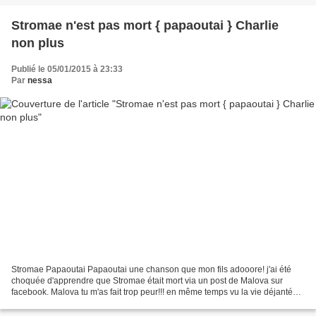
Stromae n'est pas mort { papaoutai } Charlie
non plus
Publié le 05/01/2015 à 23:33
Par
nessa
Stromae Papaoutai Papaoutai une chanson que mon fils adooore! j'ai été
choquée d'apprendre que Stromae était mort via un post de Malova sur
facebook. Malova tu m'as fait trop peur!!! en même temps vu la vie déjantée
du chanteur j'étais à peine étonnée...