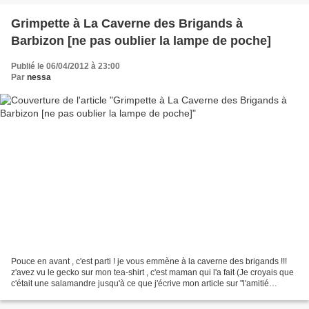
Grimpette à La Caverne des Brigands à
Barbizon [ne pas oublier la lampe de poche]
Publié le 06/04/2012 à 23:00
Par
nessa
Pouce en avant , c'est parti ! je vous emmène à la caverne des brigands !!!
z'avez vu le gecko sur mon tea-shirt , c'est maman qui l'a fait (Je croyais que
c'était une salamandre jusqu'à ce que j'écrive mon article sur "l'amitié
inopinée crée par l'homme...