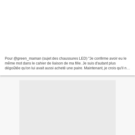
Pour @green_maman (sujet des chaussures LED) "Je confirme avoir eu le
même mot dans le cahier de liaison de ma fille. Je suis d'autant plus
dégoûtée qu'on lui avait aussi acheté une paire. Maintenant, je crois qu'il ne
faut pas les utiliser en cas de...