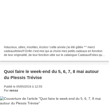
Astucieux, utiles, insolites, écolos ! cette année j'ai été gâtée ^^ merci
cadeauxfolies!!! Enfin c'est moi qui ai choisi mes petits cadeaux en fonction
de leur originalité, de leur fonction utile sur le catalogue CadeauxFolies qui
porte bien son nom....
Quoi faire le week-end du 5, 6, 7, 8 mai autour
du Plessis Trévise
Publié le 05/05/2016 à 12:55
Par
nessa