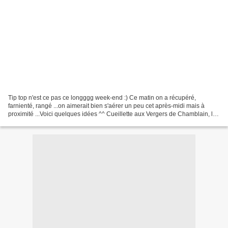
Tip top n'est ce pas ce longggg week-end :) Ce matin on a récupéré,
farnienté, rangé ...on aimerait bien s'aérer un peu cet après-midi mais à
proximité ...Voici quelques idées ^^ Cueillette aux Vergers de Chamblain, le
site donne les légumes et fruits...