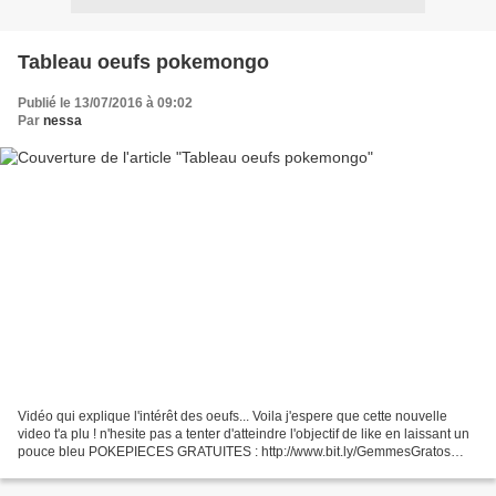
Tableau oeufs pokemongo
Publié le 13/07/2016 à 09:02
Par
nessa
Vidéo qui explique l'intérêt des oeufs... Voila j'espere que cette nouvelle
video t'a plu ! n'hesite pas a tenter d'atteindre l'objectif de like en laissant un
pouce bleu POKEPIECES GRATUITES : http://www.bit.ly/GemmesGratos
LIEN DU CONCOURS :
https://twitter.com/c0rentin92/status/763666355564544001...