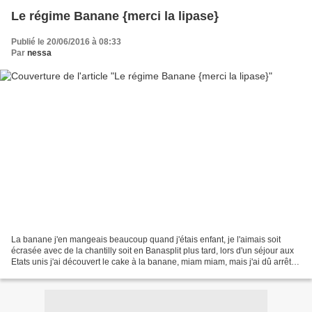
Le régime Banane {merci la lipase}
Publié le 20/06/2016 à 08:33
Par
nessa
La banane j'en mangeais beaucoup quand j'étais enfant, je l'aimais soit
écrasée avec de la chantilly soit en Banasplit plus tard, lors d'un séjour aux
Etats unis j'ai découvert le cake à la banane, miam miam, mais j'ai dû arrêter
d'en faire car mon homme...