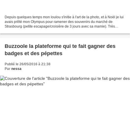
Depuis quelques temps mon loulou s'initie à l'art de la photo, et à Noël je lui
avais prêté mon Olympus pour ramener des souvenirs du marché de
Strasbourg (petite escapage/croisière de 3 jours avec sa mamie). Très
déçue (lui pas du tout) car les photos...
Buzzoole la plateforme qui te fait gagner des
badges et des pépettes
Publié le 26/05/2016 à 21:38
Par
nessa