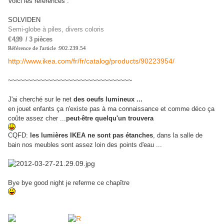
Voici les références :
SOLVIDEN
Semi-globe à piles, divers coloris
€ 4,99
/ 3 pièces
Référence de l'article :
902.239.54
http://www.ikea.com/fr/fr/catalog/products/90223954/
~~~~~~~~~~~~~~~~~~~~~~~~~~~~~~~
J'ai cherché sur le net
des oeufs lumineux ...
en jouet enfants ça n'existe pas à ma connaissance et comme déco ça
coûte assez cher ...
peut-être quelqu'un trouvera
CQFD:
les lumières IKEA ne sont pas étanches
, dans la salle de
bain nos meubles sont assez loin des points d'eau ...
Bye bye good night je referme ce chapître