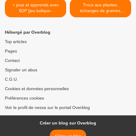
< joue et apprends avec
Trocs aux plantes,
B2P [jeu ludique-
échanges de graines,
écocitoyen]
concours...les bons plans
du printemps >
Hébergé par Overblog
Top articles
Pages
Contact
Signaler un abus
C.G.U.
Cookies et données personnelles
Préférences cookies
Voir le profil de nessa sur le portail Overblog
Créer un blog sur Overblog