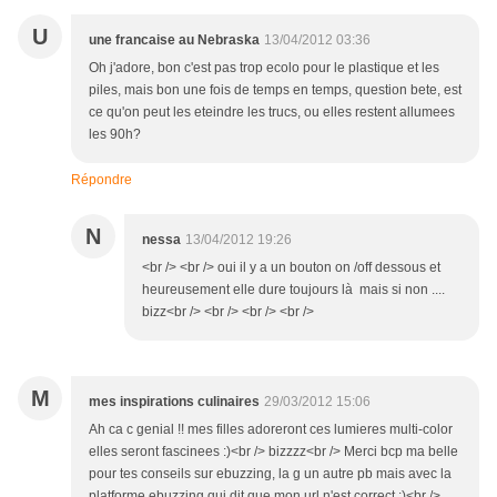
U
une francaise au Nebraska
13/04/2012 03:36
Oh j'adore, bon c'est pas trop ecolo pour le plastique et les
piles, mais bon une fois de temps en temps, question bete, est
ce qu'on peut les eteindre les trucs, ou elles restent allumees
les 90h?
Répondre
N
nessa
13/04/2012 19:26
<br /> <br /> oui il y a un bouton on /off dessous et
heureusement elle dure toujours là mais si non ....
bizz<br /> <br /> <br /> <br />
M
mes inspirations culinaires
29/03/2012 15:06
Ah ca c genial !! mes filles adoreront ces lumieres multi-color
elles seront fascinees :)<br /> bizzzz<br /> Merci bcp ma belle
pour tes conseils sur ebuzzing, la g un autre pb mais avec la
platforme ebuzzing qui dit que mon url n'est correct :)<br />