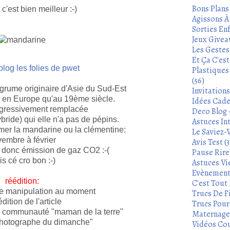
Bons Plans
 c'est bien meilleur :-)
Agissons À 
Sorties Enf
Jeux Givea
Les Gestes
Et Ça C'es
blog les folies de pwet
Plastiques
(56)
grume originaire d'Asie du Sud-Est
Invitation
u en Europe qu'au 19ème siècle.
Idées Cade
ogressivement remplacée
Deco Blog -
bride) qui elle n'a pas de pépins.
Astuces In
er la mandarine ou la clémentine:
Le Saviez-
embre à février
Avis Test (3
er donc émission de gaz CO2 :-(
Pause Rire 
s cé cro bon :-)
Astuces Vie
Evènements
réédition:
C'est Tout 
 de manipulation au moment
Trucs De Fi
édition de l'article
Trucs Pour 
 la communauté "maman de la terre"
Maternage 
photographe du dimanche"
Vidéos Cou