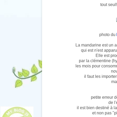
tout seul!
photo du
La mandarine est un a
qui est n'est appar
Elle est pr
par la clémentine (hy
les mois pour consomm
nov
il faut les import
mai
petite erreur
de l'
il est bien destiné à
et non pas "