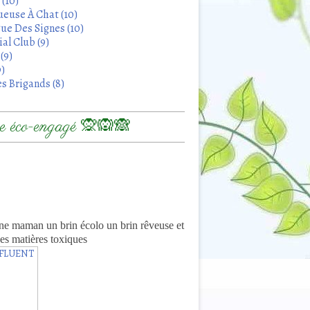
 (10)
euse À Chat (10)
ue Des Signes (10)
al Club (9)
(9)
9)
s Brigands (8)
 éco-engagé 🙊🙉🙈
8
ne maman un brin écolo un brin rêveuse et
es matières toxiques