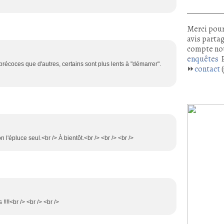
Merci pour
avis partag
compte no
enquêtes
P
 précoces que d'autres, certains sont plus lents à "démarrer".
⏩
contact
(
on l'épluce seul.<br /> À bientôt.<br /> <br /> <br />
!!!<br /> <br /> <br />