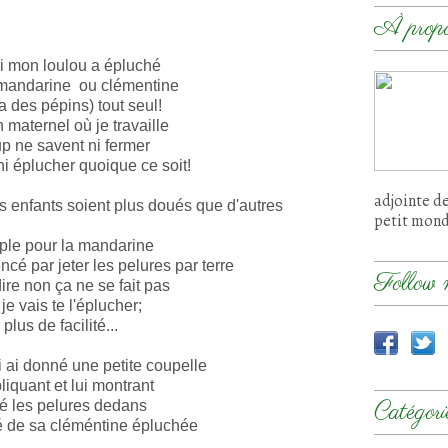
À prop
i mon loulou a épluché
 mandarine ou clémentine
 des pépins) tout seul!
n maternel où je travaille
 ne savent ni fermer
i éplucher quoique ce soit!
adjointe d
s enfants soient plus doués que d'autres
petit mon
ple pour la mandarine
é par jeter les pelures par terre
Follow 
dire non ça ne se fait pas
je vais te l'éplucher;
plus de facilité...
ui ai donné une petite coupelle
liquant et lui montrant
Catégori
eté les pelures dedans
lé de sa cléméntine épluchée