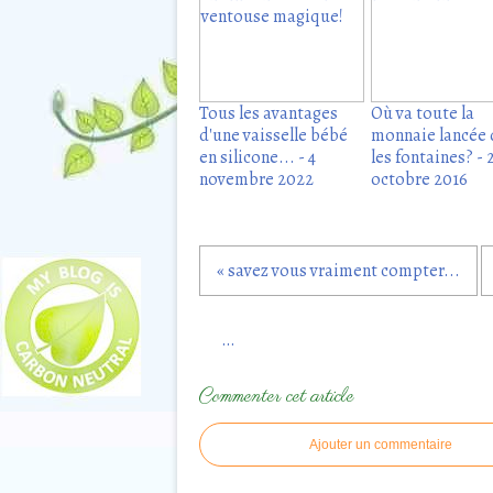
Tous les avantages
Où va toute la
d'une vaisselle bébé
monnaie lancée 
en silicone... - 4
les fontaines? - 
novembre 2022
octobre 2016
« savez vous vraiment compter...
…
Commenter cet article
Ajouter un commentaire