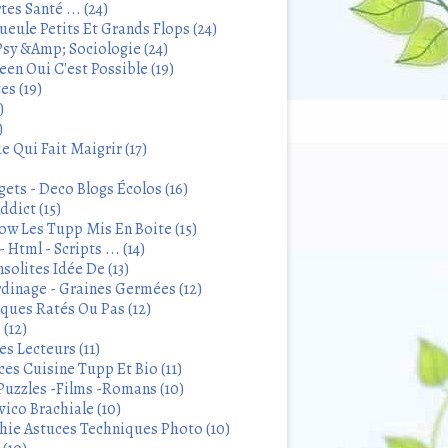
tes Santé ... (24)
eule Petits Et Grands Flops (24)
sy &Amp; Sociologie (24)
en Oui C'est Possible (19)
es (19)
)
)
 Qui Fait Maigrir (17)
ets - Deco Blogs Écolos (16)
ddict (15)
 Les Tupp Mis En Boite (15)
 Html - Scripts ... (14)
solites Idée De (13)
rdinage - Graines Germées (12)
iques Ratés Ou Pas (12)
 (12)
s Lecteurs (11)
ces Cuisine Tupp Et Bio (11)
Puzzles -Films -Romans (10)
ico Brachiale (10)
ie Astuces Techniques Photo (10)