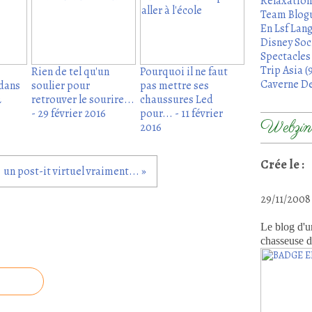
Relaxation
Team Blogu
En Lsf Lang
Disney Soci
Spectacles 
Trip Asia (
Rien de tel qu'un
Pourquoi il ne faut
Caverne De
dans
soulier pour
pas mettre ses
2
retrouver le sourire...
chaussures Led
- 29 février 2016
pour... - 11 février
Webzine
2016
Crée le :
un post-it virtuel vraiment... »
29/11/200
Le blog d'u
chasseuse d