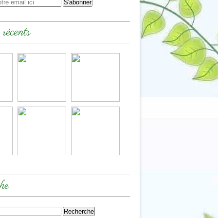
 récents
he