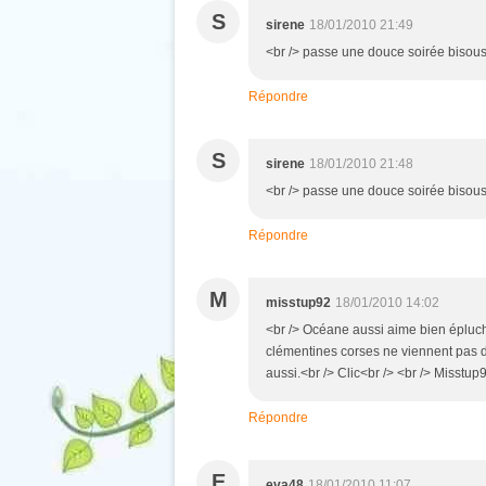
S
sirene
18/01/2010 21:49
<br /> passe une douce soirée bisous 
Répondre
S
sirene
18/01/2010 21:48
<br /> passe une douce soirée bisous 
Répondre
M
misstup92
18/01/2010 14:02
<br /> Océane aussi aime bien éplucher
clémentines corses ne viennent pas de
aussi.<br /> Clic<br /> <br /> Misstup9
Répondre
E
eva48
18/01/2010 11:07