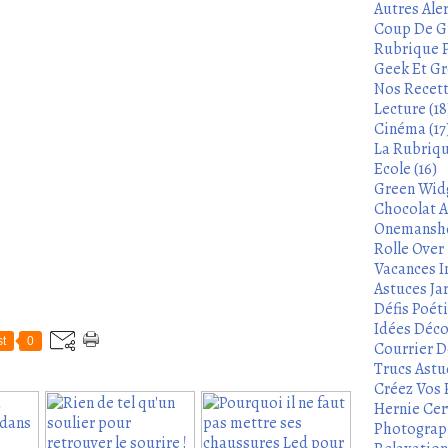
Autres Aler
Coup De Gu
Rubrique P
Geek Et Gre
Nos Recett
Lecture (18
Cinéma (17
La Rubrique
Ecole (16)
Green Widg
Chocolat A
Onemanshow
Rolle Over -
Vacances In
Astuces Ja
Défis Poét
Idées Déco
t
0
Courrier De
Trucs Astu
Créez Vos 
Hernie Cerv
Photograph