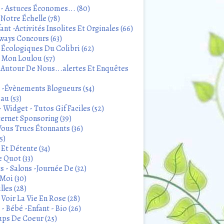
 - Astuces Économes... (80)
Notre Échelle (78)
ant -Activités Insolites Et Orginales (66)
ways Concours (63)
 Écologiques Du Colibri (62)
t Mon Loulou (57)
 Autour De Nous...alertes Et Enquêtes
s -Évènements Blogueurs (54)
au (53)
 Widget - Tutos Gif Faciles (52)
ternet Sponsoring (39)
Vous Trucs Étonnants (36)
5)
Et Détente (34)
 Quot (33)
 - Salons -Journée De (32)
Moi (30)
lles (28)
Voir La Vie En Rose (28)
- Bébé -Enfant - Bio (26)
ps De Coeur (25)