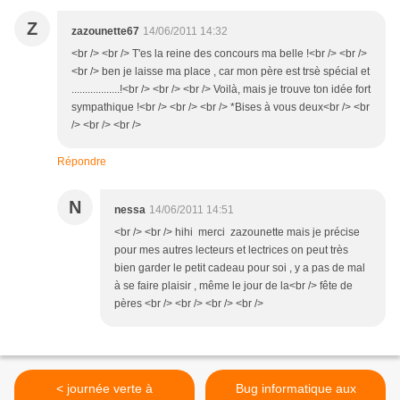
Z
zazounette67
14/06/2011 14:32
<br /> <br /> T'es la reine des concours ma belle !<br /> <br />
<br /> ben je laisse ma place , car mon père est trsè spécial et
..................!<br /> <br /> <br /> Voilà, mais je trouve ton idée fort
sympathique !<br /> <br /> <br /> *Bises à vous deux<br /> <br
/> <br /> <br />
Répondre
N
nessa
14/06/2011 14:51
<br /> <br /> hihi merci zazounette mais je précise
pour mes autres lecteurs et lectrices on peut très
bien garder le petit cadeau pour soi , y a pas de mal
à se faire plaisir , même le jour de la<br /> fête de
pères <br /> <br /> <br /> <br />
< journée verte à
Bug informatique aux