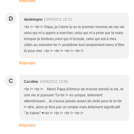
Répondre
D
danielegou
15/06/2011 16:22
<br /> <br /> Papa, je t’aime tu es le premier homme de ma vie
celui qui m’a appris a marcher, celui qui m’a prise par la main
lorsque je tombais,celui qui m’ecoute, celui qui est à mes
côtés au moindre<br /> problème tout simplement merci d’être
là pour moi .<br /> <br /> <br /> <br />
Répondre
C
Caroline
15/06/2011 15:56
<br /> <br /> Merci Papa d'Amour de m'avoir donné la vie, et
une vie si joyeuse! Tu<br /> es unique, tellement
attendrissant... Je n'aurai jamais assez de mots pour te le<br
/> dire, alors je finis par un simple mais tellement significatif
"Je t'aime".♥<br /> <br /> <br /> <br />
Répondre