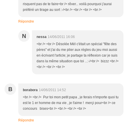
risquent pas de te faire<br /> rêver... voilà pourquoi j'aurai
préféré un tirage au sort :-/<br /> <br /> <br /> <br />
Répondre
N
nessa
14/06/2011 16:06
<br /> <br /> Désolée Mél c'était un spécial "fête des
pères" et j'ai du me plier aux règles du jeu moi aussi
en écrivant l'article; je partage ta réflexion car je suis
dans la même situation que toi ...:-/<br /> bizzz <br />
<br /> <br /> <br />
B
borabora
14/06/2011 14:52
<br /> <br /> Pur toi mon petit papa , je ferais n'importe quoi tu
est le 1 er homme de ma vie , je t'aime ! merçi pour<br /> ce
concours bises<br /> <br /> <br /> <br />
Répondre