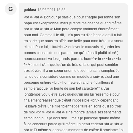
G
geblust
15/06/2011 15:55
<br /> <br /> Bonjour, je sais que pour chaque personne son
papa est exceptionnel mais je tente ma chance quand même.
<br /> <br /> <br /> Mon père compte vraiment énormément
pour moi. Comme il le dit, il n'a pas eu d'enfance alors il a fait
en sorte que nous en offrir une belle pour mon frère, ma soeur
et moi. Pour lui, il faut<br /> enlever le mauvais et garder les
bonnes choses de nos parents ce qu'il réussit plutôt bien! (
heureusement vu les grands-parents hum^^)<br /> <br /> <br
/> Même si c'est quelqu'un de très strict et qui peut sembler
très sévère, il a un coeur énorme et donne sans compter. Je
lai toujours considéré comme un modèle à suivre, c'est une
personne entière,<br /> honnête et franche ( d'ailleurs il
semblerait que j'ai hérité de son fort caractère^^). J'ai
longtemps voulu être avec quelqu'un qui lui ressemble pour
finalement réaliser que c'était impossible,<br /> cependant
j'essaye d'être une fille "bien" et de faire en sorte qu'il soit fier
de moi.<br /> <br /> <br /> Il ne montre jamais ses sentiments
et moi non plus je dois dire ... mais je participe quand même
à ce concours parce qu'il mérite un beau cadeau.<br /> <br />
<br /> Et même si dans des moments de colère il proclame " si