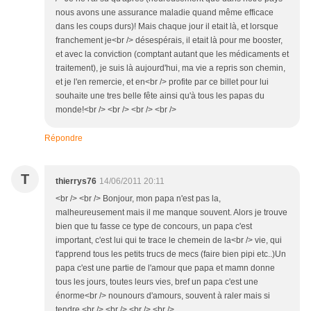
nous avons une assurance maladie quand même efficace
dans les coups durs)! Mais chaque jour il etait là, et lorsque
franchement je<br /> désespérais, il etait là pour me booster,
et avec la conviction (comptant autant que les médicaments et
traitement), je suis là aujourd'hui, ma vie a repris son chemin,
et je l'en remercie, et en<br /> profite par ce billet pour lui
souhaite une tres belle fête ainsi qu'à tous les papas du
monde!<br /> <br /> <br /> <br />
Répondre
T
thierrys76
14/06/2011 20:11
<br /> <br /> Bonjour, mon papa n'est pas la,
malheureusement mais il me manque souvent. Alors je trouve
bien que tu fasse ce type de concours, un papa c'est
important, c'est lui qui te trace le chemein de la<br /> vie, qui
t'apprend tous les petits trucs de mecs (faire bien pipi etc..)Un
papa c'est une partie de l'amour que papa et mamn donne
tous les jours, toutes leurs vies, bref un papa c'est une
énorme<br /> nounours d'amours, souvent à raler mais si
tendre.<br /> <br /> <br /> <br />