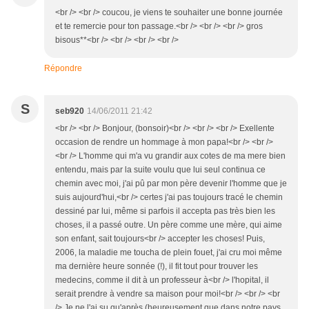
<br /> <br /> coucou, je viens te souhaiter une bonne journée
et te remercie pour ton passage.<br /> <br /> <br /> gros
bisous**<br /> <br /> <br /> <br />
Répondre
S
seb920
14/06/2011 21:42
<br /> <br /> Bonjour, (bonsoir)<br /> <br /> <br /> Exellente
occasion de rendre un hommage à mon papa!<br /> <br />
<br /> L'homme qui m'a vu grandir aux cotes de ma mere bien
entendu, mais par la suite voulu que lui seul continua ce
chemin avec moi, j'ai pû par mon père devenir l'homme que je
suis aujourd'hui,<br /> certes j'ai pas toujours tracé le chemin
dessiné par lui, même si parfois il accepta pas très bien les
choses, il a passé outre. Un père comme une mère, qui aime
son enfant, sait toujours<br /> accepter les choses! Puis,
2006, la maladie me toucha de plein fouet, j'ai cru moi même
ma dernière heure sonnée (!), il fit tout pour trouver les
medecins, comme il dit à un professeur à<br /> l'hopital, il
serait prendre à vendre sa maison pour moi!<br /> <br /> <br
/> Je ne l'ai su qu'après (heureusement que dans notre pays