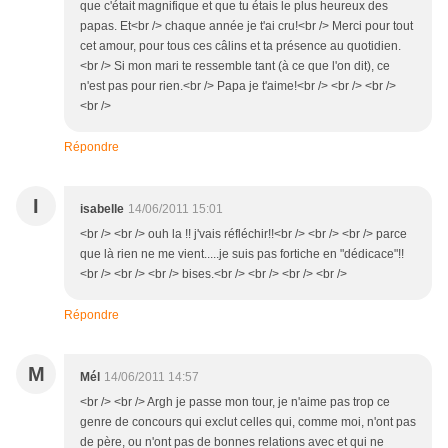
que c'était magnifique et que tu étais le plus heureux des
papas. Et<br /> chaque année je t'ai cru!<br /> Merci pour tout
cet amour, pour tous ces câlins et ta présence au quotidien.
<br /> Si mon mari te ressemble tant (à ce que l'on dit), ce
n'est pas pour rien.<br /> Papa je t'aime!<br /> <br /> <br />
<br />
Répondre
I
isabelle
14/06/2011 15:01
<br /> <br /> ouh la !! j'vais réfléchir!!<br /> <br /> <br /> parce
que là rien ne me vient.....je suis pas fortiche en "dédicace"!!
<br /> <br /> <br /> bises.<br /> <br /> <br /> <br />
Répondre
M
Mél
14/06/2011 14:57
<br /> <br /> Argh je passe mon tour, je n'aime pas trop ce
genre de concours qui exclut celles qui, comme moi, n'ont pas
de père, ou n'ont pas de bonnes relations avec et qui ne