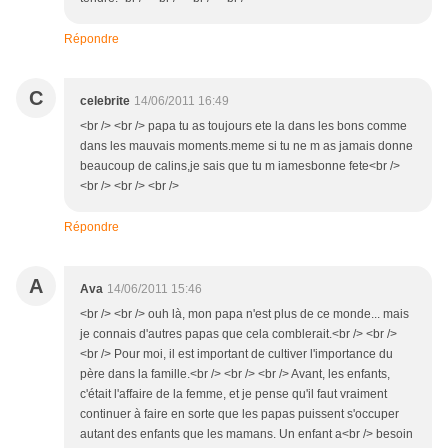
Répondre
C
celebrite
14/06/2011 16:49
<br /> <br /> papa tu as toujours ete la dans les bons comme
dans les mauvais moments.meme si tu ne m as jamais donne
beaucoup de calins,je sais que tu m iamesbonne fete<br />
<br /> <br /> <br />
Répondre
A
Ava
14/06/2011 15:46
<br /> <br /> ouh là, mon papa n'est plus de ce monde... mais
je connais d'autres papas que cela comblerait.<br /> <br />
<br /> Pour moi, il est important de cultiver l'importance du
père dans la famille.<br /> <br /> <br /> Avant, les enfants,
c'était l'affaire de la femme, et je pense qu'il faut vraiment
continuer à faire en sorte que les papas puissent s'occuper
autant des enfants que les mamans. Un enfant a<br /> besoin