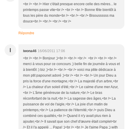
<br /> <br /> Hier c'était presque encore celle des mères... le
printemps passe vite<br /> <br /> <br /> Bonne fête bientôt à
tous les père du monde<br /> <br /> <br /> Bisoussssss ma
douce<br /> <br /> <br /> <br />
Répondre
I
iwona46
16/06/2011 17:06
<br /> <br /> Bonjour ;)<br /> <br /> <br /> <br /> <br /> <br />
merci à vous pour ce concours ;) belle fin de journée à vous et
à bientôt :) biz ;)<br /> <br /> <br /> voici ma ptite dédicace à
mon ptit papounet adoré ;)<br /> <br /> <br /> Un jour Dieu a
pris la force d'une montagne,<br /> La majesté d'un arbre,<br
/> La chaleur d'un soleil d'été,<br /> Le calme d'une mer Azur,
<br /> L'âme généreuse de la nature,<br /> Le bras
réconfortant de la nuit,<br /> La sagesse des âges,<br /> La
puissance de vol de l'aigle,<br /> La joie d'un matin de
printemps,<br /> La patience de l'éternité,<br /> puis Dieu a
combiné ces qualités,<br /> Quand il n'y avait plus rien à
ajouter,<br /> Il savait que son chef d'œuvre était complet<br
/> Et il l'a appelé ... Papa! :)<br /> <br /> Je t'aime Papa ;) with