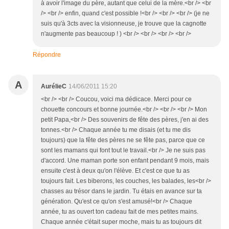
à avoir l'image du père, autant que celui de la mère.<br /> <br
/> <br /> enfin, quand c'est possible !<br /> <br /> <br /> (je ne
suis qu'à 3cts avec la visionneuse, je trouve que la cagnotte
n'augmente pas beaucoup ! ) <br /> <br /> <br /> <br />
Répondre
A
AurélieC
14/06/2011 15:20
<br /> <br /> Coucou, voici ma dédicace. Merci pour ce
chouette concours et bonne journée.<br /> <br /> <br /> Mon
petit Papa,<br /> Des souvenirs de fête des pères, j'en ai des
tonnes.<br /> Chaque année tu me disais (et tu me dis
toujours) que la fête des pères ne se fête pas, parce que ce
sont les mamans qui font tout le travail.<br /> Je ne suis pas
d'accord. Une maman porte son enfant pendant 9 mois, mais
ensuite c'est à deux qu'on l'élève. Et c'est ce que tu as
toujours fait. Les biberons, les couches, les balades, les<br />
chasses au trésor dans le jardin. Tu étais en avance sur ta
génération. Qu'est ce qu'on s'est amusé!<br /> Chaque
année, tu as ouvert ton cadeau fait de mes petites mains.
Chaque année c'était super moche, mais tu as toujours dit