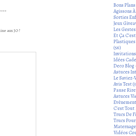
Bons Plans
Agissons À 
****
Sorties Enf
Jeux Givea
Les Gestes
line aux JO ?
Et Ça C'es
Plastiques
(56)
Invitation
Idées Cade
Deco Blog -
Astuces In
Le Saviez-
Avis Test (3
Pause Rire 
Astuces Vie
Evènements
C'est Tout 
Trucs De Fi
Trucs Pour 
Maternage 
Vidéos Cou