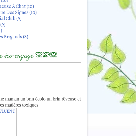
 (10)
euse À Chat (10)
ue Des Signes (10)
al Club (9)
(9)
9)
s Brigands (8)
 éco-engagé 🙊🙉🙈
8
ne maman un brin écolo un brin rêveuse et
es matières toxiques