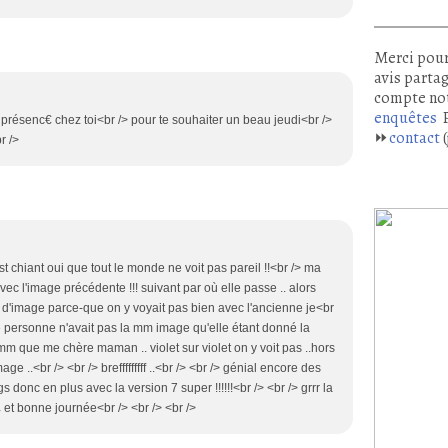
Merci pour
avis partag
compte no
enquêtes
P
e présenc€ chez toi<br /> pour te souhaiter un beau jeudi<br />
⏩
contact
(
r />
'est chiant oui que tout le monde ne voit pas pareil !!<br /> ma
ec l'image précédente !!! suivant par où elle passe .. alors
 d'image parce-que on y voyait pas bien avec l'ancienne je<br
e personne n'avait pas la mm image qu'elle étant donné la
 mm que me chère maman .. violet sur violet on y voit pas ..hors
ge ..<br /> <br /> brefffffffff ..<br /> <br /> génial encore des
 donc en plus avec la version 7 super !!!!!!<br /> <br /> grrr la
£ et bonne journée<br /> <br /> <br />