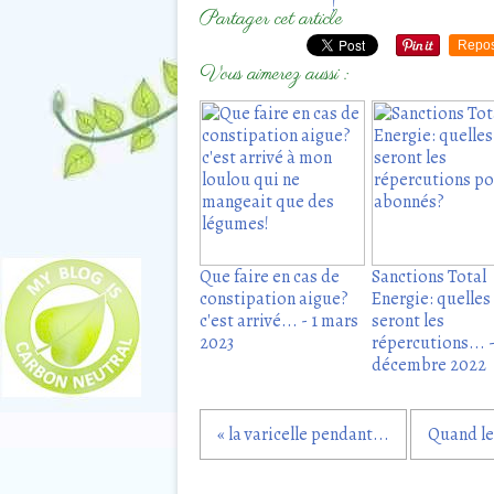
Partager cet article
Repos
Vous aimerez aussi :
Que faire en cas de
Sanctions Total
constipation aigue?
Energie: quelles
c'est arrivé... - 1 mars
seront les
2023
répercutions... 
décembre 2022
« la varicelle pendant...
Quand le