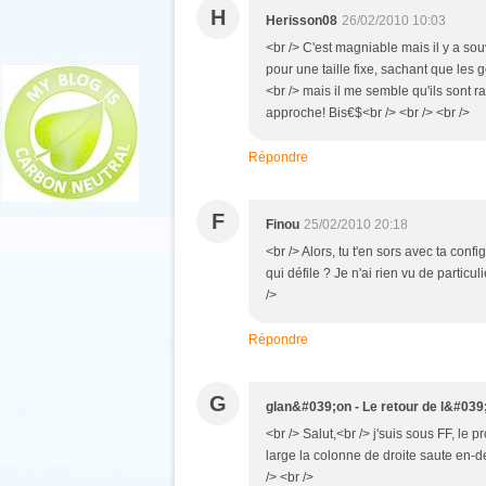
H
Herisson08
26/02/2010 10:03
<br /> C'est magniable mais il y a so
pour une taille fixe, sachant que les 
<br /> mais il me semble qu'ils sont r
approche! Bis€$<br /> <br /> <br />
Répondre
F
Finou
25/02/2010 20:18
<br /> Alors, tu t'en sors avec ta confi
qui défile ? Je n'ai rien vu de particul
/>
Répondre
G
glan&#039;on - Le retour de l&#0
<br /> Salut,<br /> j'suis sous FF, le 
large la colonne de droite saute en-
/> <br />