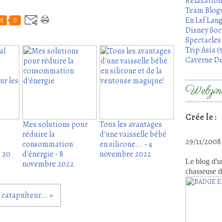
Relaxation
Team Blogu
En Lsf Lang
t
0
Disney Soci
Spectacles 
Trip Asia (
Caverne De
Webzine
Crée le :
Mes solutions pour
Tous les avantages
réduire la
d'une vaisselle bébé
29/11/200
consommation
en silicone... - 4
- 20
d'énergie - 8
novembre 2022
Le blog d'u
novembre 2022
chasseuse d
 catapulteur... »