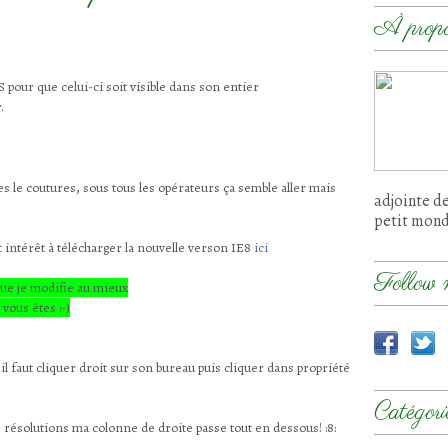
À prop
S
pour que celui-ci soit visible dans son entier
.
,
es le coutures
sous tous les opérateurs ça semble aller
mais
adjointe d
petit mon
 intérêt à télécharger la nouvelle verson IE8
ici
Follow 
que je modifie au mieux
vous êtes :-)
il faut cliquer droit sur son bureau puis cliquer dans propriété
Catégori
s résolutions ma colonne de droite passe tout en dessous! :8: