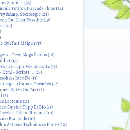
tes Santé ... (24)
eule Petits Et Grands Flops (24)
sy &Amp; Sociologie (24)
en Oui C'est Possible (19)
es (19)
)
)
 Qui Fait Maigrir (17)
ets - Deco Blogs Écolos (16)
ddict (15)
 Les Tupp Mis En Boite (15)
 Html - Scripts ... (14)
solites Idée De (13)
rdinage - Graines Germées (12)
iques Ratés Ou Pas (12)
 (12)
s Lecteurs (11)
ces Cuisine Tupp Et Bio (11)
Puzzles -Films -Romans (10)
ico Brachiale (10)
ie Astuces Techniques Photo (10)