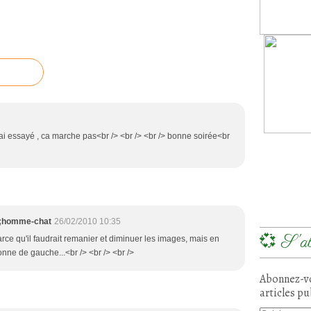
 j'ai essayé , ca marche pas<br /> <br /> <br /> bonne soirée<br
39;homme-chat
26/02/2010 10:35
💞 S'ab
arce qu'il faudrait remanier et diminuer les images, mais en
onne de gauche...<br /> <br /> <br />
Abonnez-vo
articles pu