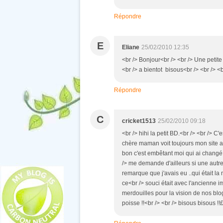
Répondre
E
Eliane
25/02/2010 12:35
<br /> Bonjour<br /> <br /> Une petit
<br /> a bientot bisous<br /> <br /> <b
Répondre
C
cricket1513
25/02/2010 09:18
<br /> hihi la petit BD.<br /> <br /> C
chère maman voit toujours mon site av
bon c'est embêtant moi qui ai changé
/> me demande d'ailleurs si une autr
remarque que j'avais eu ..qui était la
ce<br /> souci était avec l'ancienne ima
merdouilles pour la vision de nos blogs
poisse !!<br /> <br /> bisous bisous !!