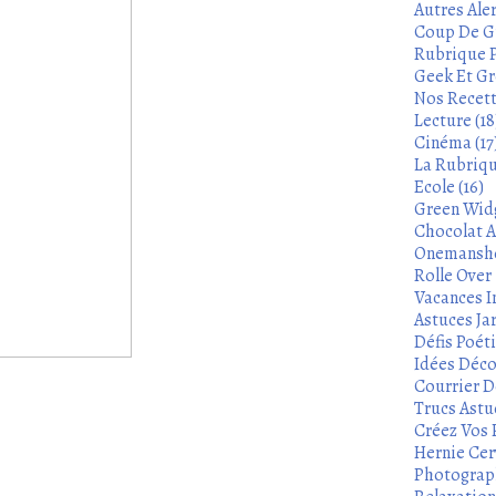
Autres Aler
Coup De Gu
Rubrique P
Geek Et Gre
Nos Recett
Lecture (18
Cinéma (17
La Rubrique
Ecole (16)
Green Widg
Chocolat A
Onemanshow
Rolle Over -
Vacances In
Astuces Ja
Défis Poét
Idées Déco
Courrier De
Trucs Astu
Créez Vos 
Hernie Cerv
Photograph