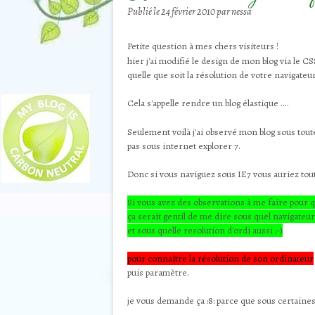
Publié le
24 février 2010
par nessa
Petite question à mes chers visiteurs !
hier j'ai modifié le design de mon blog via le CS
quelle que soit la résolution de votre navigateur
Cela s'appelle rendre un blog élastique ....
Seulement voilà j'ai observé mon blog sous tout
pas sous internet explorer 7.
Donc si vous naviguez sous IE7 vous auriez tout
Si vous avez des observations à me faire pour 
ça serait gentil de me dire sous quel navigateur 
et sous quelle resolution d'ordi aussi :-)
pour connaître la résolution de son ordinateur
puis paramètre.
je vous demande ça
:8: parce que sous certaine