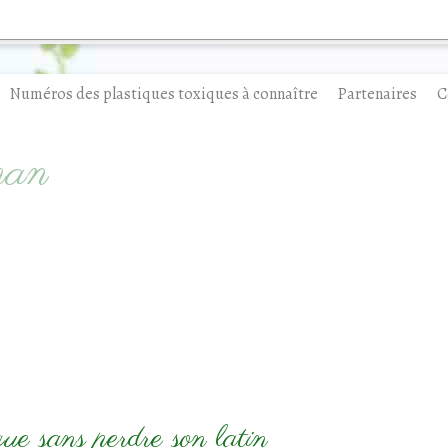
Numéros des plastiques toxiques à connaître
Partenaires
C
man
ue sans perdre son latin