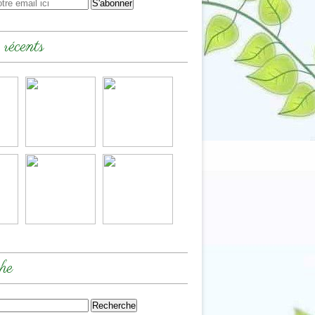
 récents
he