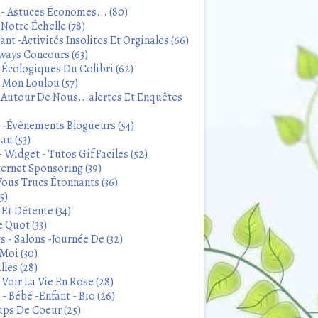
 - Astuces Économes... (80)
Notre Échelle (78)
ant -Activités Insolites Et Orginales (66)
ways Concours (63)
 Écologiques Du Colibri (62)
t Mon Loulou (57)
 Autour De Nous...alertes Et Enquêtes
s -Évènements Blogueurs (54)
au (53)
 Widget - Tutos Gif Faciles (52)
ternet Sponsoring (39)
Vous Trucs Étonnants (36)
5)
Et Détente (34)
 Quot (33)
 - Salons -Journée De (32)
Moi (30)
lles (28)
Voir La Vie En Rose (28)
- Bébé -Enfant - Bio (26)
ps De Coeur (25)