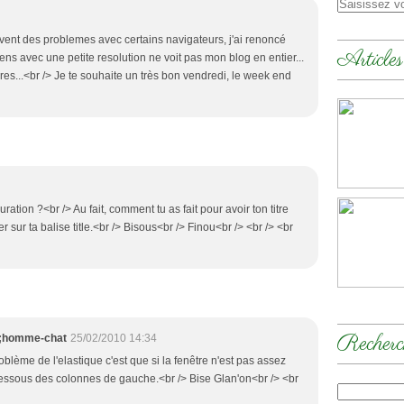
uvent des problemes avec certains navigateurs, j'ai renoncé
Articles
gens avec une petite resolution ne voit pas mon blog en entier...
ares...<br /> Je te souhaite un très bon vendredi, le week end
guration ?<br /> Au fait, comment tu as fait pour avoir ton titre
ier sur ta balise title.<br /> Bisous<br /> Finou<br /> <br /> <br
Recherc
39;homme-chat
25/02/2010 14:34
problème de l'elastique c'est que si la fenêtre n'est pas assez
dessous des colonnes de gauche.<br /> Bise Glan'on<br /> <br