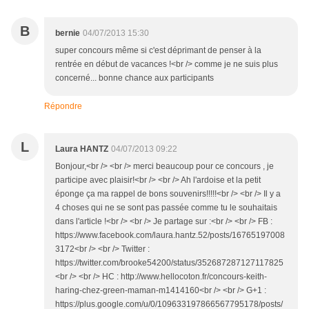
B
bernie
04/07/2013 15:30
super concours même si c'est déprimant de penser à la
rentrée en début de vacances !<br /> comme je ne suis plus
concerné... bonne chance aux participants
Répondre
L
Laura HANTZ
04/07/2013 09:22
Bonjour,<br /> <br /> merci beaucoup pour ce concours , je
participe avec plaisir!<br /> <br /> Ah l'ardoise et la petit
éponge ça ma rappel de bons souvenirs!!!!!<br /> <br /> Il y a
4 choses qui ne se sont pas passée comme tu le souhaitais
dans l'article !<br /> <br /> Je partage sur :<br /> <br /> FB :
https://www.facebook.com/laura.hantz.52/posts/16765197008
3172<br /> <br /> Twitter :
https://twitter.com/brooke54200/status/352687287127117825
<br /> <br /> HC : http://www.hellocoton.fr/concours-keith-
haring-chez-green-maman-m1414160<br /> <br /> G+1 :
https://plus.google.com/u/0/109633197866567795178/posts/