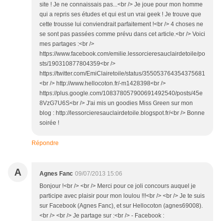
site ! Je ne connaissais pas...<br /> Je joue pour mon homme
qui a repris ses études et qui est un vrai geek ! Je trouve que
cette trousse lui conviendrait parfaitement !<br /> 4 choses ne
se sont pas passées comme prévu dans cet article.<br /> Voici
mes partages :<br />
https://www.facebook.com/emilie.lessorcieresauclairdetoile/po
sts/190310877804359<br />
https://twitter.com/EmiClairetoile/status/355053764354375681
<br /> http://www.hellocoton.fr/-m1428398<br />
https://plus.google.com/108378057900691492540/posts/45e
8VzG7U6S<br /> J'ai mis un goodies Miss Green sur mon
blog : http://lessorcieresauclairdetoile.blogspot.fr/<br /> Bonne
soirée !
Répondre
A
Agnes Fanc
09/07/2013 15:06
Bonjour !<br /> <br /> Merci pour ce joli concours auquel je
participe avec plaisir pour mon loulou !!!<br /> <br /> Je te suis
sur Facebook (Agnes Fanc), et sur Hellocoton (agnes69008).
<br /> <br /> Je partage sur :<br /> - Facebook :