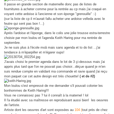
Il passe en grande section de maternelle donc pas de listes de
fournitures à acheter comme pour la rentrée au cp mais j'ai craqué en
voyant cette ardoise à l'ancienne et son éponge "grenouille" :-)
(sur la liste de cp il m'aurait fallu acheter une ardoise velleda avec le
feutre qui sent pas bon !...)
Après l'ardoise et l'éponge, dans le colis une jolie trousse estra-terrestre
choisie par mon loulou et l'agenda Keith Haring pour ma rentrée de
septembre.
Je ne suis plus à l'école moâ mais sans agenda et to do list ...j'ai
tendance à m'éparpiller et m'égarer oups!
J'avais choisi le premier agenda dans le lot de 3 çi-dessous mais j'ai
appris plus tard que l'on ne pouvait pas choisir...déçue quand je m'en
suis rendue compte en validant ma commande et ravie quand j'ai reçu
mon paquet car cet autre design est très chouette!
( et de #2)
Mon loulou s'est empressé de me demander s'il pouvait colorier les
bonhommes de Keith Haring!!!
Vous ne connaissez pas ? lui il connaît à la maternel ! lol
Il l'a étudié avec sa maîtresse en reproduisant aussi bien! les oeuvres
de l'artiste.
Artiste dont les oeuvres d'art sont exposées au
104 (
tout près de chez