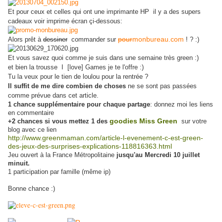
Et pour ceux et celles qui ont une imprimante HP il y a des supers
cadeaux voir imprime écran çi-dessous:
pour
monbureau.com
Alors prêt à
dessiner
commander sur
! ? :)
Et vous savez quoi comme je suis dans une semaine très green :)
et bien la trousse I [love] Games je te l'offre :)
Tu la veux pour le tien de loulou pour la rentrée ?
Il suffit de me dire combien de choses
ne se sont pas passées
comme prévue dans cet article.
1 chance supplémentaire pour chaque partage
: donnez moi les liens
en commentaire
+2 chances si vous mettez 1 des
goodies Miss Green
sur votre
blog avec ce lien
http://www.greenmaman.com/article-l-evenement-c-est-green-
des-jeux-des-surprises-explications-118816363.html
Jeu ouvert à la France Métropolitaine
jusqu'au Mercredi 10 juillet
minuit.
1 participation par famille (même ip)
Bonne chance :)