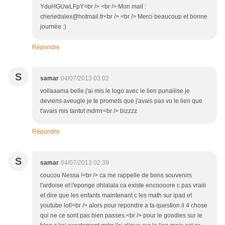
YduHGUwLFpY<br /> <br /> Mon mail :
cheriedalex@hotmail.fr<br /> <br /> Merci beaucoup et bonne
journée :)
Répondre
S
samar
04/07/2013 03:02
voilaaama belle j'ai mis le logo avec le lien punaiiise je
deviens aveugle je te promets que j'avais pas vu le lien que
t'avais mis tantot mdrrrr<br /> bizzzz
Répondre
S
samar
04/07/2013 02:39
coucou Nessa !<br /> ca me rappelle de bons souvenirs
l'ardoise et l'eponge ohlalala ca existe encoooore c pas vraiii
et dire que les enfants maintenant c les math sur ipad et
youtube loll<br /> alors pour repondre a ta question il 4 chose
qui ne ce sont pas bien passes.<br /> pour le goodies sur le