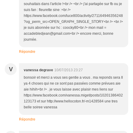
souhaitais dans l'article !<br /> <br /> j'ai partagée sur fb ou je
suis fan : fleurette sine :<br />
https://www.facebook.com/luce800/activity/271164946356248
?og_perm_src=OPEN_GRAPH_SINGLE_STORY<br /> <br />
je suis abonnée sur hc : coocky80<br /> mon mail =
accadebledjean@gmail.com<br /> encore merci, bonne
journée.
Répondre
V
vanessa degrave
10/07/2013 23:27
bonsoir et merci a vous ses gentie a vous . ma reponds sera Il
ya 4 choses qui ne ce sont pas passées comme prévues aie
aie hihih<br /> . je vous laisse avec plaisir mes liens sur
https://www.facebook.com/vanessa.miget/posts/10201386402
123173 et sur http://www.hellocoton.fr/-m1428584 une tres
belle soiree vanessa
Répondre