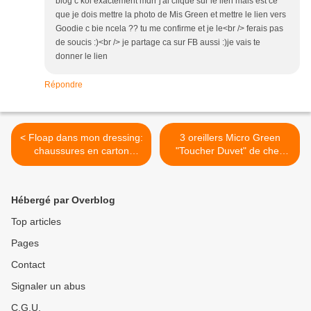
blog c koi exactement mdrr j'ai clique sur le lien mais est ce
que je dois mettre la photo de Mis Green et mettre le lien vers
Goodie c bie ncela ?? tu me confirme et je le<br /> ferais pas
de soucis :)<br /> je partage ca sur FB aussi :)je vais te
donner le lien
Répondre
< Floap dans mon dressing:
3 oreillers Micro Green
chaussures en carton
"Toucher Duvet" de chez
biodégradable! pas cool!
DODO à gagner ici pour
faire de beaux rêves >
Hébergé par Overblog
Top articles
Pages
Contact
Signaler un abus
C.G.U.