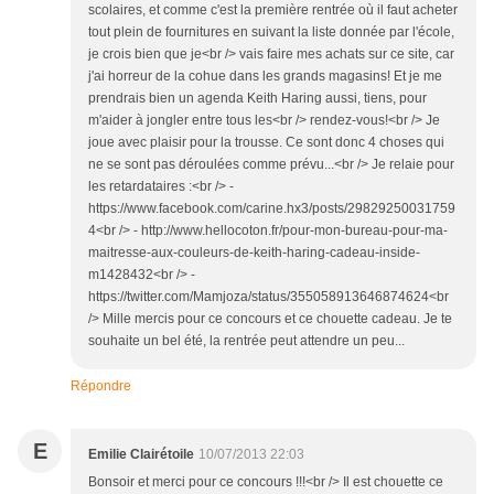
scolaires, et comme c'est la première rentrée où il faut acheter
tout plein de fournitures en suivant la liste donnée par l'école,
je crois bien que je<br /> vais faire mes achats sur ce site, car
j'ai horreur de la cohue dans les grands magasins! Et je me
prendrais bien un agenda Keith Haring aussi, tiens, pour
m'aider à jongler entre tous les<br /> rendez-vous!<br /> Je
joue avec plaisir pour la trousse. Ce sont donc 4 choses qui
ne se sont pas déroulées comme prévu...<br /> Je relaie pour
les retardataires :<br /> -
https://www.facebook.com/carine.hx3/posts/29829250031759
4<br /> - http://www.hellocoton.fr/pour-mon-bureau-pour-ma-
maitresse-aux-couleurs-de-keith-haring-cadeau-inside-
m1428432<br /> -
https://twitter.com/Mamjoza/status/355058913646874624<br
/> Mille mercis pour ce concours et ce chouette cadeau. Je te
souhaite un bel été, la rentrée peut attendre un peu...
Répondre
E
Emilie Clairétoile
10/07/2013 22:03
Bonsoir et merci pour ce concours !!!<br /> Il est chouette ce