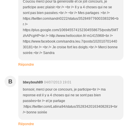
Coucou merci pour ta générosité et ce joli concours, je
participe avec plaisir.<br /> <br /> Il y a 4 choses qui ne se
sont pas bien passées.<br /> <br /> Mes partages :<br />
https://twitter.com/sandri0222/status/352849776003383296<b
r />
https://plus.google.com/106945574152304558675/posts/5MT
zhAPcgHP<br /> http://www.hellocoton.fr/-m1415968<br />
https://www.facebook.com/sandra.leu.7/posts/102010701440
30181<br /> <br /> Je croise fort les doigts.<br /> Merci bonne
soirée.<br /> Sandra
Répondre
B
bbeybouh89
04/07/2013 19:01
bonsoir, merci pour ce concours, je participe<br /> ma
reponse est il y a 4 choses qui ne se sont pas bien
passées<br /> et je partage
:https://twitter.com/Latiina94/status/352834201634082819<br
/> bonne soirée
Répondre