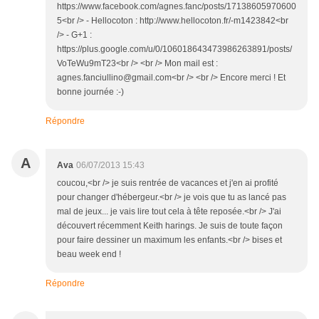
https://www.facebook.com/agnes.fanc/posts/17138605970600
5<br /> - Hellocoton : http://www.hellocoton.fr/-m1423842<br
/> - G+1 :
https://plus.google.com/u/0/106018643473986263891/posts/
VoTeWu9mT23<br /> <br /> Mon mail est :
agnes.fanciullino@gmail.com<br /> <br /> Encore merci ! Et
bonne journée :-)
Répondre
A
Ava
06/07/2013 15:43
coucou,<br /> je suis rentrée de vacances et j'en ai profité
pour changer d'hébergeur.<br /> je vois que tu as lancé pas
mal de jeux... je vais lire tout cela à tête reposée.<br /> J'ai
découvert récemment Keith harings. Je suis de toute façon
pour faire dessiner un maximum les enfants.<br /> bises et
beau week end !
Répondre