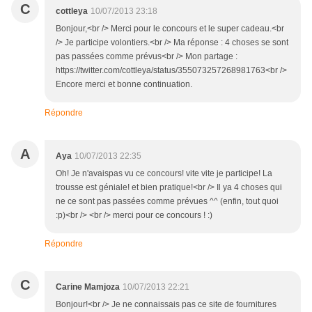
C
cottleya
10/07/2013 23:18
Bonjour,<br /> Merci pour le concours et le super cadeau.<br
/> Je participe volontiers.<br /> Ma réponse : 4 choses se sont
pas passées comme prévus<br /> Mon partage :
https://twitter.com/cottleya/status/355073257268981763<br />
Encore merci et bonne continuation.
Répondre
A
Aya
10/07/2013 22:35
Oh! Je n'avaispas vu ce concours! vite vite je participe! La
trousse est géniale! et bien pratique!<br /> Il ya 4 choses qui
ne ce sont pas passées comme prévues ^^ (enfin, tout quoi
:p)<br /> <br /> merci pour ce concours ! :)
Répondre
C
Carine Mamjoza
10/07/2013 22:21
Bonjour!<br /> Je ne connaissais pas ce site de fournitures