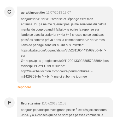
G
geraldinegautier
11/07/2013 13:07
bonjour<br /> <br /> L'ardoise et l'éponge c'est mon
enfance..lol..ça ne me rajeunit pas, je me souviens du calcul
mental du coup quand il fallait vite écrire la réponse sur
l'ardoise avec la craie<br /> <br /> 4 choses ne se sont pas
passées comme prévu dans la commande<br /> <br /> mes
liens de partage sont:<br /> <br /> sur twitter:
https://twitter.com/gggaut/status/355281165449568256<br />
sur
G+:https://plus.google.com/u/0/112901339988057938964/pos
ts/VsNpEPCcYEU<br /> sur hc:
http://www.hellocoton.fr/concours-pourmonbureau-
m1429858<br /> <br /> merci et bonne journée
Répondre
F
fleurette sine
11/07/2013 12:58
bonjour, je participe avec grand plaisir à ce très joli concours.
<br /> y a 4 choses qui ne se sont pas passée comme tu le