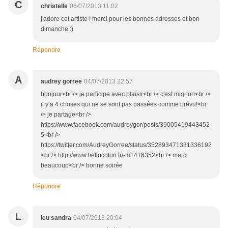
C
christelle
06/07/2013 11:02
j'adore cet artiste ! merci pour les bonnes adresses et bon
dimanche :)
Répondre
A
audrey gorree
04/07/2013 22:57
bonjour<br /> je participe avec plaisir<br /> c'est mignon<br />
il y a 4 choses qui ne se sont pas passées comme prévu!<br
/> je partage<br />
https://www.facebook.com/audreygor/posts/39005419443452
5<br />
https://twitter.com/AudreyGorree/status/352893471331336192
<br /> http://www.hellocoton.fr/-m1416352<br /> merci
beaucoup<br /> bonne soirée
Répondre
L
leu sandra
04/07/2013 20:04