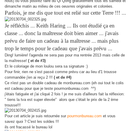
nous) où vous pouvez faire du Qi Qong gratuitement tous les samedi et
dimanche matin au milieu de ces oeuvres originales et colorées.
Parfois, je me dis que tout est relié sur cette Terre !!! ...
Je réfléchis ... Keith Haring ... Ils ont étudié ça en
classe ... donc la maîtresse doit bien aimer ... j'avais
prévu de faire un cadeau à la maîtresse ... mais plus
trop le temps pour le cadeau que j'avais prévu ...
Ding! lumière! l'agenda ne sera pas pour ma rentrée 2013 mais celle de
la maîtresse!
( et de #3)
Et le coloriage de mon loulou sera sa signature :)
Pour finir, rien ne s'est passé comme prévu car au lieu d'1 trousse
commandée j'en ai reçu 2 !!!
( et de #4)
Ce n'est pas un double cadeau de monbureau.com (eh oui tout le colis
est cadeau pour que je teste
pourmonbureau.com
^^)
j'étais fatiguée et j'ai cliqué 2 fois ! je me suis d'ailleurs fait la réflexion:
" tiens la tva est super élevée" alors que c'était le prix de la 2 ème
trousse!!!
Pour cet article je suis retournée sur
pourmonbureau.com
et vous
savez quoi ? C'est les soldes !!!
ils ont fracassé le bureau lol