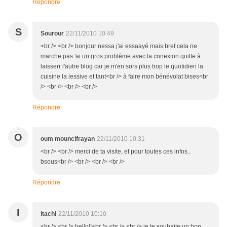
Répondre
S
Sourour
22/11/2010 10:49
<br /> <br /> bonjour nessa j'ai essaayé mais bref cela ne
marche pas 'ai un gros problème avec la cnnexion quitte à
laisserr l'autre blog car je m'en sors plus trop le quotidien la
cuisine la lessive et tant<br /> à faire mon bénévolat bises<br
/> <br /> <br /> <br />
Répondre
O
oum mouncifrayan
22/11/2010 10:31
<br /> <br /> merci de ta visite, et pour toutes ces infos..
bsous<br /> <br /> <br /> <br />
Répondre
I
itachi
22/11/2010 10:10
<br /> <br /> hello!!<br /> <br /> <br /> je te souhaite un bon