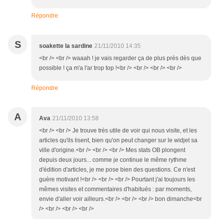
Répondre
S
soakette la sardine
21/11/2010 14:35
<br /> <br /> waaah ! je vais regarder ça de plus près dès que
possible ! ça m'a l'ar trop top !<br /> <br /> <br /> <br />
Répondre
A
Ava
21/11/2010 13:58
<br /> <br /> Je trouve très utile de voir qui nous visite, et les
articles qu'ils lisent, bien qu'on peut changer sur le widjet sa
ville d'origine.<br /> <br /> <br /> Mes stats OB plongent
depuis deux jours... comme je continue le même rythme
d'édition d'articles, je me pose bien des questions. Ce n'est
guère motivant !<br /> <br /> <br /> Pourtant j'ai toujours les
mêmes visites et commentaires d'habitués : par moments,
envie d'aller voir ailleurs.<br /> <br /> <br /> bon dimanche<br
/> <br /> <br /> <br />