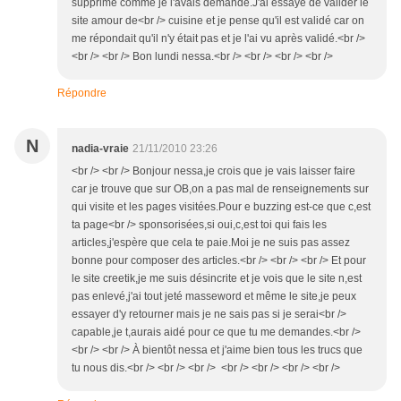
supprimé comme je l'avais demandé.J'ai essayé de valider le
site amour de<br /> cuisine et je pense qu'il est validé car on
me répondait qu'il n'y était pas et je l'ai vu après validé.<br />
<br /> <br /> Bon lundi nessa.<br /> <br /> <br /> <br />
Répondre
N
nadia-vraie
21/11/2010 23:26
<br /> <br /> Bonjour nessa,je crois que je vais laisser faire
car je trouve que sur OB,on a pas mal de renseignements sur
qui visite et les pages visitées.Pour e buzzing est-ce que c,est
ta page<br /> sponsorisées,si oui,c,est toi qui fais les
articles,j'espère que cela te paie.Moi je ne suis pas assez
bonne pour composer des articles.<br /> <br /> <br /> Et pour
le site creetik,je me suis désincrite et je vois que le site n,est
pas enlevé,j'ai tout jeté masseword et même le site,je peux
essayer d'y retourner mais je ne sais pas si je serai<br />
capable,je t,aurais aidé pour ce que tu me demandes.<br />
<br /> <br /> À bientôt nessa et j'aime bien tous les trucs que
tu nous dis.<br /> <br /> <br /> <br /> <br /> <br /> <br />