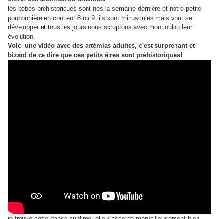
les bébés préhistoriques sont nés la semaine dernière et notre petite
pouponnière en contient 8 ou 9, ils sont minuscules mais vont se
développer et tous les jours nous scruptons avec mon loulou leur
évolution.
Voici une vidéo avec des artémias adultes, c'est surprenant et
bizard de ce dire que ces petits êtres sont préhistoriques!
je trouve cette danse sublime, elle s'accorde merveilleusement bien