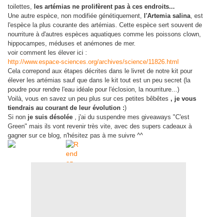
toilettes,
les artémias ne prolifèrent pas à ces endroits...
Une autre espèce, non modifiée génétiquement,
l'Artemia salina
, est
l'espèce la plus courante des artémias. Cette espèce sert souvent de
nourriture à d'autres espèces aquatiques comme les poissons clown,
hippocampes, méduses et anémones de mer.
voir comment les élever ici :
http://www.espace-sciences.org/archives/science/11826.html
Cela correpond aux étapes décrites dans le livret de notre kit pour
élever les artémias sauf que dans le kit tout est un peu secret (la
poudre pour rendre l'eau idéale pour l'éclosion, la nourriture...)
Voilà, vous en savez un peu plus sur ces petites bêbêtes
, je vous
tiendrais au courant de leur évolution :
)
Si non
j
e suis désolée
, j'ai du suspendre mes giveaways "C'est
Green" mais ils vont revenir très vite, avec des supers cadeaux à
gagner sur ce blog, n'hésitez pas à me suivre ^^