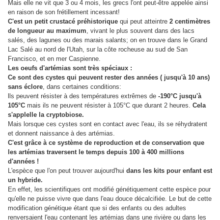
Mais elle ne vit que 3 ou 4 mois, les grecs l'ont peut-être appelée ainsi
en raison de son frétillement incessant!
C'est un petit crustacé préhistorique
qui peut atteintre
2 centimètres
de longueur au maximum
, vivant le plus souvent dans des lacs
salés, des lagunes ou des marais salants; on en trouve
dans le Grand
Lac Salé au nord de l'Utah, sur la côte rocheuse au sud de San
Francisco, et en mer Caspienne.
Les oeufs d'artémias sont très spéciaux :
Ce sont des cystes qui peuvent rester des années ( jusqu'à 10 ans)
sans éclore
, dans certaines conditions:
lls peuvent résister à des températures extrêmes de
-190°C jusqu'à
105°C
mais ils ne peuvent résister à 105°C que durant 2 heures.
Cela
s'applelle la cryptobiose.
Mais lorsque ces cystes sont en contact avec l'eau, ils se réhydratent
et donnent naissance à des artémias.
C'est grâce à ce système de reproduction et de conservation que
les artémias traversent le temps depuis 100 à 400 millions
d'années !
L'espèce que l'on peut trouver aujourd'hui
dans les kits pour enfant est
un hybride.
En effet, les scientifiques ont modifié génétiquement cette espèce pour
qu'elle ne puisse vivre que dans l'eau douce décalcifiée. Le but de cette
modification génétique étant que si des enfants ou des adultes
renversaient l'eau contenant les artémias dans une rivière ou dans les