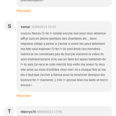
préhistoriques!!!
Répondre
S
samar
11/09/2013 14:15
coucou Nessa !1<br /> rolalal excuse moi pour mon absence
pfff je suis en pleine peinture des chambres etc... donc
migraine oblige a peine si j'arrive a ouvrir les yeux tellement
ma tete veut exploser !1<br /> ils sont drole ces monstres
marins je ne connaisais pas du tout j'ai visionne la video ils
sont vraiment bizarre et tu vas en faire koi apres heheheh<br
/> tu sais j'ai recu le colis merciiii bcp enfin ma soeur l'a recu
elle arive au mois d'octobre chez moi ! et a chaque fois je me
dis il faut que j'ecrive a Nessa pour la remercier (bonjour les
bonnes<br /> manieres ;) )<br /> grosse bise ma belle et merci
encore !
Répondre
T
thierrys76
09/09/2013 17:56