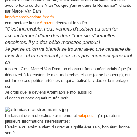
avec le texte de Boris Vian
"ce que j'aime dans la Romance"
chanté
par Marcel Van Dam
http://marcelvandam.free.fr/
commentaire lu sur
Amazon
décrivant la vidéo:
"C'est incroyable, nous venons d'assister au premier
accouchement d'une des deux "monstres" femelles
enceintes. Il y a des bébé-monstres partout !
Je pense qu'on va bientôt se trouver avec une centaine de
monstres et franchement je ne sais pas comment gérer tout
ça."
à noter : C'est Marcel Van Dam, un
chanteur franco-néerlandais (que j'ai
découvert à l'occasion de mes recherches et que j'aime beaucoup), qui
est fan de ces petites artémies et qui a réalisé la vidéo et le montage
son.
Je crois que je deviens Artemiaphile moi aussi lol
çi-dessous notre aquarium très petit.
,
En faisant des recherches sur internet et
wikipédia
j'ai pu retenir
plusieurs informations intéressantes:
L'artémie ou artémia vient du grec et signifie état sain, bon état, bonne
santé.