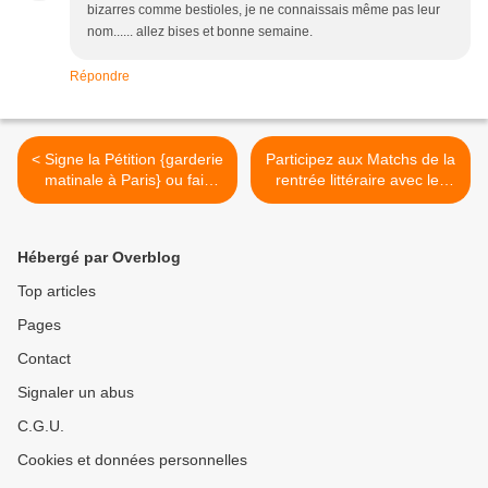
bizarres comme bestioles, je ne connaissais même pas leur
nom...... allez bises et bonne semaine.
Répondre
< Signe la Pétition {garderie
Participez aux Matchs de la
matinale à Paris} ou fais
rentrée littéraire avec les
passer
blogs littéraires les plus
influents de l'Hexagone! >
Hébergé par Overblog
Top articles
Pages
Contact
Signaler un abus
C.G.U.
Cookies et données personnelles