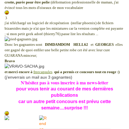
crotte, purée pour être polie
(déformation professionnelle de maman, j'ai
évincé tous les mots d'oiseaux de mon vocabulaire
).
j'ai téléchargé un logiciel de récupération (stellar phoenix) de fichiers
bizaroides mais je n'ai que les miniatures car la version complète est payante
; si mon petit geek adoré (thierry76) passe lire les résultats ...
Donc les gagnantes sont
DIMDAMDOM HELL62
et
GEORGES
elles
ont gagné de quoi enfiler une belle petite robe cet été avec leur cure
GUARANA minceur;
Bravo
et merci encore à
freecapsules
qui a permis ce concours tout en rouge :)
(j'enverrais un mail aux 3 gagnantes)
N'hésitez pas à vous inscrire à ma news-letter
pour vous tenir au courant de mes dernières
publications
car un autre petit concours est prévu cette
semaine....surprise !!!