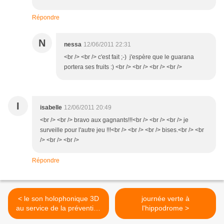
Répondre
N
nessa
12/06/2011 22:31
<br /> <br /> c'est fait ;-) j'espère que le guarana
portera ses fruits :) <br /> <br /> <br /> <br />
I
isabelle
12/06/2011 20:49
<br /> <br /> bravo aux gagnants!!!<br /> <br /> <br /> je
surveille pour l'autre jeu !!!<br /> <br /> <br /> bises.<br /> <br
/> <br /> <br />
Répondre
< le son holophonique 3D
journée verte à
au service de la prévention
l'hippodrome >
de la surdité chez les