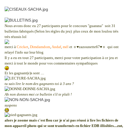
Nous avons donc eu 27 participants pour le concours "guarana" soit 31
bulletins fabriqués (Selon les règles du jeu) plus ceux de mon loulou très
très réussis lol
merci à
Cricket
,
Dimdamdom
,
Andaf
,
mél
et
☼♥zazounette67♥☼
qui ont
relayé l'info sur leur blog
Il y a eu en tout 27 participants, merci pour votre participation à ce jeu et
merci à tout le monde pour vos commentaires sympathiques
Et les gagnant(e)s sont ....
tu sais lire le nom des gagnants toi à 3 ans ?
Ah non donnes moi ce bulletin s'il te plaît !
suspens
alors je zoome mais c'est flou car je n'ai pas réussi à lire les fichiers de
mon appareil photo qui se sont transformés en fichier EDB illisibles....zut,