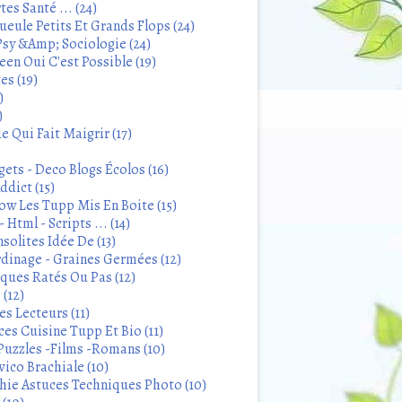
tes Santé ... (24)
eule Petits Et Grands Flops (24)
sy &Amp; Sociologie (24)
en Oui C'est Possible (19)
es (19)
)
)
 Qui Fait Maigrir (17)
ets - Deco Blogs Écolos (16)
ddict (15)
 Les Tupp Mis En Boite (15)
 Html - Scripts ... (14)
solites Idée De (13)
rdinage - Graines Germées (12)
iques Ratés Ou Pas (12)
 (12)
s Lecteurs (11)
ces Cuisine Tupp Et Bio (11)
Puzzles -Films -Romans (10)
ico Brachiale (10)
ie Astuces Techniques Photo (10)