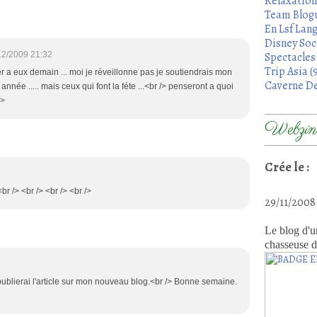
Relaxation
Team Blogu
En Lsf Lang
Disney Soci
12/2009 21:32
Spectacles 
Trip Asia (
er a eux demain ... moi je réveillonne pas je soutiendrais mon
Caverne De
nnée ..... mais ceux qui font la féte ...<br /> penseront a quoi
/>
Webzine
Crée le :
r /> <br /> <br /> <br />
29/11/200
Le blog d'u
chasseuse d
publierai l'article sur mon nouveau blog.<br /> Bonne semaine.