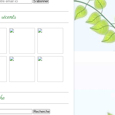
 récents
he