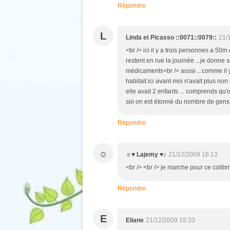
Répondre
L
Linda et Picasso ::0071::0079::
21/
<br /> ici il y a trois personnes a 50
restent en rue la journée ...je don
médicaments<br /> aussi ...comme il y 
habitait ici avant moi n'avait plus non
elle avait 2 enfants ... comprends qu
soi on est étonné du nombre de gens q
Répondre
☼
☼♥ Lajemy ♥♪
21/12/2009 16:13
<br /> <br /> je marche pour ce colibri 
Répondre
E
Eliane
21/12/2009 15:33