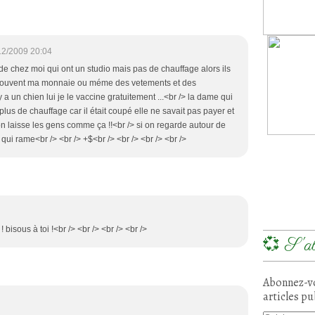
12/2009 20:04
m de chez moi qui ont un studio mais pas de chauffage alors ils
ne souvent ma monnaie ou méme des vetements et des
a un chien lui je le vaccine gratuitement ...<br /> la dame qui
 plus de chauffage car il était coupé elle ne savait pas payer et
'on laisse les gens comme ça !!<br /> si on regarde autour de
ui rame<br /> <br /> +$<br /> <br /> <br /> <br />
! bisous à toi !<br /> <br /> <br /> <br />
💞 S'ab
Abonnez-vo
articles pu