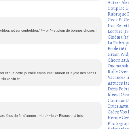
Autres Aler
Coup De Gu
Rubrique P
Geek Et Gre
Nos Recett
Lecture (18
rblog.net sur centerblog." /><br /> et plein de bonnes choses !
Cinéma (17
La Rubrique
Ecole (16)
Green Widg
Chocolat A
Onemanshow
Rolle Over -
oël et que cette journée embaume l'amour et la joie des tiens !
Vacances In
 <br /> <br />
Astuces Ja
Défis Poét
Idées Déco
Courrier De
Trucs Astu
Créez Vos 
s fêtes de fin d'année....<br /> <br /> Bisous et à très
Hernie Cerv
Photograph