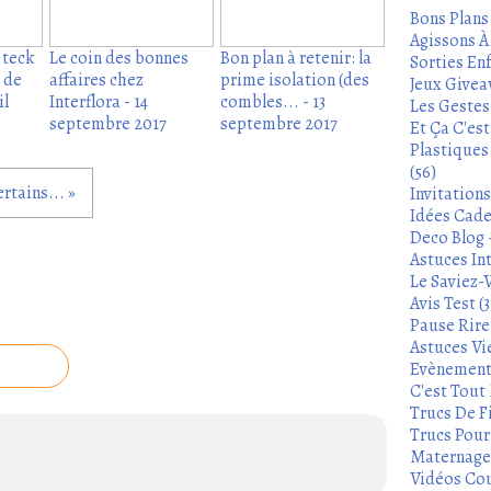
Bons Plans
Agissons À 
t teck
Le coin des bonnes
Bon plan à retenir: la
Sorties Enf
n de
affaires chez
prime isolation (des
Jeux Givea
il
Interflora - 14
combles... - 13
Les Gestes
septembre 2017
septembre 2017
Et Ça C'es
Plastiques
(56)
rtains... »
Invitation
Idées Cade
Deco Blog -
Astuces In
Le Saviez-
Avis Test (3
Pause Rire 
Astuces Vie
Evènements
C'est Tout 
Trucs De Fi
Trucs Pour 
Maternage 
Vidéos Cou