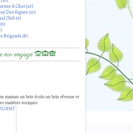
 (10)
euse À Chat (10)
ue Des Signes (10)
al Club (9)
(9)
9)
s Brigands (8)
 éco-engagé 🙊🙉🙈
8
ne maman un brin écolo un brin rêveuse et
es matières toxiques