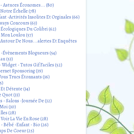
 - Astuces Économes... (80)
Notre Échelle (78)
ant -Activités Insolites Et Orginales (66)
ways Concours (63)
 Écologiques Du Colibri (62)
t Mon Loulou (57)
 Autour De Nous...alertes Et Enquêtes
s -Évènements Blogueurs (54)
au (53)
 Widget - Tutos Gif Faciles (52)
ternet Sponsoring (39)
Vous Trucs Étonnants (36)
5)
Et Détente (34)
 Quot (33)
 - Salons -Journée De (32)
Moi (30)
lles (28)
Voir La Vie En Rose (28)
- Bébé -Enfant - Bio (26)
ps De Coeur (25)