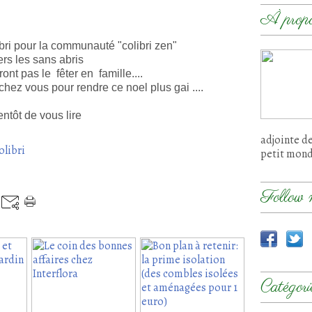
À prop
bri pour la communauté "colibri zen"
ers les sans abris
ont pas le fêter en famille....
chez vous pour rendre ce noel plus gai ....
entôt de vous lire
adjointe d
olibri
petit mon
Follow 
Catégori