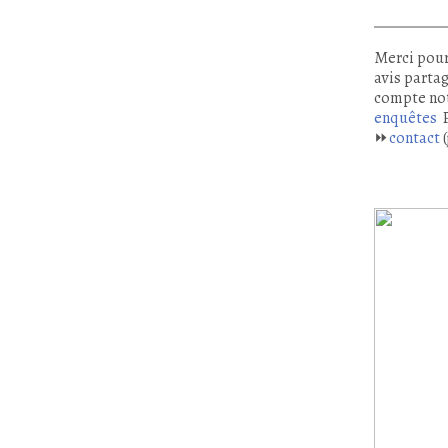
Merci pour
avis partag
compte no
enquêtes
P
⏩
contact
(