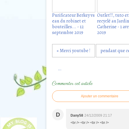
Purificateur Berkey vs
Outlet!!!, tuto e
eau du robinet et
recyclé au Jardi
bouteilles... - 12
Catherine - 1 avr
septembre 2019
2019
« Merci youtube !
pendant que ce
…
Commenter cet article
Ajouter un commentaire
D
Dany58
24/12/2009 21:17
<br /> <br /> <br /> <br />