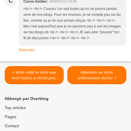
C
Casse-bonbec
18/08/2010 14:00
<br /> <br /> Coucou ! on sait toutes qu'on ne pourra jamais
vivre de nos blogs. Pour les revenus, je ne compte pas sur du
fixe, comme ça je ne suis jamais déçue.<br /> <br /> <br />
Moi c'est aujourd'hui que je ne parviens pas à voir les images
sur les blogs ob.<br /> <br /> <br /> JE vais aller "plusser" ton
fil de discussion !<br /> <br /> <br /> <br />
Répondre
< tintin voilà le nom que
Attention au virus
mon loulou a choisi pour
antimalware doctor >
son mouton bleu !
Hébergé par Overblog
Top articles
Pages
Contact