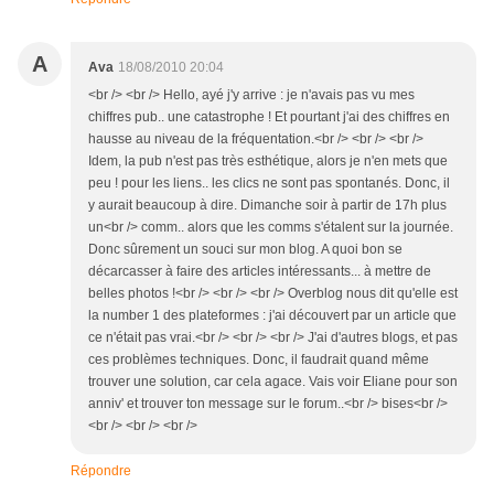
A
Ava
18/08/2010 20:04
<br /> <br /> Hello, ayé j'y arrive : je n'avais pas vu mes
chiffres pub.. une catastrophe ! Et pourtant j'ai des chiffres en
hausse au niveau de la fréquentation.<br /> <br /> <br />
Idem, la pub n'est pas très esthétique, alors je n'en mets que
peu ! pour les liens.. les clics ne sont pas spontanés. Donc, il
y aurait beaucoup à dire. Dimanche soir à partir de 17h plus
un<br /> comm.. alors que les comms s'étalent sur la journée.
Donc sûrement un souci sur mon blog. A quoi bon se
décarcasser à faire des articles intéressants... à mettre de
belles photos !<br /> <br /> <br /> Overblog nous dit qu'elle est
la number 1 des plateformes : j'ai découvert par un article que
ce n'était pas vrai.<br /> <br /> <br /> J'ai d'autres blogs, et pas
ces problèmes techniques. Donc, il faudrait quand même
trouver une solution, car cela agace. Vais voir Eliane pour son
anniv' et trouver ton message sur le forum..<br /> bises<br />
<br /> <br /> <br />
Répondre