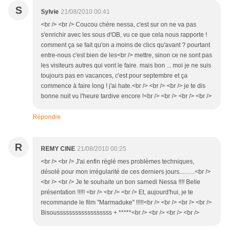
S
Sylvie
21/08/2010 00:41
<br /> <br /> Coucou chère nessa, c'est sur on ne va pas
s'enrichir avec les sous d'OB, vu ce que cela nous rapporte !
comment ça se fait qu'on a moins de clics qu'avant ? pourtant
entre-nous c'est bien de les<br /> mettre, sinon ce ne sont pas
les visiteurs autres qui vont le faire. mais bon ... moi je ne suis
toujours pas en vacances, c'est pour septembre et ça
commence à faire long ! j'ai hate.<br /> <br /> <br /> je te dis
bonne nuit vu l'heure tardive encore !<br /> <br /> <br /> <br />
Répondre
R
REMY CINE
21/08/2010 00:25
<br /> <br /> J'ai enfin réglé mes problèmes techniques,
désolé pour mon irrégularité de ces derniers jours..........<br />
<br /> <br /> Je te souhaite un bon samedi Nessa !!!! Belle
présentation !!!!! <br /> <br /> <br /> Et, aujourd'hui, je te
recommande le film "Marmaduke" !!!!!<br /> <br /> <br /> <br />
Bisoussssssssssssssssss + *****<br /> <br /> <br /> <br />