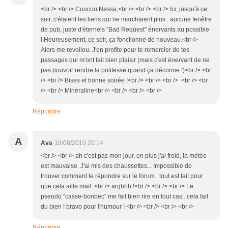
<br /> <br /> Coucou Nessa,<br /> <br /> <br /> Ici, jusqu'à ce
soir, c'étaient les liens qui ne marchaient plus : aucune fenêtre
de pub, juste d'éternels "Bad Request" énervants au possible
! Heureusement, ce soir, ça fonctionne de nouveau.<br />
Alors me revoilou. J'en profite pour te remercier de tes
passages qui m'ont fait bien plaisir (mais c'est énervant de ne
pas pouvoir rendre la politesse quand ça déconne !)<br /> <br
/> <br /> Bises et bonne soirée !<br /> <br /> <br /> <br /> <br
/> <br /> Minéraline<br /> <br /> <br /> <br />
Répondre
A
Ava
18/08/2010 20:14
<br /> <br /> ah c'est pas mon jour, en plus j'ai froid, la météo
est mauvaise. J'ai mis des chaussettes... Impossible de
trouver comment te répondre sur le forum.. tout est fait pour
que cela aille mail..<br /> arghhh !<br /> <br /> <br /> Le
pseudo "casse-bonbec" me fait bien rire en tout cas.. cela fait
du bien ! bravo pour l'humour ! <br /> <br /> <br /> <br />
Répondre