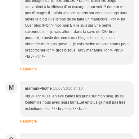
des images dans mes articles -<br /> ensuite les blogs
s'ouvraient à la vitesse d'un escargot pour voir !!! rien<br />
pas d'images !! lol<br /> et cet aprem sur certains blogs pour
ouvrir le blog !!! le temps de se faire un manucure !!<br /> ha
Over blog !!<br /> moi mon BR je suis sur une pente
savonneuse !! je vais atterrir dans la cave de OB<br />
pourtant je poste des coms aux blogs chez qui je suis
abonnée<br /> pas grave --- je vais mettre des crampons pour
m'accrocher<br /> gros bisous lady marianne <br /> <br />
<br /> <br />
Répondre
M
maman@home
18/08/2010 14:10
<br /> <br /> J'ai enlevé toutes les pubs sur mon blog, ils se
foutent de nous avec leurs tarifs...et en plus ça n'est pas très
esthétique...<br /> <br /> <br /> <br />
Répondre