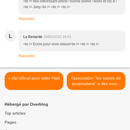
<br /> très intéressant article ! bonne soirée ! bises et clic $ !
<br /> Jany.<br /> <br /> <br />
Répondre
L
La Renarde
20/02/2010 19:51
<br /> Ecrire pour vivre mieux!<br /> <br /> <br />
Répondre
< clip officiel pour aider Haiti
l'association "les sabots de
poupoutland" a des soucis
>
Hébergé par Overblog
Top articles
Pages