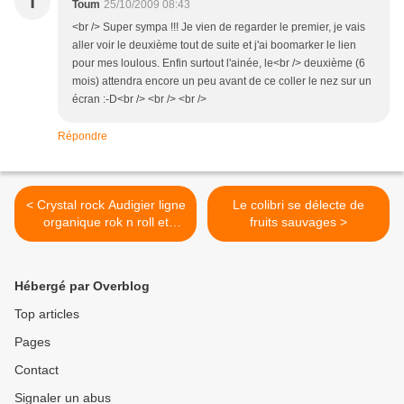
T
Toum
25/10/2009 08:43
<br /> Super sympa !!! Je vien de regarder le premier, je vais
aller voir le deuxième tout de suite et j'ai boomarker le lien
pour mes loulous. Enfin surtout l'ainée, le<br /> deuxième (6
mois) attendra encore un peu avant de ce coller le nez sur un
écran :-D<br /> <br /> <br />
Répondre
< Crystal rock Audigier ligne
Le colibri se délecte de
organique rok n roll et
fruits sauvages >
magasin développement
durable
Hébergé par Overblog
Top articles
Pages
Contact
Signaler un abus