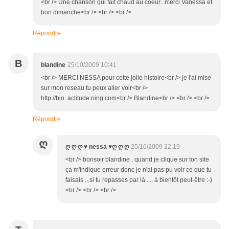
<br /> Une chanson qui fait chaud au coeur...merci Vanessa et
bon dimanche<br /> <br /> <br />
Répondre
B
blandine
25/10/2009 10:41
<br /> MERCI NESSA pour cette jolie histoire<br /> je l'ai mise
sur mon reseau tu peux aller voir<br />
http://bio..actitude.ning.com<br /> Blandine<br /> <br /> <br />
Répondre
Ღ
ღ ღ ღ ♥ nessa ♥ღ ღ ღ
25/10/2009 22:19
<br /> bonsoir blandine , quand je clique sur ton site
ça m'indique erreur donc je n'ai pas pu voir ce que tu
faisais ...si tu repasses par là .... à bientôt peut-être :-)
<br /> <br /> <br />