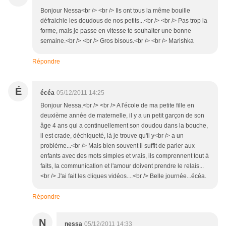
Bonjour Nessa<br /> <br /> Ils ont tous la même bouille
défraichie les doudous de nos petits...<br /> <br /> Pas trop la
forme, mais je passe en vitesse te souhaiter une bonne
semaine.<br /> <br /> Gros bisous.<br /> <br /> Marishka
Répondre
É
écéa
05/12/2011 14:25
Bonjour Nessa,<br /> <br /> A l'école de ma petite fille en
deuxième année de maternelle, il y a un petit garçon de son
âge 4 ans qui a continuellement son doudou dans la bouche,
il est crade, déchiqueté, là je trouve qu'il y<br /> a un
problème...<br /> Mais bien souvent il suffit de parler aux
enfants avec des mots simples et vrais, ils comprennent tout à
faits, la communication et l'amour doivent prendre le relais...
<br /> J'ai fait les cliques vidéos....<br /> Belle journée...écéa.
Répondre
N
nessa
05/12/2011 14:33