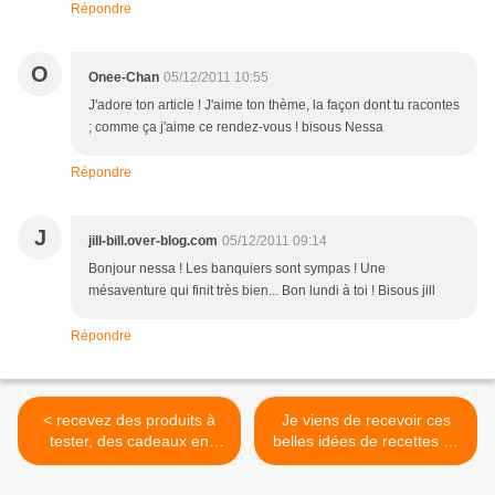
Répondre
O
Onee-Chan
05/12/2011 10:55
J'adore ton article ! J'aime ton thème, la façon dont tu racontes
; comme ça j'aime ce rendez-vous ! bisous Nessa
Répondre
J
jill-bill.over-blog.com
05/12/2011 09:14
Bonjour nessa ! Les banquiers sont sympas ! Une
mésaventure qui finit très bien... Bon lundi à toi ! Bisous jill
Répondre
< recevez des produits à
Je viens de recevoir ces
tester, des cadeaux en
belles idées de recettes ce
répondant à des sondages
n'est pas du bio (lindt) mais
sur toluna
je craque...accros au