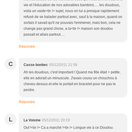
vie et l'éducation de nos adorables bambins..... les doudous,
voila un vaste<br /> sujet, nous on lui a presque rapidement
refusé de se balader partout avec, sauf à la maison, quand on
sortais il savait qu'il ne pouvais l'emmener, mais bon, cela ne
change pas grand chose, a la<br /> maison son doudou
passait et allais partout.....
Répondre
C
Casse-bonbec
05/12/2011 21:59
Ah les doudous, c'est important ! Quand ma fille était + petite,
elle en adorait un minuscule. J'avais cousu un chouchou à
cheveu dessus et elle le portait en bracelet pour ne pas le
perdre.
Répondre
L
La Voisine
05/12/2011 20:19
Ouf !<br /> Ca a marché !<br /> Longue vie à ce Doudou