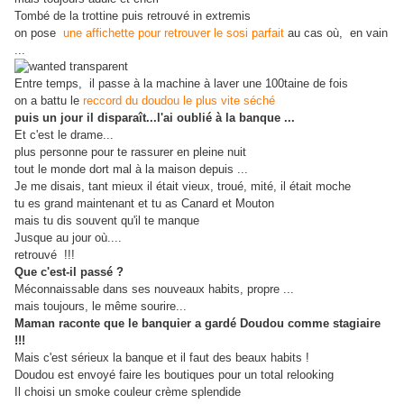
Tombé de la trottine puis retrouvé in extremis
on pose
une affichette pour retrouver le sosi parfait
au cas où, en vain
...
Entre temps, il passe à la machine à laver une 100taine de fois
on a battu le
reccord du doudou le plus vite séché
puis un jour il disparaît...l'ai oublié à la banque ...
Et c'est le drame...
plus personne pour te rassurer en pleine nuit
tout le monde dort mal à la maison depuis ...
Je me disais, tant mieux il était vieux, troué, mité, il était moche
tu es grand maintenant et tu as Canard et Mouton
mais tu dis souvent qu'il te manque
Jusque au jour où....
retrouvé !!!
Que c'est-il passé ?
Méconnaissable dans ses nouveaux habits, propre ...
mais toujours, le même sourire...
Maman raconte que le banquier a gardé Doudou comme stagiaire
!!!
Mais c'est sérieux la banque et il faut des beaux habits !
Doudou est envoyé faire les boutiques pour un total relooking
Il choisi un smoke couleur crème splendide