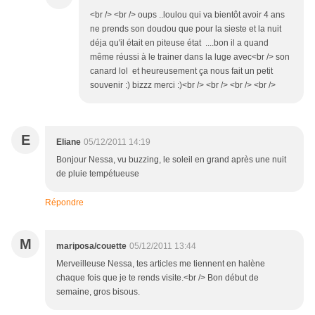
<br /> <br /> oups ..loulou qui va bientôt avoir 4 ans
ne prends son doudou que pour la sieste et la nuit
déja qu'il était en piteuse état ....bon il a quand
même réussi à le trainer dans la luge avec<br /> son
canard lol et heureusement ça nous fait un petit
souvenir :) bizzz merci :)<br /> <br /> <br /> <br />
E
Eliane
05/12/2011 14:19
Bonjour Nessa, vu buzzing, le soleil en grand après une nuit
de pluie tempétueuse
Répondre
M
mariposa/couette
05/12/2011 13:44
Merveilleuse Nessa, tes articles me tiennent en halène
chaque fois que je te rends visite.<br /> Bon début de
semaine, gros bisous.