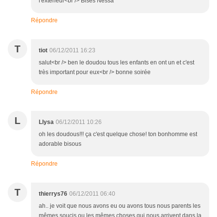
l'extérieur<br /> Bises Nessa
Répondre
T
tiot
06/12/2011 16:23
salut<br /> ben le doudou tous les enfants en ont un et c'est
très important pour eux<br /> bonne soirée
Répondre
L
Llysa
06/12/2011 10:26
oh les doudous!!! ça c'est quelque chose! ton bonhomme est
adorable bisous
Répondre
T
thierrys76
06/12/2011 06:40
ah.. je voit que nous avons eu ou avons tous nous parents les
mêmes soucis ou les mêmes choses qui nous arrivent dans la