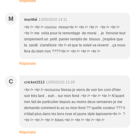
Répondre
M
marithé
12/05/2010 14:11
<br /> <br /> coucou nessa<br /> <br /> <br /> <br /> <br />
<br /> me voila pour le remontage de moral .. je t'envoie tout
simplement un petit panier remplis de bisous ..j'espère que
ta santé s'améliore <br /> et que le soleil va revenir ..ça nous
fera du bien non ????<br /> <br /> <br /> <br />
Répondre
C
cricket1513
12/05/2010 13:29
<br /> <br /> recoucou Nessa je viens de voir ton com d'hier
soir très tard .. euh .. sur mon fond .<br /> <br /> <br /> N'ayant
rien fait de particulier depuis au moins deux semaines je me
demande comment tu as vu mon fond ?? quelle couleur ??? il
n'était plus dans les tons rose et jaune style tapisserie<br /> ?
<br /> <br /> <br /> bises <br /> <br /> <br /> <br />
Répondre