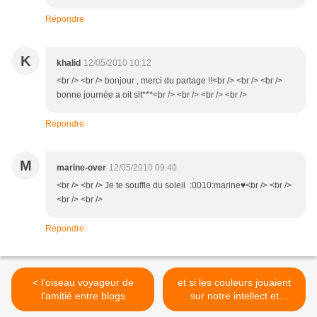
Répondre
K
khalid
12/05/2010 10:12
<br /> <br /> bonjour , merci du partage !!<br /> <br /> <br />
bonne journée a oit slt***<br /> <br /> <br /> <br />
Répondre
M
marine-over
12/05/2010 09:40
<br /> <br /> Je te souffle du soleil :0010:marine♥<br /> <br />
<br /> <br />
Répondre
< l'oiseau voyageur de
et si les couleurs jouaient
l'amitié entre blogs
sur notre intellect et
capacité à se concentrer ?