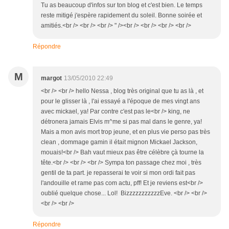
Tu as beaucoup d'infos sur ton blog et c'est bien. Le temps
reste mitigé j'espère rapidement du soleil. Bonne soirée et
amitiés.<br /> <br /> <br /> " /><br /> <br /> <br /> <br />
Répondre
M
margot
13/05/2010 22:49
<br /> <br /> hello Nessa , blog très original que tu as là , et
pour le glisser là , l'ai essayé a l'époque de mes vingt ans
avec mickael, ya! Par contre c'est pas le<br /> king, ne
détronera jamais Elvis m^me si pas mal dans le genre, ya!
Mais a mon avis mort trop jeune, et en plus vie perso pas très
clean , dommage gamin il était mignon Mickael Jackson,
mouais!<br /> Bah vaut mieux pas être célèbre çà tourne la
tête.<br /> <br /> <br /> Sympa ton passage chez moi , très
gentil de ta part. je repasserai te voir si mon ordi fait pas
l'andouille et rame pas com actu, pff! Et je reviens est<br />
oublié quelque chose... Lol! BizzzzzzzzzzzEve. <br /> <br />
<br /> <br />
Répondre