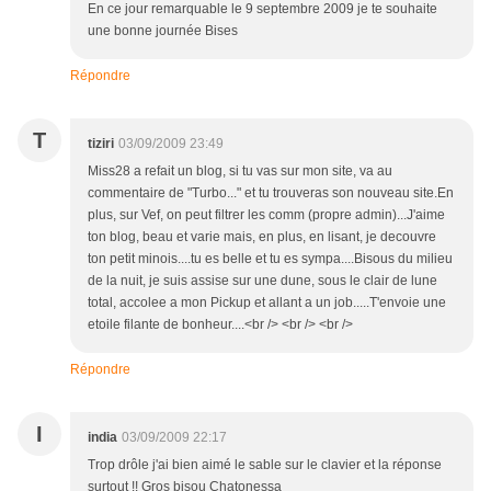
En ce jour remarquable le 9 septembre 2009 je te souhaite
une bonne journée Bises
Répondre
T
tiziri
03/09/2009 23:49
Miss28 a refait un blog, si tu vas sur mon site, va au
commentaire de "Turbo..." et tu trouveras son nouveau site.En
plus, sur Vef, on peut filtrer les comm (propre admin)...J'aime
ton blog, beau et varie mais, en plus, en lisant, je decouvre
ton petit minois....tu es belle et tu es sympa....Bisous du milieu
de la nuit, je suis assise sur une dune, sous le clair de lune
total, accolee a mon Pickup et allant a un job.....T'envoie une
etoile filante de bonheur....<br /> <br /> <br />
Répondre
I
india
03/09/2009 22:17
Trop drôle j'ai bien aimé le sable sur le clavier et la réponse
surtout !! Gros bisou Chatonessa