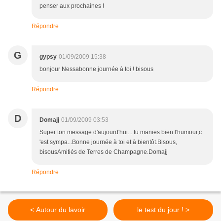
penser aux prochaines !
Répondre
G
gypsy
01/09/2009 15:38
bonjour Nessabonne journée à toi ! bisous
Répondre
D
Domajj
01/09/2009 03:53
Super ton message d'aujourd'hui... tu manies bien l'humour,c
'est sympa...Bonne journée à toi et à bientôt.Bisous,
bisousAmitiés de Terres de Champagne.Domajj
Répondre
< Autour du lavoir
le test du jour ! >