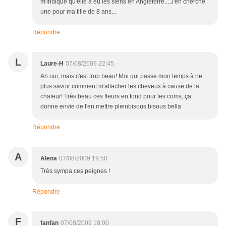
m'indique qu'elle a eu les siens en Angleterre....J'en cherche
une pour ma fille de 8 ans...
Répondre
L
Laure-H
07/08/2009 22:45
Ah oui, mais c'est trop beau! Moi qui passe mon temps à ne
plus savoir comment m'attacher les cheveux à cause de la
chaleur! Très beau ces fleurs en fond pour les coms, ça
donne envie de t'en mettre pleinbisous bisous bella
Répondre
A
Alena
07/08/2009 19:50
Très sympa ces peignes !
Répondre
F
fanfan
07/08/2009 18:00