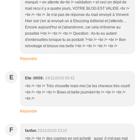
marqué < en attente de<br /> validation > et ceci en dépit de
mail recu il y a quatre jours, VOTRE BLOG EST VALIDE.<br />
<br /> <br /> Je n'ai pas de réponse du mail envoyé à Vinvent.
Hier soir j'en ai envoyé un à Ebuzzing éditorial et j'attends....
Encore aujourd'hui et j'abandonne, car cela m'énerve au
possible !<br /> <br /> <br /> Question : As-tu eu autant
d'embrouilles lorsque tu as postulé ?<br /> <br /> <br /> Bon
relookage et bisous ma belle !<br /> <br /> <br /> <br />
Répondre
E
Elie :0059:
24/11/2010 05:42
<br /> <br /> Très chouette mais moi j'ai les cheveux très court!
<br /> <br /> <br /> Bises et belle journée!<br /> <br /> <br />
<br />
Répondre
F
fanfan
23/11/2010 23:22
<br /> <br /> des copines en ont acheté aussi ;il n'et pas mal