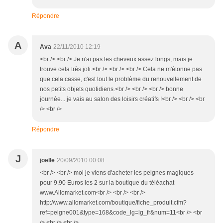
Répondre
A
Ava
22/11/2010 12:19
<br /> <br /> Je n'ai pas les cheveux assez longs, mais je
trouve cela très joli.<br /> <br /> <br /> Cela ne m'étonne pas
que cela casse, c'est tout le problème du renouvellement de
nos petits objets quotidiens.<br /> <br /> <br /> bonne
journée... je vais au salon des loisirs créatifs !<br /> <br /> <br
/> <br />
Répondre
J
joelle
20/09/2010 00:08
<br /> <br /> moi je viens d'acheter les peignes magiques
pour 9,90 Euros les 2 sur la boutique du téléachat
www.Allomarket.com<br /> <br /> <br />
http://www.allomarket.com/boutique/fiche_produit.cfm?
ref=peigne001&type=168&code_lg=lg_fr&num=11<br /> <br
/> <br /> <br />