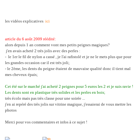
les vidéos explicatives
ici
article du 6 août 2009 réédité:
alors depuis 1 an comment vont mes petits peignes magiques?
j'en avais acheté 2 très jolis avec des perles :
-
le 1er le fil de nylon a cassé , je l'ai rafistolé
et je ne le mets plus que pour
les grandes occasion car il est très joli;
- le 2ème, les dents du peigne étaient de mauvaise qualité
donc il tient mal
mes cheveux épais;
Cet été sur le marché j'ai acheté 2 peignes pour 5 euros les 2
et je suis ravie !
Les dents sont en plastique très solides et les perles en bois;
très écolo mais pas très classe pour une soirée ...
j'en ai repéré des très jolis sur vitrine magique, j'essaierai de vous mettre les
photos
Merci pour vos commentaires et infos à ce sujet !