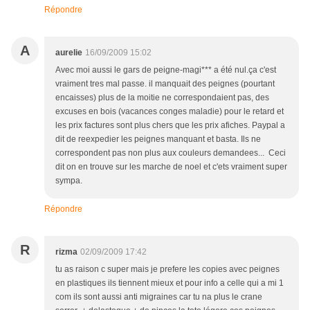
Répondre
A
aurelie
16/09/2009 15:02
Avec moi aussi le gars de peigne-magi*** a été nul.ça c'est
vraiment tres mal passe. il manquait des peignes (pourtant
encaisses) plus de la moitie ne correspondaient pas, des
excuses en bois (vacances conges maladie) pour le retard et
les prix factures sont plus chers que les prix afiches. Paypal a
dit de reexpedier les peignes manquant et basta. Ils ne
correspondent pas non plus aux couleurs demandees... Ceci
dit on en trouve sur les marche de noel et c'ets vraiment super
sympa.
Répondre
R
rizma
02/09/2009 17:42
tu as raison c super mais je prefere les copies avec peignes
en plastiques ils tiennent mieux et pour info a celle qui a mi 1
com ils sont aussi anti migraines car tu na plus le crane