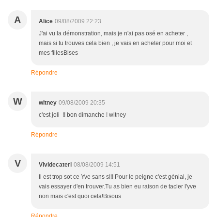
A
Alice
09/08/2009 22:23
J'ai vu la démonstration, mais je n'ai pas osé en acheter ,
mais si tu trouves cela bien , je vais en acheter pour moi et
mes fillesBises
Répondre
W
witney
09/08/2009 20:35
c'est joli !! bon dimanche ! witney
Répondre
V
Vividecateri
08/08/2009 14:51
Il est trop sot ce Yve sans s!!! Pour le peigne c'est génial, je
vais essayer d'en trouver.Tu as bien eu raison de tacler l'yve
non mais c'est quoi cela!Bisous
Répondre