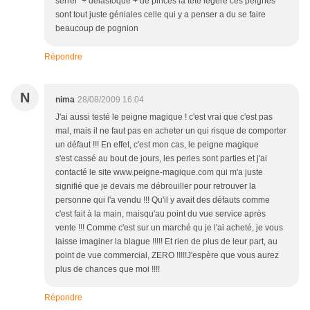
serrer + delastoque + de pinces la tete légere ces peignes
sont tout juste géniales celle qui y a penser a du se faire
beaucoup de pognion
Répondre
N
nima
28/08/2009 16:04
J'ai aussi testé le peigne magique ! c'est vrai que c'est pas
mal, mais il ne faut pas en acheter un qui risque de comporter
un défaut !!! En effet, c'est mon cas, le peigne magique
s'est cassé au bout de jours, les perles sont parties et j'ai
contacté le site www.peigne-magique.com qui m'a juste
signifié que je devais me débrouiller pour retrouver la
personne qui l'a vendu !!! Qu'il y avait des défauts comme
c'est fait à la main, maisqu'au point du vue service après
vente !!! Comme c'est sur un marché qu je l'ai acheté, je vous
laisse imaginer la blague !!!!! Et rien de plus de leur part, au
point de vue commercial, ZERO !!!!!J'espère que vous aurez
plus de chances que moi !!!!
Répondre