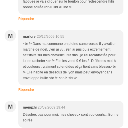
fatiquée je vais cliquer sur le bouton pour redescendre hihi
bonne soirée<br /> <br /> <br />
Répondre
M
marlory
25/12/2009 10:55
<br /> Dans ma commune en pleine cambrousse il y avait un
marché de noël. J'en ai vu , j'en ai pris puis extrèmement
satisfaite sur mes cheveux ultra fins , je l'ai recontactée pour
lui en racheter.<br /> Elle les vend 9 € les 2. Différents motifs
et couleurs , vraiment splendides et ça tient sans blesser.<br
/> Elle habite en dessous de lyon mais peut envoyer dans
enveloppe bulle.<br /> <br /> <br />
Répondre
M
mengzhi
20/09/2009 19:44
Désolée, pas pour moi, mes cheveux sont trop courts....Bonne
soirée