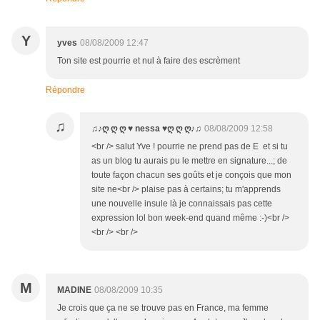
Y
yves
08/08/2009 12:47
Ton site est pourrie et nul à faire des escrèment
Répondre
♫
♫♪ღ ღ ღ ♥ nessa ♥ღ ღ ღ♪♫
08/08/2009 12:58
<br /> salut Yve ! pourrie ne prend pas de E et si tu
as un blog tu aurais pu le mettre en signature...; de
toute façon chacun ses goûts et je conçois que mon
site ne<br /> plaise pas à certains; tu m'apprends
une nouvelle insule là je connaissais pas cette
expression lol bon week-end quand même :-)<br />
<br /> <br />
M
MADINE
08/08/2009 10:35
Je crois que ça ne se trouve pas en France, ma femme