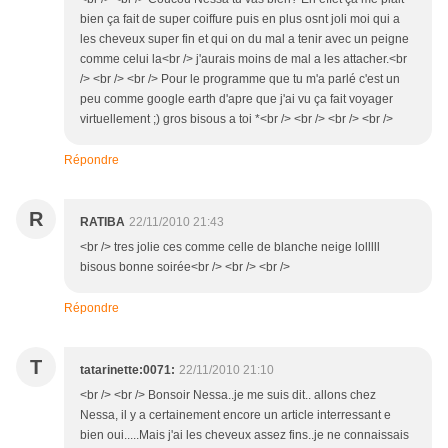
bien ça fait de super coiffure puis en plus osnt joli moi qui a
les cheveux super fin et qui on du mal a tenir avec un peigne
comme celui la<br /> j'aurais moins de mal a les attacher.<br
/> <br /> <br /> Pour le programme que tu m'a parlé c'est un
peu comme google earth d'apre que j'ai vu ça fait voyager
virtuellement ;) gros bisous a toi *<br /> <br /> <br /> <br />
Répondre
R
RATIBA
22/11/2010 21:43
<br /> tres jolie ces comme celle de blanche neige lolllll
bisous bonne soirée<br /> <br /> <br />
Répondre
T
tatarinette:0071:
22/11/2010 21:10
<br /> <br /> Bonsoir Nessa..je me suis dit.. allons chez
Nessa, il y a certainement encore un article interressant e
bien oui.....Mais j'ai les cheveux assez fins..je ne connaissais