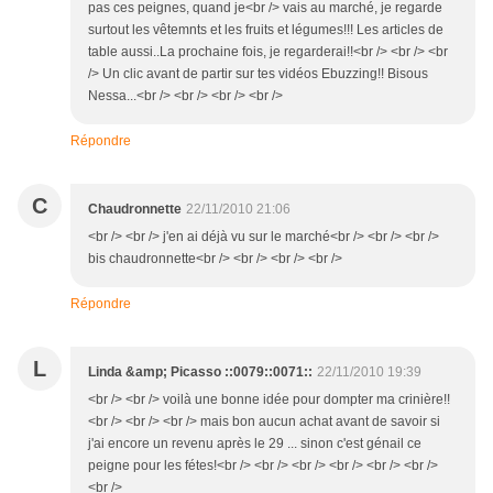
pas ces peignes, quand je<br /> vais au marché, je regarde
surtout les vêtemnts et les fruits et légumes!!! Les articles de
table aussi..La prochaine fois, je regarderai!!<br /> <br /> <br
/> Un clic avant de partir sur tes vidéos Ebuzzing!! Bisous
Nessa...<br /> <br /> <br /> <br />
Répondre
C
Chaudronnette
22/11/2010 21:06
<br /> <br /> j'en ai déjà vu sur le marché<br /> <br /> <br />
bis chaudronnette<br /> <br /> <br /> <br />
Répondre
L
Linda &amp; Picasso ::0079::0071::
22/11/2010 19:39
<br /> <br /> voilà une bonne idée pour dompter ma crinière!!
<br /> <br /> <br /> mais bon aucun achat avant de savoir si
j'ai encore un revenu après le 29 ... sinon c'est génail ce
peigne pour les fétes!<br /> <br /> <br /> <br /> <br /> <br />
<br />