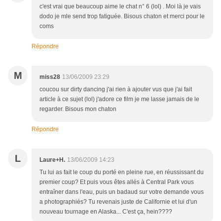
c'est vrai que beaucoup aime le chat n° 6 (lol) . Moi là je vais
dodo je mle send trop fatiguée. Bisous chaton et merci pour le
coms
Répondre
M
miss28
13/06/2009 23:29
coucou sur dirty dancing j'ai rien à ajouter vus que j'ai fait
article à ce sujet (lol) j'adore ce film je me lasse jamais de le
regarder. Bisous mon chaton
Répondre
L
Laure+H.
13/06/2009 14:23
Tu lui as fait le coup du porté en pleine rue, en réussissant du
premier coup? Et puis vous êtes allés à Central Park vous
entraîner dans l'eau, puis un badaud sur votre demande vous
a photographiés? Tu revenais juste de Californie et lui d'un
nouveau tournage en Alaska... C'est ça, hein????